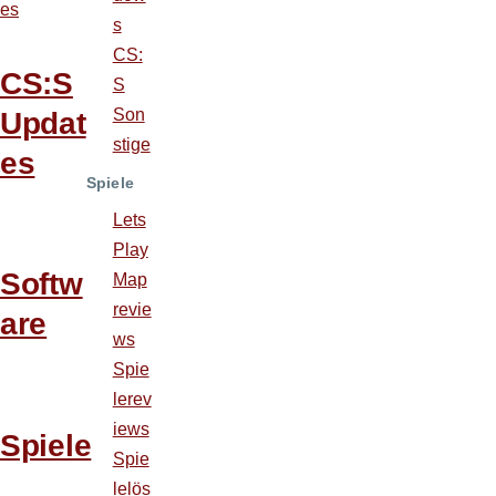
es
s
CS:
CS:S
S
Son
Updat
stige
es
Spiele
Lets
Play
Softw
Map
revie
are
ws
Spie
lerev
iews
Spiele
Spie
lelös