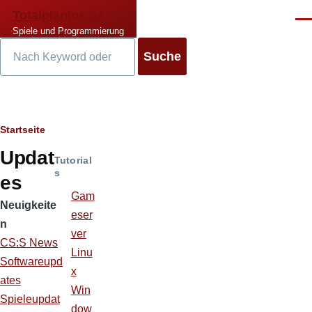
Direkt zum Inhalt
Totalplanlos.de
Men
Spiele und Programmierung
Suche
Pfadnavigation
Startseite
Updat
Tutorial
s
es
Gam
Neuigkeite
eser
n
ver
CS:S News
Linu
Softwareupd
x
ates
Win
Spieleupdat
dow