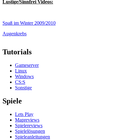
Lustige/Sinnfrei Videos:
Spaß im Winter 2009/2010
Augenkrebs
Tutorials
Gameserver
Linux
Windows
CS:S
Sonstige
Spiele
Lets Play
Mapreviews
Spielereviews
Spielelösungen
Spieleanleitungen