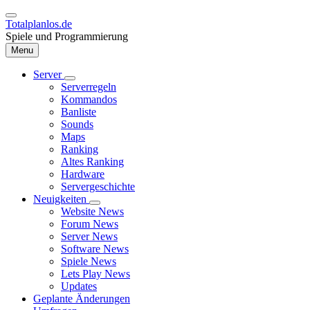
Direkt
zum
Totalplanlos.de
Inhalt
Spiele und Programmierung
Menu
Server
Unternavigation
Serverregeln
Hauptnavigation
von
Kommandos
Server
Banliste
Sounds
Maps
Ranking
Altes Ranking
Hardware
Servergeschichte
Neuigkeiten
Unternavigation
Website News
von
Forum News
Neuigkeiten
Server News
Software News
Spiele News
Lets Play News
Updates
Geplante Änderungen