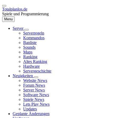
Direkt
zum
Totalplanlos.de
Inhalt
Spiele und Programmierung
Menu
Server
Unternavigation
Serverregeln
Hauptnavigation
von
Kommandos
Server
Banliste
Sounds
Maps
Ranking
Altes Ranking
Hardware
Servergeschichte
Neuigkeiten
Unternavigation
Website News
von
Forum News
Neuigkeiten
Server News
Software News
Spiele News
Lets Play News
Updates
Geplante Änderungen