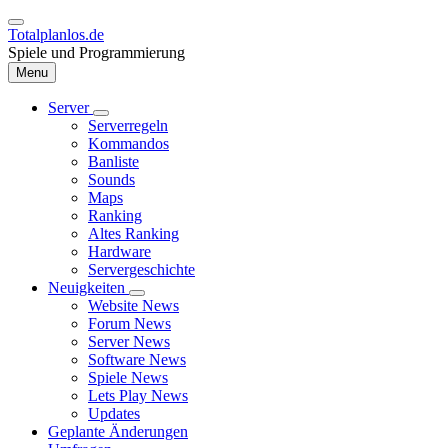
Direkt
zum
Totalplanlos.de
Inhalt
Spiele und Programmierung
Menu
Server
Unternavigation
Serverregeln
Hauptnavigation
von
Kommandos
Server
Banliste
Sounds
Maps
Ranking
Altes Ranking
Hardware
Servergeschichte
Neuigkeiten
Unternavigation
Website News
von
Forum News
Neuigkeiten
Server News
Software News
Spiele News
Lets Play News
Updates
Geplante Änderungen