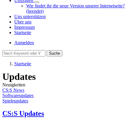
Umfragen
Unternavigation
Wie findet ihr die neue Version unserer Internetseite?
von
(beendet)
Umfragen
Uns unterstützen
Über uns
Impressum
Startseite
Benutzermenü
Anmelden
Suche
Startseite
Pfadnavigation
Updates
Neuigkeiten
CS:S News
Softwareupdates
Spieleupdates
CS:S Updates