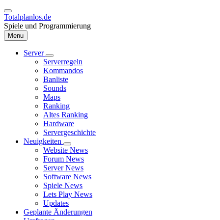
Direkt
zum
Totalplanlos.de
Inhalt
Spiele und Programmierung
Menu
Server
Unternavigation
Serverregeln
Hauptnavigation
von
Kommandos
Server
Banliste
Sounds
Maps
Ranking
Altes Ranking
Hardware
Servergeschichte
Neuigkeiten
Unternavigation
Website News
von
Forum News
Neuigkeiten
Server News
Software News
Spiele News
Lets Play News
Updates
Geplante Änderungen