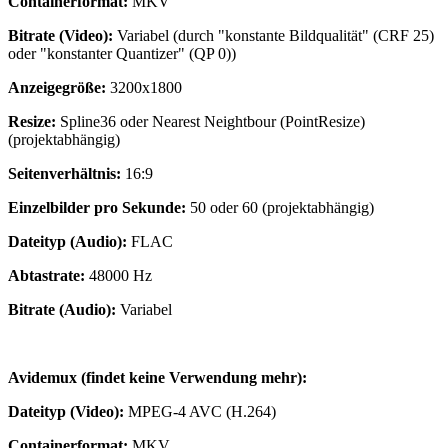
Containerformat:
MKV
Bitrate (Video):
Variabel (durch "konstante Bildqualität" (CRF 25)
oder "konstanter Quantizer" (QP 0))
Anzeigegröße:
3200x1800
Resize:
Spline36 oder Nearest Neightbour (PointResize)
(projektabhängig)
Seitenverhältnis:
16:9
Einzelbilder pro Sekunde:
50 oder 60 (projektabhängig)
Dateityp (Audio):
FLAC
Abtastrate:
48000 Hz
Bitrate (Audio):
Variabel
Avidemux (findet keine Verwendung mehr):
Dateityp (Video):
MPEG-4 AVC (H.264)
Containerformat:
MKV