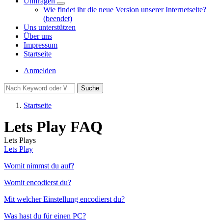
Umfragen
Unternavigation
Wie findet ihr die neue Version unserer Internetseite?
von
(beendet)
Umfragen
Uns unterstützen
Über uns
Impressum
Startseite
Benutzermenü
Anmelden
Suche
Startseite
Pfadnavigation
Lets Play FAQ
Lets Plays
Lets Play
Womit nimmst du auf?
Womit encodierst du?
Mit welcher Einstellung encodierst du?
Was hast du für einen PC?