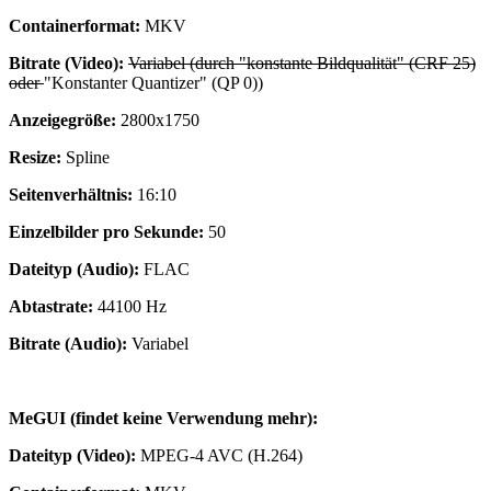
Containerformat:
MKV
Bitrate (Video):
Variabel (durch "konstante Bildqualität" (CRF 25)
oder
"Konstanter Quantizer" (QP 0))
Anzeigegröße:
2800x1750
Resize:
Spline
Seitenverhältnis:
16:10
Einzelbilder pro Sekunde:
50
Dateityp (Audio):
FLAC
Abtastrate:
44100 Hz
Bitrate (Audio):
Variabel
MeGUI (findet keine Verwendung mehr):
Dateityp (Video):
MPEG-4 AVC (H.264)