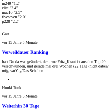
m249 "1.2"
elite "2.4"
mac10 "2.5"
fiveseven "2.0"
p228 "2.2"
Gast
vor 15 Jahre 5 Monate
Verweildauer Ranking
hast Du da was geändert, der arme Fritz_Kraut ist aus den Top 20
verschwunden, und gerade mal drei Wochen (22 Tage) nicht dabei?
mfg, varYag/Das Schaben
Honki Tonk
vor 15 Jahre 5 Monate
Weiterhin 30 Tage
Antwort