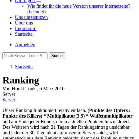
Umfragen
Unternavigation
Wie findet ihr die neue Version unserer Internetseite?
von
(beendet)
Umfragen
Uns unterstützen
Über uns
Impressum
Startseite
Benutzermenü
Anmelden
Suche
Startseite
Pfadnavigation
Ranking
Von
Honki Tonk
, 6 März 2010
Server
Server
Unser Ranking funktioniert relativ einfach.
(Punkte des Opfers /
Punkte des Killers) * Multiplikator(3,5) * Waffenmultiplikator
und am Ende jeder Runde, euren aktuellen Punkten hinzuaddiert.
Des Weiteren wird nach 21 Tagen der Rankingeintrag unsichtbar
und jeder der 30 Tage nicht auf unserem Server spielt, wird
automatisch aus dem Ranking gelöscht, damit das Ranking nicht zu