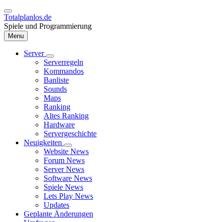
Direkt
zum
Totalplanlos.de
Inhalt
Spiele und Programmierung
Menu
Server
Unternavigation
Serverregeln
Hauptnavigation
von
Kommandos
Server
Banliste
Sounds
Maps
Ranking
Altes Ranking
Hardware
Servergeschichte
Neuigkeiten
Unternavigation
Website News
von
Forum News
Neuigkeiten
Server News
Software News
Spiele News
Lets Play News
Updates
Geplante Änderungen