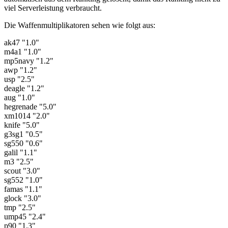
viel Serverleistung verbraucht.
Die Waffenmultiplikatoren sehen wie folgt aus:
ak47 "1.0"
m4a1 "1.0"
mp5navy "1.2"
awp "1.2"
usp "2.5"
deagle "1.2"
aug "1.0"
hegrenade "5.0"
xm1014 "2.0"
knife "5.0"
g3sg1 "0.5"
sg550 "0.6"
galil "1.1"
m3 "2.5"
scout "3.0"
sg552 "1.0"
famas "1.1"
glock "3.0"
tmp "2.5"
ump45 "2.4"
p90 "1.3"