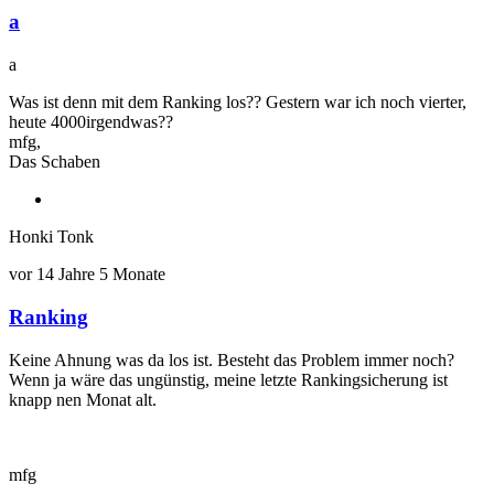
a
Antwort
auf
a
Rankingbeschreibung
ergänzt
Was ist denn mit dem Ranking los?? Gestern war ich noch vierter,
von
heute 4000irgendwas??
Honki
mfg,
Tonk
Das Schaben
Honki Tonk
vor 14 Jahre 5 Monate
Ranking
Antwort
auf
Keine Ahnung was da los ist. Besteht das Problem immer noch?
a
Wenn ja wäre das ungünstig, meine letzte Rankingsicherung ist
von
knapp nen Monat alt.
Das
Schaben
mfg