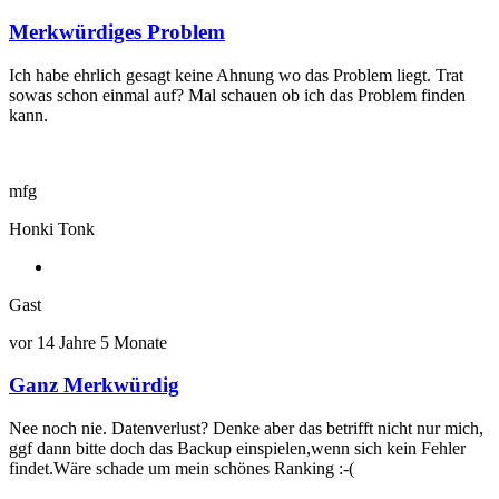
Merkwürdiges Problem
Antwort
auf
Ich habe ehrlich gesagt keine Ahnung wo das Problem liegt. Trat
Ranking
sowas schon einmal auf? Mal schauen ob ich das Problem finden
von
kann.
Gast
mfg
Honki Tonk
Gast
vor 14 Jahre 5 Monate
Ganz Merkwürdig
Nee noch nie. Datenverlust? Denke aber das betrifft nicht nur mich,
ggf dann bitte doch das Backup einspielen,wenn sich kein Fehler
findet.Wäre schade um mein schönes Ranking :-(