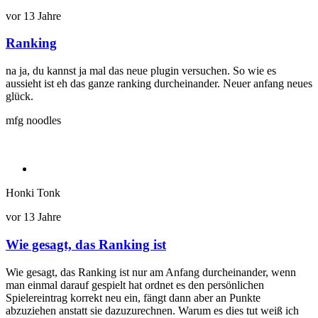
vor 13 Jahre
Ranking
na ja, du kannst ja mal das neue plugin versuchen. So wie es
aussieht ist eh das ganze ranking durcheinander. Neuer anfang neues
glück.
mfg noodles
Honki Tonk
vor 13 Jahre
Wie gesagt, das Ranking ist
Antwort
auf
Wie gesagt, das Ranking ist nur am Anfang durcheinander, wenn
Ranking
man einmal darauf gespielt hat ordnet es den persönlichen
von
Spielereintrag korrekt neu ein, fängt dann aber an Punkte
Noodles
abzuziehen anstatt sie dazuzurechnen. Warum es dies tut weiß ich