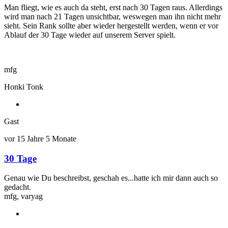
auf
Man fliegt, wie es auch da steht, erst nach 30 Tagen raus. Allerdings
Verweildauer
wird man nach 21 Tagen unsichtbar, weswegen man ihn nicht mehr
Ranking
sieht. Sein Rank sollte aber wieder hergestellt werden, wenn er vor
von
Ablauf der 30 Tage wieder auf unserem Server spielt.
Gast
mfg
Honki Tonk
Gast
vor 15 Jahre 5 Monate
30 Tage
Antwort
auf
Genau wie Du beschreibst, geschah es...hatte ich mir dann auch so
Weiterhin
gedacht.
30
mfg, varyag
Tage
von
Honki