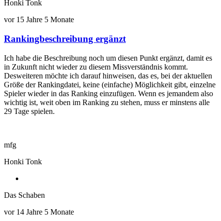
Tonk
Honki Tonk
vor 15 Jahre 5 Monate
Rankingbeschreibung ergänzt
Antwort
auf
Ich habe die Beschreibung noch um diesen Punkt ergänzt, damit es
30
in Zukunft nicht wieder zu diesem Missverständnis kommt.
Tage
Desweiteren möchte ich darauf hinweisen, das es, bei der aktuellen
von
Größe der Rankingdatei, keine (einfache) Möglichkeit gibt, einzelne
Gast
Spieler wieder in das Ranking einzufügen. Wenn es jemandem also
wichtig ist, weit oben im Ranking zu stehen, muss er minstens alle
29 Tage spielen.
mfg
Honki Tonk
Das Schaben
vor 14 Jahre 5 Monate