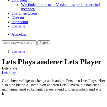
Umfragen
Unternavigation
Wie findet ihr die neue Version unserer Internetseite?
von
(beendet)
Umfragen
Uns unterstützen
Über uns
Impressum
Startseite
Benutzermenü
Anmelden
Suche
Startseite
Pfadnavigation
Lets Plays anderer Lets Player
Lets Plays
Lets Play
Gerüchten zufolge machen ja auch andere Personen Lets Plays. Hier
also eine kleine Auswahl von anderen Lets Playern, die natürlich
nicht annähernd so brillant, herausragend und erstaunlich sind wie
ich.