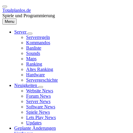
Direkt
zum
Totalplanlos.de
Inhalt
Spiele und Programmierung
Menu
Server
Unternavigation
Serverregeln
Hauptnavigation
von
Kommandos
Server
Banliste
Sounds
Maps
Ranking
Altes Ranking
Hardware
Servergeschichte
Neuigkeiten
Unternavigation
Website News
von
Forum News
Neuigkeiten
Server News
Software News
Spiele News
Lets Play News
Updates
Geplante Änderungen