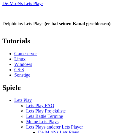
De-M-oNs Lets Plays
Delphinios Lets Plays
(er hat seinen Kanal geschlossen)
Tutorials
Gameserver
Linux
Windows
CS:S
Sonstige
Spiele
Lets Play
Lets Play FAQ
Lets Play Projektliste
Lets Battle Termine
Meine Lets Plays
Lets Plays anderer Lets Player
De-M-oNs Lets Plays