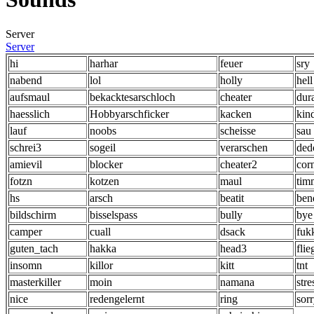
Server
Server
hi
harhar
feuer
sry
nabend
lol
holly
hell
aufsmaul
bekacktesarschloch
cheater
dura
haesslich
Hobbyarschficker
kacken
kin
lauf
noobs
scheisse
sau
schrei3
sogeil
verarschen
ded
amievil
blocker
cheater2
cor
fotzn
kotzen
maul
tim
hs
arsch
beatit
ben
bildschirm
bisselspass
bully
bye
camper
cuall
dsack
fuk
guten_tach
hakka
head3
flie
insomn
killor
kitt
tnt
masterkiller
moin
namana
stre
nice
redengelernt
ring
sor