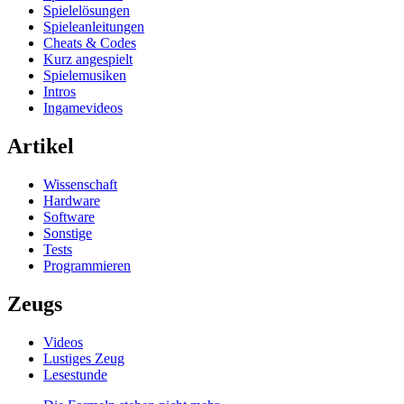
Spielelösungen
Spieleanleitungen
Cheats & Codes
Kurz angespielt
Spielemusiken
Intros
Ingamevideos
Artikel
Wissenschaft
Hardware
Software
Sonstige
Tests
Programmieren
Zeugs
Videos
Lustiges Zeug
Lesestunde