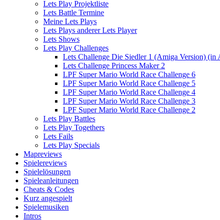
Lets Play Projektliste
Lets Battle Termine
Meine Lets Plays
Lets Plays anderer Lets Player
Lets Shows
Lets Play Challenges
Lets Challenge Die Siedler 1 (Amiga Version) (in 
Lets Challenge Princess Maker 2
LPF Super Mario World Race Challenge 6
LPF Super Mario World Race Challenge 5
LPF Super Mario World Race Challenge 4
LPF Super Mario World Race Challenge 3
LPF Super Mario World Race Challenge 2
Lets Play Battles
Lets Play Togethers
Lets Fails
Lets Play Specials
Mapreviews
Spielereviews
Spielelösungen
Spieleanleitungen
Cheats & Codes
Kurz angespielt
Spielemusiken
Intros