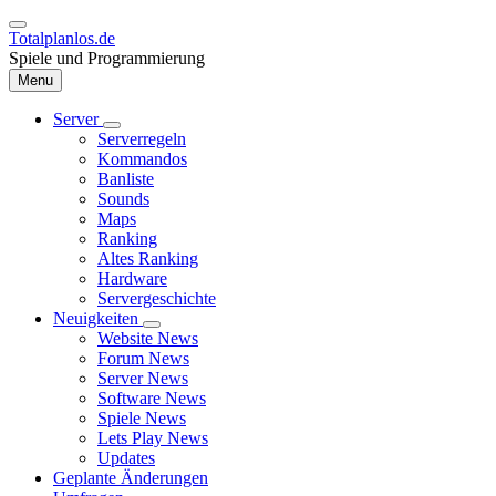
Direkt
zum
Totalplanlos.de
Inhalt
Spiele und Programmierung
Menu
Server
Unternavigation
Serverregeln
Hauptnavigation
von
Kommandos
Server
Banliste
Sounds
Maps
Ranking
Altes Ranking
Hardware
Servergeschichte
Neuigkeiten
Unternavigation
Website News
von
Forum News
Neuigkeiten
Server News
Software News
Spiele News
Lets Play News
Updates
Geplante Änderungen