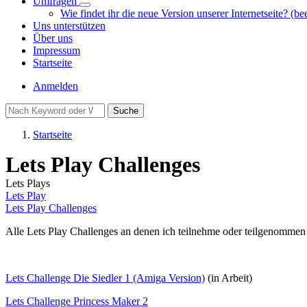
Umfragen
Unternavigation
Wie findet ihr die neue Version unserer Internetseite? (be
von
Uns unterstützen
Umfragen
Über uns
Impressum
Startseite
Benutzermenü
Anmelden
Suche
Startseite
Pfadnavigation
Lets Play Challenges
Lets Plays
Lets Play
Lets Play Challenges
Alle Lets Play Challenges an denen ich teilnehme oder teilgenommen
Lets Challenge Die Siedler 1 (Amiga Version)
(in Arbeit)
Lets Challenge Princess Maker 2