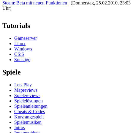
Steam: Beta mit neuen Funktionen
(Donnerstag, 25.02.2010, 23:03
Uhr)
Tutorials
Gameserver
Linux
Windows
CS:S
Sonstige
Spiele
Lets Play
Mapreviews
Spielereviews
Spielelösungen
Spieleanleitungen
Cheats & Codes
Kurz angespielt
Spielemusiken
Intros
Ingamevideos