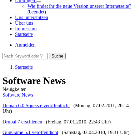
Umfragen
Unternavigation
Wie findet ihr die neue Version unserer Internetseite?
von
(beendet)
Umfragen
Uns unterstützen
Über uns
Impressum
Startseite
Benutzermenü
Anmelden
Suche
Startseite
Pfadnavigation
Software News
Neuigkeiten
Software News
Debian 6.0 Squeeze veröffentlicht
(Montag, 07.02.2011, 20:14
Uhr)
Drupal 7 erschienen
(Freitag, 07.01.2010, 22:43 Uhr)
GunGame 5.1 veröffentlicht
(Samstag, 03.04.2010, 19:31 Uhr)