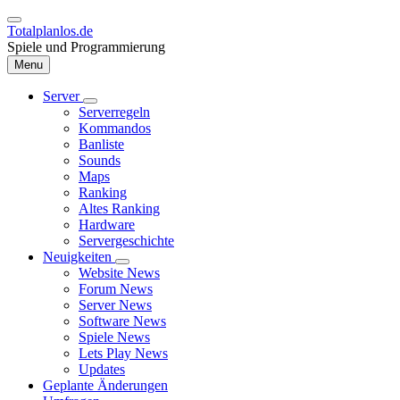
Direkt
zum
Totalplanlos.de
Inhalt
Spiele und Programmierung
Menu
Server
Unternavigation
Serverregeln
Hauptnavigation
von
Kommandos
Server
Banliste
Sounds
Maps
Ranking
Altes Ranking
Hardware
Servergeschichte
Neuigkeiten
Unternavigation
Website News
von
Forum News
Neuigkeiten
Server News
Software News
Spiele News
Lets Play News
Updates
Geplante Änderungen