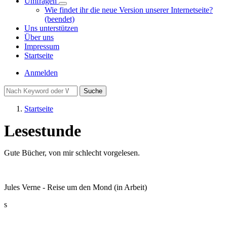
Umfragen
Unternavigation
Wie findet ihr die neue Version unserer Internetseite?
von
(beendet)
Umfragen
Uns unterstützen
Über uns
Impressum
Startseite
Benutzermenü
Anmelden
Suche
Startseite
Pfadnavigation
Lesestunde
Gute Bücher, von mir schlecht vorgelesen.
Jules Verne - Reise um den Mond (in Arbeit)
s