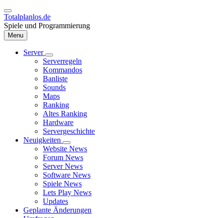
Direkt
zum
Totalplanlos.de
Inhalt
Spiele und Programmierung
Menu
Server
Unternavigation
Serverregeln
Hauptnavigation
von
Kommandos
Server
Banliste
Sounds
Maps
Ranking
Altes Ranking
Hardware
Servergeschichte
Neuigkeiten
Unternavigation
Website News
von
Forum News
Neuigkeiten
Server News
Software News
Spiele News
Lets Play News
Updates
Geplante Änderungen