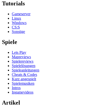
Tutorials
Gameserver
Linux
Windows
CS:S
Sonstige
Spiele
Lets Play
Mapreviews
Spielereviews
Spielelösungen
Spieleanleitungen
Cheats & Codes
Kurz angespielt
Spielemusiken
Intros
Ingamevideos
Artikel