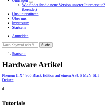
Umfragen
Unternavigation
Wie findet ihr die neue Version unserer Internetseite?
von
(beendet)
Umfragen
Uns unterstützen
Über uns
Impressum
Startseite
Benutzermenü
Anmelden
Suche
Startseite
Pfadnavigation
Hardware Artikel
Phenom II X4 965 Black Edition auf einem ASUS M2N-SLI
Deluxe
d
Tutorials