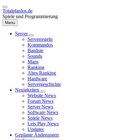
Direkt
zum
Totalplanlos.de
Inhalt
Spiele und Programmierung
Menu
Server
Unternavigation
Serverregeln
Hauptnavigation
von
Kommandos
Server
Banliste
Sounds
Maps
Ranking
Altes Ranking
Hardware
Servergeschichte
Neuigkeiten
Unternavigation
Website News
von
Forum News
Neuigkeiten
Server News
Software News
Spiele News
Lets Play News
Updates
Geplante Änderungen