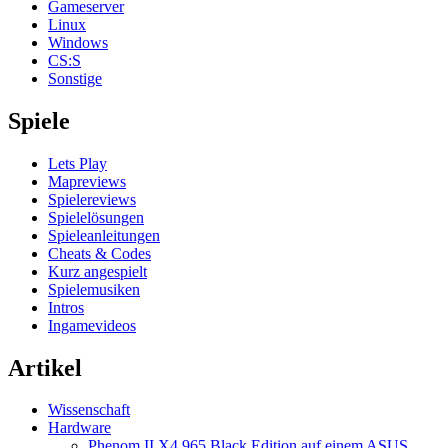
Gameserver
Linux
Windows
CS:S
Sonstige
Spiele
Lets Play
Mapreviews
Spielereviews
Spielelösungen
Spieleanleitungen
Cheats & Codes
Kurz angespielt
Spielemusiken
Intros
Ingamevideos
Artikel
Wissenschaft
Hardware
Phenom II X4 965 Black Edition auf einem ASUS