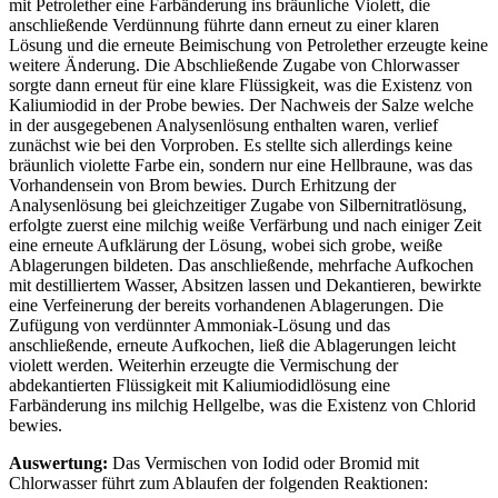
mit Petrolether eine Farbänderung ins bräunliche Violett, die
anschließende Verdünnung führte dann erneut zu einer klaren
Lösung und die erneute Beimischung von Petrolether erzeugte keine
weitere Änderung. Die Abschließende Zugabe von Chlorwasser
sorgte dann erneut für eine klare Flüssigkeit, was die Existenz von
Kaliumiodid in der Probe bewies. Der Nachweis der Salze welche
in der ausgegebenen Analysenlösung enthalten waren, verlief
zunächst wie bei den Vorproben. Es stellte sich allerdings keine
bräunlich violette Farbe ein, sondern nur eine Hellbraune, was das
Vorhandensein von Brom bewies. Durch Erhitzung der
Analysenlösung bei gleichzeitiger Zugabe von Silbernitratlösung,
erfolgte zuerst eine milchig weiße Verfärbung und nach einiger Zeit
eine erneute Aufklärung der Lösung, wobei sich grobe, weiße
Ablagerungen bildeten. Das anschließende, mehrfache Aufkochen
mit destilliertem Wasser, Absitzen lassen und Dekantieren, bewirkte
eine Verfeinerung der bereits vorhandenen Ablagerungen. Die
Zufügung von verdünnter Ammoniak-Lösung und das
anschließende, erneute Aufkochen, ließ die Ablagerungen leicht
violett werden. Weiterhin erzeugte die Vermischung der
abdekantierten Flüssigkeit mit Kaliumiodidlösung eine
Farbänderung ins milchig Hellgelbe, was die Existenz von Chlorid
bewies.
Auswertung:
Das Vermischen von Iodid oder Bromid mit
Chlorwasser führt zum Ablaufen der folgenden Reaktionen: