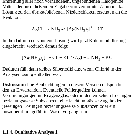
Entfernung aller noch vorhandenen, ungebundenen Halogenide.
Mittels der anschließenden Zugabe von verdünnter Ammoniak-
Lösung zu den übriggebliebenen Niederschlägen erzeugt man die
Reaktion:
+
-
AgCl + 2 NH
-> [Ag(NH
)
]
+ Cl
3
3
2
In die dadurch entstandene Lösung wird jetzt Kaliumiodidlösung
eingebracht, wodurch daraus folgt:
+
-
[Ag(NH
)
]
+ Cl
+ KI -> AgI + 2 NH
+ KCl
3
2
3
Dadurch fällt dann gelbes Silberiodid aus, wenn Chlorid in der
Analysenlösung enthalten war.
Diskussion:
Die Beobachtungen in diesem Versuch entsprachen
den zu Erwartenden. Eventuelle Fehlerquellen können
Verunreinigungen im Reagenzglas, oder in den einzelnen Lösungen
beziehungsweise Substanzen, eine leicht unpräzise Zugabe der
jeweiligen Lösungen beziehungsweise Substanzen oder ein
unsauber durchgeführter Waschvorgang sein.
1.1.4. Qualitative Analyse 1