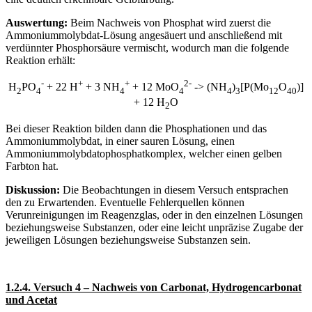
Auswertung:
Beim Nachweis von Phosphat wird zuerst die
Ammoniummolybdat-Lösung angesäuert und anschließend mit
verdünnter Phosphorsäure vermischt, wodurch man die folgende
Reaktion erhält:
-
+
+
2-
H
PO
+ 22 H
+ 3 NH
+ 12 MoO
-> (NH
)
[P(Mo
O
)]
2
4
4
4
4
3
12
40
+ 12 H
O
2
Bei dieser Reaktion bilden dann die Phosphationen und das
Ammoniummolybdat, in einer sauren Lösung, einen
Ammoniummolybdatophosphatkomplex, welcher einen gelben
Farbton hat.
Diskussion:
Die Beobachtungen in diesem Versuch entsprachen
den zu Erwartenden. Eventuelle Fehlerquellen können
Verunreinigungen im Reagenzglas, oder in den einzelnen Lösungen
beziehungsweise Substanzen, oder eine leicht unpräzise Zugabe der
jeweiligen Lösungen beziehungsweise Substanzen sein.
1.2.4. Versuch 4 – Nachweis von Carbonat, Hydrogencarbonat
und Acetat