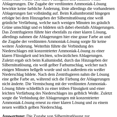
Ablagerungen. Die Zugabe der verdünnten Ammoniak-Lösung
bewirkte keine farbliche Änderung, löste allerdings die vorhandenen
Ablagerungen fast vollständig auf. Beim Kaliumbromid hingegen
erfolgte bei dem Hinzugeben der Silbernitratlösung eine weiß
grünliche Verfärbung, welche nach wenigen Minuten ins gräulich
Grüne umschlägt und es bildeten sich dabei ebenfalls Ablagerungen.
Das Zentrifugieren führte hier ebenfalls zu einer klaren Lösung,
allerdings nahmen die Ablagerungen hier eine graue Farbe an und
die Zugabe der verdünnten Ammoniak-Lösung sorgte für keine
weitere Änderung. Weiterhin führte die Verbindung des
Niederschlages mit konzentrierter Ammoniak-Lösung zu einer
klaren Flüssigkeit und leichten, schwärzlichen Ablagerungen.
Zuletzt ergab sich beim Kaliumiodid, durch das Hinzugeben der
Silbernitratlösung, ein weiß gelber Farbumschlag, welcher nach
einigen Minuten hellgelb wurde und sich außerdem ein weißer
Niederschlag bildete. Nach dem Zentrifugieren nahm die Lösung
eine gelbe Farbe an, während sich die Färbung der Ablagerungen
nicht änderte. Die Vermischung mit der verdünnten Ammoniak-
Lösung führte schließlich zu einer trüben Flüssigkeit und einer
leichten Verfärbung des Niederschlages ins gelblich Weiße. Zuletzt
sorgte die Verbindung der Ablagerungen mit konzentrierter
Ammoniak-Lösung erneut zu einer klaren Lösung und zu einem
neuen weißlich gelben Niederschlag.
Auswertung:
Die Zugabe von Silbernitratlösung zur