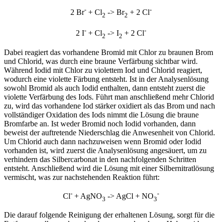
-
-
2 Br
+ Cl
-> Br
+ 2 Cl
2
2
-
-
2 I
+ Cl
-> I
+ 2 Cl
2
2
Dabei reagiert das vorhandene Bromid mit Chlor zu braunen Brom
und Chlorid, was durch eine braune Verfärbung sichtbar wird.
Während Iodid mit Chlor zu violettem Iod und Chlorid reagiert,
wodurch eine violette Färbung entsteht. Ist in der Analysenlösung
sowohl Bromid als auch Iodid enthalten, dann entsteht zuerst die
violette Verfärbung des Iods. Führt man anschließend mehr Chlorid
zu, wird das vorhandene Iod stärker oxidiert als das Brom und nach
vollständiger Oxidation des Iods nimmt die Lösung die braune
Bromfarbe an. Ist weder Bromid noch Iodid vorhanden, dann
beweist der auftretende Niederschlag die Anwesenheit von Chlorid.
Um Chlorid auch dann nachzuweisen wenn Bromid oder Iodid
vorhanden ist, wird zuerst die Analysenlösung angesäuert, um zu
verhindern das Silbercarbonat in den nachfolgenden Schritten
entsteht. Anschließend wird die Lösung mit einer Silbernitratlösung
vermischt, was zur nachstehenden Reaktion führt:
-
-
Cl
+ AgNO
-> AgCl + NO
3
3
Die darauf folgende Reinigung der erhaltenen Lösung, sorgt für die