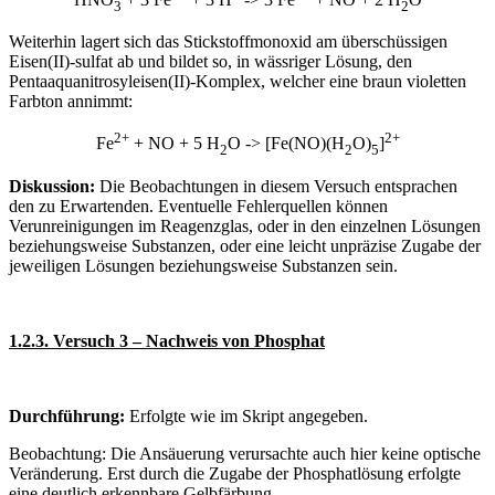
3
2
Weiterhin lagert sich das Stickstoffmonoxid am überschüssigen
Eisen(II)-sulfat ab und bildet so, in wässriger Lösung, den
Pentaaquanitrosyleisen(II)-Komplex, welcher eine braun violetten
Farbton annimmt:
2+
2+
Fe
+ NO + 5 H
O -> [Fe(NO)(H
O)
]
2
2
5
Diskussion:
Die Beobachtungen in diesem Versuch entsprachen
den zu Erwartenden. Eventuelle Fehlerquellen können
Verunreinigungen im Reagenzglas, oder in den einzelnen Lösungen
beziehungsweise Substanzen, oder eine leicht unpräzise Zugabe der
jeweiligen Lösungen beziehungsweise Substanzen sein.
1.2.3. Versuch 3 – Nachweis von Phosphat
Durchführung:
Erfolgte wie im Skript angegeben.
Beobachtung: Die Ansäuerung verursachte auch hier keine optische
Veränderung. Erst durch die Zugabe der Phosphatlösung erfolgte
eine deutlich erkennbare Gelbfärbung.