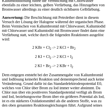
Kaliumiodidlösung führte die Vermischung mit Chlorwasser
ebenfalls zu einer leichten, gelben Verfärbung, das Hinzugeben von
Bromwasser allerdings zu einer deutlich sichtbaren Gelbfärbung.
Auswertung:
Die Beschichtung mit Petrolether dient in diesem
Versuch der Lösung der Halogene während der organischen Phase.
Beim Vermischen von Kaliumbromid mit Chlorwasser, Kaliumiodid
mit Chlorwasser und Kaliumiodid mit Bromwasser findet dann eine
Verfärbung statt, welche durch die folgenden Reaktionen ausgelöst
wird:
2 KBr + Cl
-> 2 KCl + Br
2
2
2 KI + Cl
-> 2 KCl + I
2
2
2 KI + Br
-> 2 KBr + I
2
2
Dem entgegen entsteht bei der Zusammengabe von Kaliumbromid
und Iodlösung keinerlei Reaktion und dementsprechend auch keine
Veränderung. Grund dafür ist das Standardelektrodenpotential E0,
welches von Chlor über Brom zu Iod immer weiter abnimmt. Da
Chlor nun über ein positiveres Standardpotential verfügt als Brom
und Iod, beziehungsweise Brom über ein größeres Potential als Iod,
ist es ein stärkeres Oxidationsmittel als die anderen Stoffe, was zu
den oben genannten Reaktionsgleichungen führt. Aufgrund seines