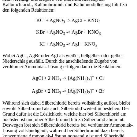
Kaliumchlorid-, Kaliumbromid- und Kaliumiodidlösung führt zu
den folgenden Reaktionen:
KCl + AgNO
-> AgCl + KNO
3
3
KBr + AgNO
-> AgBr + KNO
3
3
KI + AgNO
-> AgI + KNO
3
3
Wobei AgCl, AgBr oder AgI als weißer, hellgelber oder gelber
Niederschlag ausfällt. Durch die anschließende Zugabe von
verdünnter Ammoniak-Lösung erfolgen dann die Reaktionen:
+
-
AgCl + 2 NH
-> [Ag(NH
)
]
+ Cl
3
3
2
+
-
AgBr + 2 NH
-> [Ag(NH
)
]
+ Br
3
3
2
Während sich dabei Silberchlorid bereits vollständig auflöst, bleibt
sowohl Silberbromid als auch Silberiodid weiterhin bestehen. Der
Grund dafür ist die Löslichkeit, welche hier bei Silberchlorid am
höchsten ist und über Silberbromid hin zu Silberiodid abnimmt.
Deswegen löst sich Silberchlorid bereits bei verdünnter Ammoniak-
Lösung vollständig auf, während bei Silberbromid dazu bereits
konzentrierte Ammoniak-Lösung notwendig ist und Silberiodid