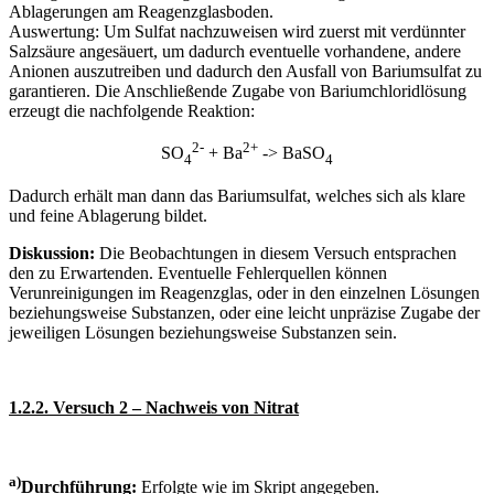
Ablagerungen am Reagenzglasboden.
Auswertung: Um Sulfat nachzuweisen wird zuerst mit verdünnter
Salzsäure angesäuert, um dadurch eventuelle vorhandene, andere
Anionen auszutreiben und dadurch den Ausfall von Bariumsulfat zu
garantieren. Die Anschließende Zugabe von Bariumchloridlösung
erzeugt die nachfolgende Reaktion:
2-
2+
SO
+ Ba
-> BaSO
4
4
Dadurch erhält man dann das Bariumsulfat, welches sich als klare
und feine Ablagerung bildet.
Diskussion:
Die Beobachtungen in diesem Versuch entsprachen
den zu Erwartenden. Eventuelle Fehlerquellen können
Verunreinigungen im Reagenzglas, oder in den einzelnen Lösungen
beziehungsweise Substanzen, oder eine leicht unpräzise Zugabe der
jeweiligen Lösungen beziehungsweise Substanzen sein.
1.2.2. Versuch 2 – Nachweis von Nitrat
a)
Durchführung:
Erfolgte wie im Skript angegeben.