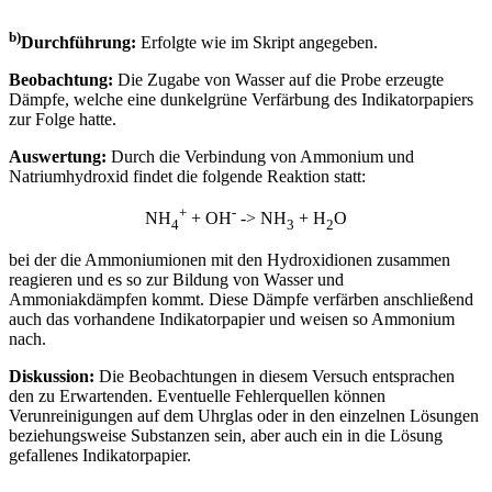
b)
Durchführung:
Erfolgte wie im Skript angegeben.
Beobachtung:
Die Zugabe von Wasser auf die Probe erzeugte
Dämpfe, welche eine dunkelgrüne Verfärbung des Indikatorpapiers
zur Folge hatte.
Auswertung:
Durch die Verbindung von Ammonium und
Natriumhydroxid findet die folgende Reaktion statt:
+
-
NH
+ OH
-> NH
+ H
O
4
3
2
bei der die Ammoniumionen mit den Hydroxidionen zusammen
reagieren und es so zur Bildung von Wasser und
Ammoniakdämpfen kommt. Diese Dämpfe verfärben anschließend
auch das vorhandene Indikatorpapier und weisen so Ammonium
nach.
Diskussion:
Die Beobachtungen in diesem Versuch entsprachen
den zu Erwartenden. Eventuelle Fehlerquellen können
Verunreinigungen auf dem Uhrglas oder in den einzelnen Lösungen
beziehungsweise Substanzen sein, aber auch ein in die Lösung
gefallenes Indikatorpapier.