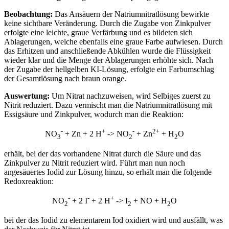
Beobachtung:
Das Ansäuern der Natriumnitratlösung bewirkte
keine sichtbare Veränderung. Durch die Zugabe von Zinkpulver
erfolgte eine leichte, graue Verfärbung und es bildeten sich
Ablagerungen, welche ebenfalls eine graue Farbe aufwiesen. Durch
das Erhitzen und anschließende Abkühlen wurde die Flüssigkeit
wieder klar und die Menge der Ablagerungen erhöhte sich. Nach
der Zugabe der hellgelben KI-Lösung, erfolgte ein Farbumschlag
der Gesamtlösung nach braun orange.
Auswertung:
Um Nitrat nachzuweisen, wird Selbiges zuerst zu
Nitrit reduziert. Dazu vermischt man die Natriumnitratlösung mit
Essigsäure und Zinkpulver, wodurch man die Reaktion:
-
+
-
2+
NO
+ Zn + 2 H
-> NO
+ Zn
+ H
O
3
2
2
erhält, bei der das vorhandene Nitrat durch die Säure und das
Zinkpulver zu Nitrit reduziert wird. Führt man nun noch
angesäuertes Iodid zur Lösung hinzu, so erhält man die folgende
Redoxreaktion:
-
-
+
NO
+ 2 I
+ 2 H
-> I
+ NO + H
O
2
2
2
bei der das Iodid zu elementarem Iod oxidiert wird und ausfällt, was