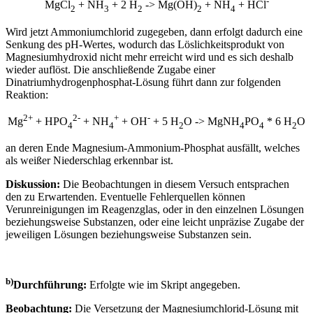
-
MgCl
+ NH
+ 2 H
-> Mg(OH)
+ NH
+ HCl
2
3
2
2
4
Wird jetzt Ammoniumchlorid zugegeben, dann erfolgt dadurch eine
Senkung des pH-Wertes, wodurch das Löslichkeitsprodukt von
Magnesiumhydroxid nicht mehr erreicht wird und es sich deshalb
wieder auflöst. Die anschließende Zugabe einer
Dinatriumhydrogenphosphat-Lösung führt dann zur folgenden
Reaktion:
2+
2-
+
-
Mg
+ HPO
+ NH
+ OH
+ 5 H
O -> MgNH
PO
* 6 H
O
4
4
2
4
4
2
an deren Ende Magnesium-Ammonium-Phosphat ausfällt, welches
als weißer Niederschlag erkennbar ist.
Diskussion:
Die Beobachtungen in diesem Versuch entsprachen
den zu Erwartenden. Eventuelle Fehlerquellen können
Verunreinigungen im Reagenzglas, oder in den einzelnen Lösungen
beziehungsweise Substanzen, oder eine leicht unpräzise Zugabe der
jeweiligen Lösungen beziehungsweise Substanzen sein.
b)
Durchführung:
Erfolgte wie im Skript angegeben.
Beobachtung:
Die Versetzung der Magnesiumchlorid-Lösung mit