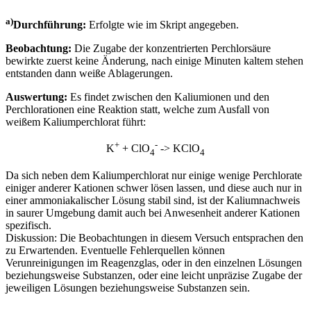
a)
Durchführung:
Erfolgte wie im Skript angegeben.
Beobachtung:
Die Zugabe der konzentrierten Perchlorsäure
bewirkte zuerst keine Änderung, nach einige Minuten kaltem stehen
entstanden dann weiße Ablagerungen.
Auswertung:
Es findet zwischen den Kaliumionen und den
Perchlorationen eine Reaktion statt, welche zum Ausfall von
weißem Kaliumperchlorat führt:
+
-
K
+ ClO
-> KClO
4
4
Da sich neben dem Kaliumperchlorat nur einige wenige Perchlorate
einiger anderer Kationen schwer lösen lassen, und diese auch nur in
einer ammoniakalischer Lösung stabil sind, ist der Kaliumnachweis
in saurer Umgebung damit auch bei Anwesenheit anderer Kationen
spezifisch.
Diskussion: Die Beobachtungen in diesem Versuch entsprachen den
zu Erwartenden. Eventuelle Fehlerquellen können
Verunreinigungen im Reagenzglas, oder in den einzelnen Lösungen
beziehungsweise Substanzen, oder eine leicht unpräzise Zugabe der
jeweiligen Lösungen beziehungsweise Substanzen sein.