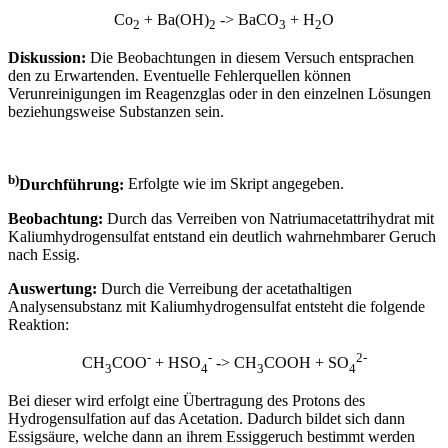
Co
+ Ba(OH)
-> BaCO
+ H
O
2
2
3
2
Diskussion:
Die Beobachtungen in diesem Versuch entsprachen
den zu Erwartenden. Eventuelle Fehlerquellen können
Verunreinigungen im Reagenzglas oder in den einzelnen Lösungen
beziehungsweise Substanzen sein.
b)
Durchführung:
Erfolgte wie im Skript angegeben.
Beobachtung:
Durch das Verreiben von Natriumacetattrihydrat mit
Kaliumhydrogensulfat entstand ein deutlich wahrnehmbarer Geruch
nach Essig.
Auswertung:
Durch die Verreibung der acetathaltigen
Analysensubstanz mit Kaliumhydrogensulfat entsteht die folgende
Reaktion:
-
-
2-
CH
COO
+ HSO
-> CH
COOH + SO
3
4
3
4
Bei dieser wird erfolgt eine Übertragung des Protons des
Hydrogensulfation auf das Acetation. Dadurch bildet sich dann
Essigsäure, welche dann an ihrem Essiggeruch bestimmt werden