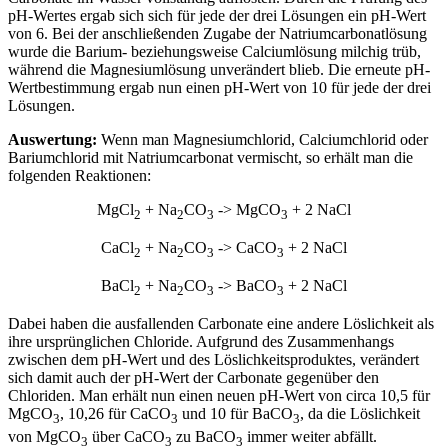
pH-Wertes ergab sich sich für jede der drei Lösungen ein pH-Wert
von 6. Bei der anschließenden Zugabe der Natriumcarbonatlösung
wurde die Barium- beziehungsweise Calciumlösung milchig trüb,
während die Magnesiumlösung unverändert blieb. Die erneute pH-
Wertbestimmung ergab nun einen pH-Wert von 10 für jede der drei
Lösungen.
Auswertung:
Wenn man Magnesiumchlorid, Calciumchlorid oder
Bariumchlorid mit Natriumcarbonat vermischt, so erhält man die
folgenden Reaktionen:
MgCl
+ Na
CO
-> MgCO
+ 2 NaCl
2
2
3
3
CaCl
+ Na
CO
-> CaCO
+ 2 NaCl
2
2
3
3
BaCl
+ Na
CO
-> BaCO
+ 2 NaCl
2
2
3
3
Dabei haben die ausfallenden Carbonate eine andere Löslichkeit als
ihre ursprünglichen Chloride. Aufgrund des Zusammenhangs
zwischen dem pH-Wert und des Löslichkeitsproduktes, verändert
sich damit auch der pH-Wert der Carbonate gegenüber den
Chloriden. Man erhält nun einen neuen pH-Wert von circa 10,5 für
MgCO
, 10,26 für CaCO
und 10 für BaCO
, da die Löslichkeit
3
3
3
von MgCO
über CaCO
zu BaCO
immer weiter abfällt.
3
3
3