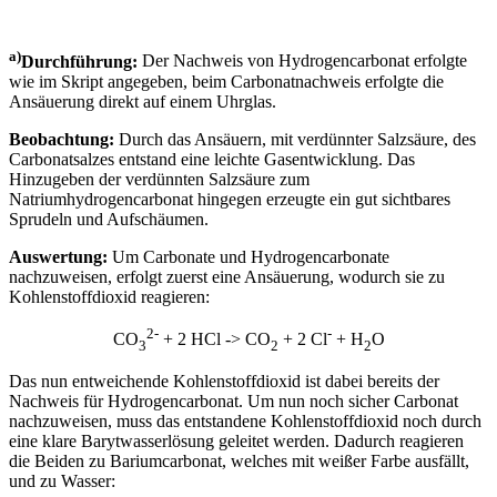
a)
Durchführung:
Der Nachweis von Hydrogencarbonat erfolgte
wie im Skript angegeben, beim Carbonatnachweis erfolgte die
Ansäuerung direkt auf einem Uhrglas.
Beobachtung:
Durch das Ansäuern, mit verdünnter Salzsäure, des
Carbonatsalzes entstand eine leichte Gasentwicklung. Das
Hinzugeben der verdünnten Salzsäure zum
Natriumhydrogencarbonat hingegen erzeugte ein gut sichtbares
Sprudeln und Aufschäumen.
Auswertung:
Um Carbonate und Hydrogencarbonate
nachzuweisen, erfolgt zuerst eine Ansäuerung, wodurch sie zu
Kohlenstoffdioxid reagieren:
2-
-
CO
+ 2 HCl -> CO
+ 2 Cl
+ H
O
3
2
2
Das nun entweichende Kohlenstoffdioxid ist dabei bereits der
Nachweis für Hydrogencarbonat. Um nun noch sicher Carbonat
nachzuweisen, muss das entstandene Kohlenstoffdioxid noch durch
eine klare Barytwasserlösung geleitet werden. Dadurch reagieren
die Beiden zu Bariumcarbonat, welches mit weißer Farbe ausfällt,
und zu Wasser: