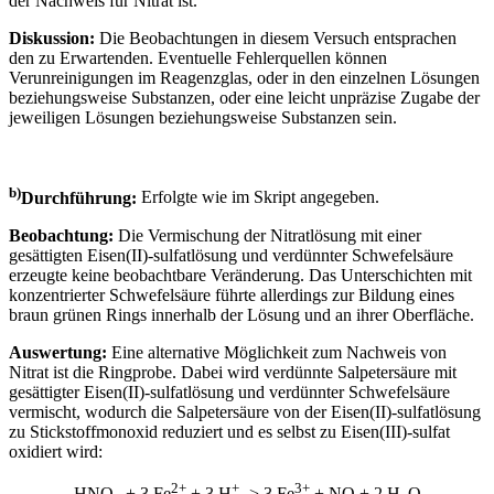
der Nachweis für Nitrat ist.
Diskussion:
Die Beobachtungen in diesem Versuch entsprachen
den zu Erwartenden. Eventuelle Fehlerquellen können
Verunreinigungen im Reagenzglas, oder in den einzelnen Lösungen
beziehungsweise Substanzen, oder eine leicht unpräzise Zugabe der
jeweiligen Lösungen beziehungsweise Substanzen sein.
b)
Durchführung:
Erfolgte wie im Skript angegeben.
Beobachtung:
Die Vermischung der Nitratlösung mit einer
gesättigten Eisen(II)-sulfatlösung und verdünnter Schwefelsäure
erzeugte keine beobachtbare Veränderung. Das Unterschichten mit
konzentrierter Schwefelsäure führte allerdings zur Bildung eines
braun grünen Rings innerhalb der Lösung und an ihrer Oberfläche.
Auswertung:
Eine alternative Möglichkeit zum Nachweis von
Nitrat ist die Ringprobe. Dabei wird verdünnte Salpetersäure mit
gesättigter Eisen(II)-sulfatlösung und verdünnter Schwefelsäure
vermischt, wodurch die Salpetersäure von der Eisen(II)-sulfatlösung
zu Stickstoffmonoxid reduziert und es selbst zu Eisen(III)-sulfat
oxidiert wird:
2+
+
3+
HNO
+ 3 Fe
+ 3 H
-> 3 Fe
+ NO + 2 H
O