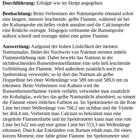
Durchführung:
Erfolgte wie im Skript angegeben.
Beobachtung:
Beim Verbrennen der Natriumprobe entstand sofort
eine längere, intensiv leuchtende, gelbe Flamme, während sie bei
der Kaliumprobe ein helles violett annahm und die Calciumprobe
eine Rötliche erzeugte. Hingegen verbrannte die Bariumprobe
äußerst schnell und erzeugte dabei eine grüne Flamme.
Auswertung:
Aufgrund der hohen Löslichkeit der meisten
Natriumsalze, findet der Nachweis von Natrium meisten mittels
Flammenfärbung statt. Dabei bewirkt das Natrium in der
nichtleuchtenden Bunsenbrennerflamme eine sehr hell leuchtende
Gelbfärbung der Flamme. Wird außerdem zusätzlich noch ein
Spektroskop verwendet, so ist dort das Natrium als gelbe
Doppellinie bei einer Wellenlänge von 589 nm und 589,6 nm zu
erkennen. Beim Verbrennen von Kalium wird die
Bunsenbrennerflamme violett verfärbt, verwendet man zusätzlich
ein Kobaltglas, welches das gelbe Natriumlicht absorbiert, so nimmt
die Flamme einen rötlichen Farbton an. Im Spektrometer ist die Rote
Linie bei einer Wellenlänge von 768,2 nm sichtbar und die Violette
bei 404,4 nm. Verbrennt man Calcium so bekommt man eine
ziegelrote Flammenfarbe und im Spektrometer kann man eine rote
Linie bei 622 nm und eine grüne Linie bei 553,3 nm Wellenlänge
erkennen. Durch das Entzünden von Barium erhält man, für einen
kurzen Moment, eine fahle grüne Flamme. Im Spektrometer sind