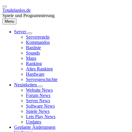
Direkt
zum
Totalplanlos.de
Inhalt
Spiele und Programmierung
Menu
Server
Unternavigation
Serverregeln
Hauptnavigation
von
Kommandos
Server
Banliste
Sounds
Maps
Ranking
Altes Ranking
Hardware
Servergeschichte
Neuigkeiten
Unternavigation
Website News
von
Forum News
Neuigkeiten
Server News
Software News
Spiele News
Lets Play News
Updates
Geplante Änderungen