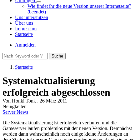
Umfragen
Unternavigation
Wie findet ihr die neue Version unserer Internetseite?
von
(beendet)
Umfragen
Uns unterstützen
Über uns
Impressum
Startseite
Benutzermenü
Anmelden
Suche
Startseite
Pfadnavigation
Systemaktualisierung
erfolgreich abgeschlossen
Von
Honki Tonk
, 26 März 2011
Neuigkeiten
Server News
Die Systemaktualisierung ist erfolgreich verlaufen und die
Gameserver laufen problemlos mit der neuen Version. Demnächst
werden dann wahrscheinlich noch einige kleine Änderungen an
dem Startscript unserer Gameserver vorgenommen, damit sie immer