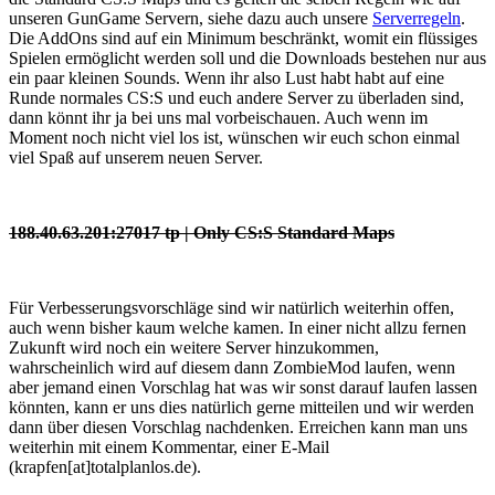
unseren GunGame Servern, siehe dazu auch unsere
Serverregeln
.
Die AddOns sind auf ein Minimum beschränkt, womit ein flüssiges
Spielen ermöglicht werden soll und die Downloads bestehen nur aus
ein paar kleinen Sounds. Wenn ihr also Lust habt habt auf eine
Runde normales CS:S und euch andere Server zu überladen sind,
dann könnt ihr ja bei uns mal vorbeischauen. Auch wenn im
Moment noch nicht viel los ist, wünschen wir euch schon einmal
viel Spaß auf unserem neuen Server.
188.40.63.201:27017 tp | Only CS:S Standard Maps
Für Verbesserungsvorschläge sind wir natürlich weiterhin offen,
auch wenn bisher kaum welche kamen. In einer nicht allzu fernen
Zukunft wird noch ein weitere Server hinzukommen,
wahrscheinlich wird auf diesem dann ZombieMod laufen, wenn
aber jemand einen Vorschlag hat was wir sonst darauf laufen lassen
könnten, kann er uns dies natürlich gerne mitteilen und wir werden
dann über diesen Vorschlag nachdenken. Erreichen kann man uns
weiterhin mit einem Kommentar, einer E-Mail
(krapfen[at]totalplanlos.de).