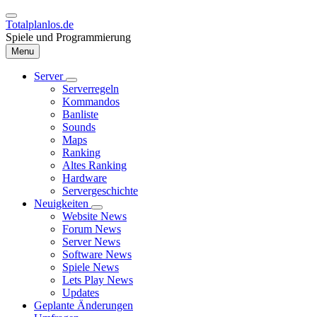
Direkt
zum
Totalplanlos.de
Inhalt
Spiele und Programmierung
Menu
Server
Unternavigation
Serverregeln
Hauptnavigation
von
Kommandos
Server
Banliste
Sounds
Maps
Ranking
Altes Ranking
Hardware
Servergeschichte
Neuigkeiten
Unternavigation
Website News
von
Forum News
Neuigkeiten
Server News
Software News
Spiele News
Lets Play News
Updates
Geplante Änderungen