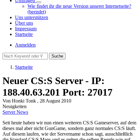
Umfragen
Unternavigation
Wie findet ihr die neue Version unserer Internetseite?
von
(beendet)
Umfragen
Uns unterstützen
Über uns
Impressum
Startseite
Benutzermenü
Anmelden
Suche
Startseite
Pfadnavigation
Neuer CS:S Server - IP:
188.40.63.201 Port: 27017
Von
Honki Tonk
, 28 August 2010
Neuigkeiten
Server News
Seit heute haben wir nun einen weiteren CS:S Gameserver, auf dem
dieses mal aber nicht GunGame, sondern ganz normales CS:S läuft.
Auf diesem laufen, wie der Servername schon sagt, ausschließlich
die Standard CS:S Maps und es gelten die selben Regeln wie auf