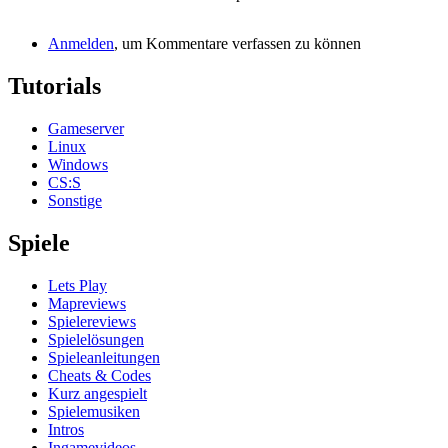
Anmelden
, um Kommentare verfassen zu können
Tutorials
Gameserver
Linux
Windows
CS:S
Sonstige
Spiele
Lets Play
Mapreviews
Spielereviews
Spielelösungen
Spieleanleitungen
Cheats & Codes
Kurz angespielt
Spielemusiken
Intros
Ingamevideos