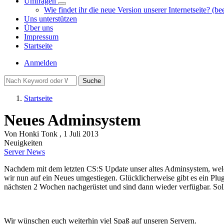
Umfragen
Unternavigation
Wie findet ihr die neue Version unserer Internetseite? (be
von
Uns unterstützen
Umfragen
Über uns
Impressum
Startseite
Benutzermenü
Anmelden
Suche
Startseite
Pfadnavigation
Neues Adminsystem
Von
Honki Tonk
, 1 Juli 2013
Neuigkeiten
Server News
Nachdem mit dem letzten CS:S Update unser altes Adminsystem, welche
wir nun auf ein Neues umgestiegen. Glücklicherweise gibt es ein Pl
nächsten 2 Wochen nachgerüstet und sind dann wieder verfügbar. Sol
Wir wünschen euch weiterhin viel Spaß auf unseren Servern.