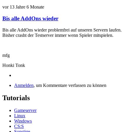
vor 13 Jahre 6 Monate
Bis alle AddOns wieder
Antwort
auf
Bis alle AddOns wieder problemfrei auf unseren Servern laufen.
Server-
Bisher crasht der Testserver immer wenn Spieler mitspielen.
Probleme
von
Jomatz
mfg
Honki Tonk
Anmelden
, um Kommentare verfassen zu können
Tutorials
Gameserver
Linux
Windows
CS:S
Sonstige