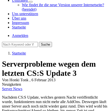
Umfragen
Unternavigation
Wie findet ihr die neue Version unserer Internetseite?
von
(beendet)
Umfragen
Uns unterstützen
Über uns
Impressum
Startseite
Benutzermenü
Anmelden
Suche
Startseite
Pfadnavigation
Serverprobleme wegen dem
letzten CS:S Update 3
Von
Honki Tonk
, 6 Februar 2013
Neuigkeiten
Server News
Nachdem CS:S Update, welches gestern Nacht veröffentlicht
wurde, funktionieren nun nicht mehr alle AddOns. Deswegen läuft
unser Server auch noch nicht wieder ganz rund. Dies wird wohl bis
Freitagnachmittag/Abend so bleiben, bis genug Zeit ist und,