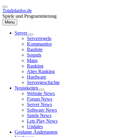
Direkt
zum
Totalplanlos.de
Inhalt
Spiele und Programmierung
Menu
Server
Unternavigation
Serverregeln
Hauptnavigation
von
Kommandos
Server
Banliste
Sounds
Maps
Ranking
Altes Ranking
Hardware
Servergeschichte
Neuigkeiten
Unternavigation
Website News
von
Forum News
Neuigkeiten
Server News
Software News
Spiele News
Lets Play News
Updates
Geplante Änderungen