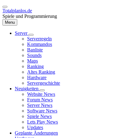
Direkt
zum
Totalplanlos.de
Inhalt
Spiele und Programmierung
Menu
Server
Unternavigation
Serverregeln
Hauptnavigation
von
Kommandos
Server
Banliste
Sounds
Maps
Ranking
Altes Ranking
Hardware
Servergeschichte
Neuigkeiten
Unternavigation
Website News
von
Forum News
Neuigkeiten
Server News
Software News
Spiele News
Lets Play News
Updates
Geplante Änderungen