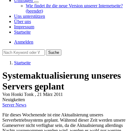
Umfragen
Unternavigation
Wie findet ihr die neue Version unserer Internetseite?
von
(beendet)
Umfragen
Uns unterstützen
Über uns
Impressum
Startseite
Benutzermenü
Anmelden
Suche
Startseite
Pfadnavigation
Systemaktualisierung unseres
Servers geplant
Von
Honki Tonk
, 21 März 2011
Neuigkeiten
Server News
Für dieses Wochenende ist eine Aktualisierung unseres
Serverbetriebssystems geplant. Während dieser Zeit werden unsere
Gameserver nicht verfügbar sein, da die Aktualisierung allerdings
Nachts vorgenommen werden wird, werden es wohl nur wenige