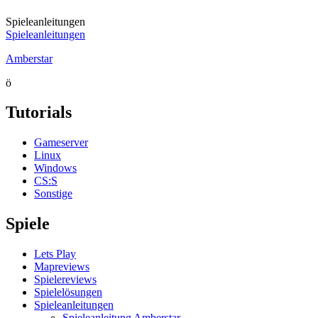
Spieleanleitungen
Spieleanleitungen
Amberstar
ö
Tutorials
Gameserver
Linux
Windows
CS:S
Sonstige
Spiele
Lets Play
Mapreviews
Spielereviews
Spielelösungen
Spieleanleitungen
Spieleanleitung Amberstar