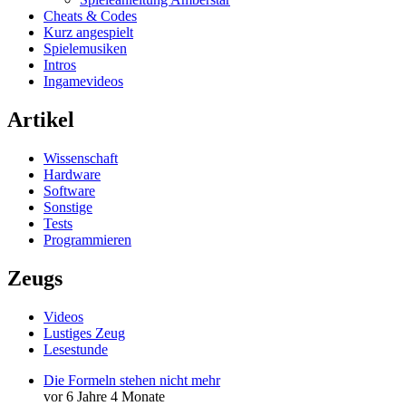
Cheats & Codes
Kurz angespielt
Spielemusiken
Intros
Ingamevideos
Artikel
Wissenschaft
Hardware
Software
Sonstige
Tests
Programmieren
Zeugs
Videos
Lustiges Zeug
Lesestunde
Die Formeln stehen nicht mehr
vor 6 Jahre 4 Monate