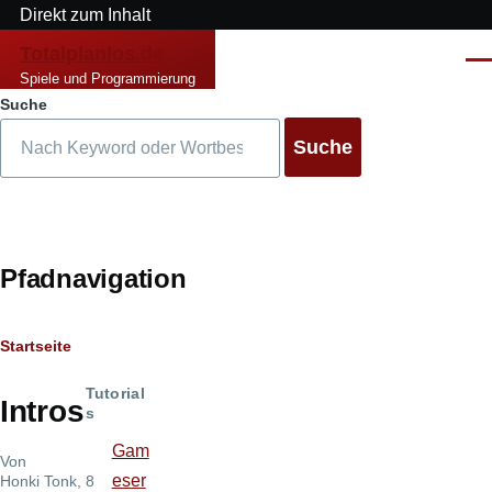
Direkt zum Inhalt
Totalplanlos.de
Men
Spiele und Programmierung
Suche
Pfadnavigation
Startseite
Tutorial
Intros
s
Gam
Von
eser
Honki Tonk
, 8