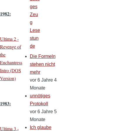
ges
1982:
Zeu
g
Lese
stun
Ultima 2 -
de
Revenge of
the
Die Formeln
Enchantress
stehen nicht
Intro (DOS
mehr
Version)
vor 6 Jahre 4
Monate
unnötiges
1983:
Protokoll
vor 6 Jahre 5
Monate
Ich glaube
Ultima 3 -