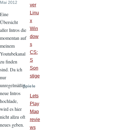
Mai 2012
ver
Linu
Eine
x
Übersicht
Win
aller Intros die
dow
momentan auf
s
meinem
CS:
Youtubekanal
S
zu finden
Son
sind. Da ich
stige
nur
unregelmäßig
Spiele
neue Intros
Lets
hochlade,
Play
wird es hier
Map
nicht allzu oft
revie
neues geben.
ws