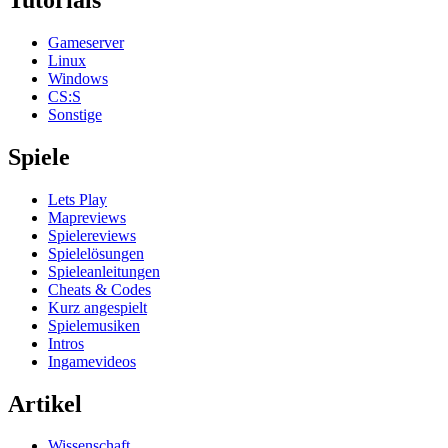
Gameserver
Linux
Windows
CS:S
Sonstige
Spiele
Lets Play
Mapreviews
Spielereviews
Spielelösungen
Spieleanleitungen
Cheats & Codes
Kurz angespielt
Spielemusiken
Intros
Ingamevideos
Artikel
Wissenschaft