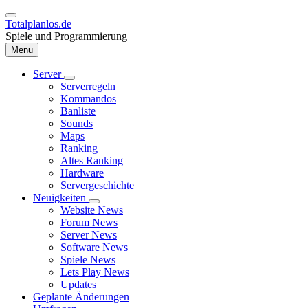
Direkt
zum
Totalplanlos.de
Inhalt
Spiele und Programmierung
Menu
Server
Unternavigation
Serverregeln
Hauptnavigation
von
Kommandos
Server
Banliste
Sounds
Maps
Ranking
Altes Ranking
Hardware
Servergeschichte
Neuigkeiten
Unternavigation
Website News
von
Forum News
Neuigkeiten
Server News
Software News
Spiele News
Lets Play News
Updates
Geplante Änderungen