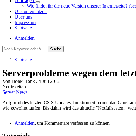
Umfragen
Unternavigation
Wie findet ihr die neue Version unserer Internetseite? (be
von
Uns unterstützen
Umfragen
Über uns
Impressum
Startseite
Benutzermenü
Anmelden
Suche
Startseite
Pfadnavigation
Serverprobleme wegen dem letz
Von
Honki Tonk
, 4 Juli 2012
Neuigkeiten
Server News
Aufgrund des letzten CS:S Updates, funktioniert momentan GunGame nic
wie gewohnt laufen. Bis dahin wird das aktuelle "Notfallsystem" weit
Anmelden
, um Kommentare verfassen zu können
Tutorials