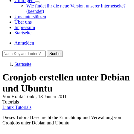
Umfragen
Unternavigation
Wie findet ihr die neue Version unserer Internetseite?
von
(beendet)
Umfragen
Uns unterstützen
Über uns
Impressum
Startseite
Benutzermenü
Anmelden
Suche
Startseite
Pfadnavigation
Cronjob erstellen unter Debian
und Ubuntu
Von
Honki Tonk
, 18 Januar 2011
Tutorials
Linux Tutorials
Dieses Tutorial beschreibt die Einrichtung und Verwaltung von
Cronjobs unter Debian und Ubuntu.