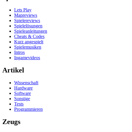
Lets Play
Mapreviews
Spielereviews
Spielelösungen
Spieleanleitungen
Cheats & Codes
Kurz angespielt
Spielemusiken
Intros
Ingamevideos
Artikel
Wissenschaft
Hardware
Software
Sonstige
Tests
Programmieren
Zeugs