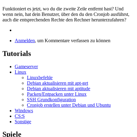
Antwort
auf
Funktioniert es jetzt, wo du die zweite Zeile entfernt hast? Und
ausversehen
wenn nein, hat dein Benutzer, über den du den Cronjob ausführst,
2xPATH
auch die entsprechenden Rechte den Rechner herunterzufahren?
in
der
2.
von
Anmelden
, um Kommentare verfassen zu können
jotbes
Tutorials
Gameserver
Linux
Linuxbefehle
Debian aktualisieren mit apt-get
Debian aktualisieren mit aptitude
Packen/Entpacken unter Linux
SSH Grundkonfiguration
Cronjob erstellen unter Debian und Ubuntu
Windows
CS:S
Sonstige
Spiele