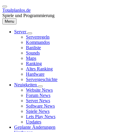
Direkt
zum
Totalplanlos.de
Inhalt
Spiele und Programmierung
Menu
Server
Unternavigation
Serverregeln
Hauptnavigation
von
Kommandos
Server
Banliste
Sounds
Maps
Ranking
Altes Ranking
Hardware
Servergeschichte
Neuigkeiten
Unternavigation
Website News
von
Forum News
Neuigkeiten
Server News
Software News
Spiele News
Lets Play News
Updates
Geplante Änderungen