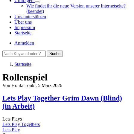
Umfragen
Unternavigation
Wie findet ihr die neue Version unserer Internetseite?
von
(beendet)
Umfragen
Uns unterstützen
Über uns
Impressum
Startseite
Benutzermenü
Anmelden
Suche
Startseite
Pfadnavigation
Rollenspiel
Von
Honki Tonk
, 5 März 2026
Lets Play Together Grim Dawn (Blind)
(in Arbeit)
Lets Plays
Lets Play Togethers
Lets Play