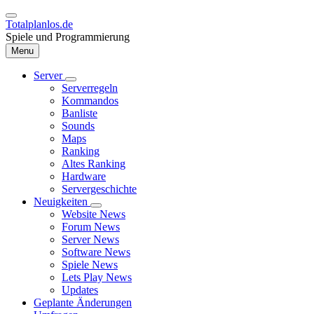
Direkt
zum
Totalplanlos.de
Inhalt
Spiele und Programmierung
Menu
Server
Unternavigation
Serverregeln
Hauptnavigation
von
Kommandos
Server
Banliste
Sounds
Maps
Ranking
Altes Ranking
Hardware
Servergeschichte
Neuigkeiten
Unternavigation
Website News
von
Forum News
Neuigkeiten
Server News
Software News
Spiele News
Lets Play News
Updates
Geplante Änderungen