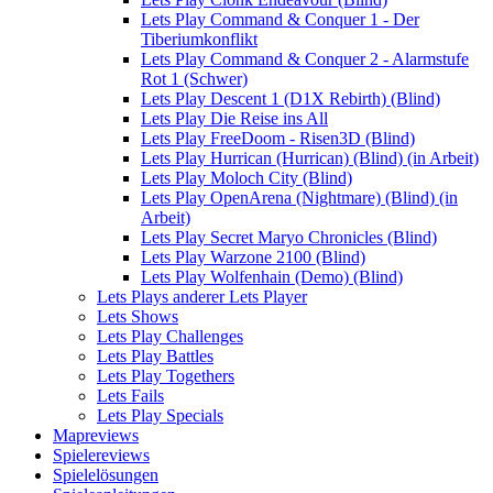
Lets Play Command & Conquer 1 - Der
Tiberiumkonflikt
Lets Play Command & Conquer 2 - Alarmstufe
Rot 1 (Schwer)
Lets Play Descent 1 (D1X Rebirth) (Blind)
Lets Play Die Reise ins All
Lets Play FreeDoom - Risen3D (Blind)
Lets Play Hurrican (Hurrican) (Blind) (in Arbeit)
Lets Play Moloch City (Blind)
Lets Play OpenArena (Nightmare) (Blind) (in
Arbeit)
Lets Play Secret Maryo Chronicles (Blind)
Lets Play Warzone 2100 (Blind)
Lets Play Wolfenhain (Demo) (Blind)
Lets Plays anderer Lets Player
Lets Shows
Lets Play Challenges
Lets Play Battles
Lets Play Togethers
Lets Fails
Lets Play Specials
Mapreviews
Spielereviews
Spielelösungen