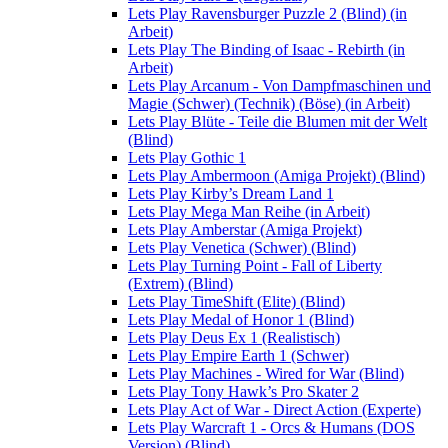
Lets Play Ravensburger Puzzle 2 (Blind) (in
Arbeit)
Lets Play The Binding of Isaac - Rebirth (in
Arbeit)
Lets Play Arcanum - Von Dampfmaschinen und
Magie (Schwer) (Technik) (Böse) (in Arbeit)
Lets Play Blüte - Teile die Blumen mit der Welt
(Blind)
Lets Play Gothic 1
Lets Play Ambermoon (Amiga Projekt) (Blind)
Lets Play Kirby’s Dream Land 1
Lets Play Mega Man Reihe (in Arbeit)
Lets Play Amberstar (Amiga Projekt)
Lets Play Venetica (Schwer) (Blind)
Lets Play Turning Point - Fall of Liberty
(Extrem) (Blind)
Lets Play TimeShift (Elite) (Blind)
Lets Play Medal of Honor 1 (Blind)
Lets Play Deus Ex 1 (Realistisch)
Lets Play Empire Earth 1 (Schwer)
Lets Play Machines - Wired for War (Blind)
Lets Play Tony Hawk’s Pro Skater 2
Lets Play Act of War - Direct Action (Experte)
Lets Play Warcraft 1 - Orcs & Humans (DOS
Version) (Blind)