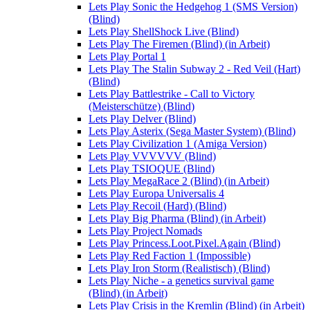
Lets Play Sonic the Hedgehog 1 (SMS Version)
(Blind)
Lets Play ShellShock Live (Blind)
Lets Play The Firemen (Blind) (in Arbeit)
Lets Play Portal 1
Lets Play The Stalin Subway 2 - Red Veil (Hart)
(Blind)
Lets Play Battlestrike - Call to Victory
(Meisterschütze) (Blind)
Lets Play Delver (Blind)
Lets Play Asterix (Sega Master System) (Blind)
Lets Play Civilization 1 (Amiga Version)
Lets Play VVVVVV (Blind)
Lets Play TSIOQUE (Blind)
Lets Play MegaRace 2 (Blind) (in Arbeit)
Lets Play Europa Universalis 4
Lets Play Recoil (Hard) (Blind)
Lets Play Big Pharma (Blind) (in Arbeit)
Lets Play Project Nomads
Lets Play Princess.Loot.Pixel.Again (Blind)
Lets Play Red Faction 1 (Impossible)
Lets Play Iron Storm (Realistisch) (Blind)
Lets Play Niche - a genetics survival game
(Blind) (in Arbeit)
Lets Play Crisis in the Kremlin (Blind) (in Arbeit)