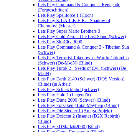
Lets Play Command & Conquer - Renegade
(Fortgeschritten)
Lets Play Spellforce 1 (Hoch)
Lets Play S.T.A.L.K.E.R. - Shadow of
Chernobyl (Meister)
Lets Play Super Mario Brothers 3
Lets Play Cold Zero - The Last Stand (Schwer)
Lets Play SimCity 3000
Lets Play Command & Conquer 3 - Tiberian Sun
(Schwer)
Lets Play Terrorist Takedown - War In Colombia
(Schwer) (De-M-oN) (Blind)
Lets Play Turok 2 - Seeds of Evil (Schwer) (De-
M-oN)
Lets Play Earth 2140 (Schwer) (DOS Version)
(Blind) (in Arbeit)
Lets Play Schleichfahrt (Schwer)
Lets Play Halo 1 (Legendär)
Lets Play Dune 2000 (Schwer) (Blind)
Lets Play Forsaken (Total Mayhem) (Blind)
Lets Play Die Siedler 1 (Amiga Projekt)
Lets Play Descent 2 (Insane) (D2X Rebirth)
(Blind)
Lets Play 3DMark®2000 (Blind)
Lets Play Clonk Endeavour (Blind)