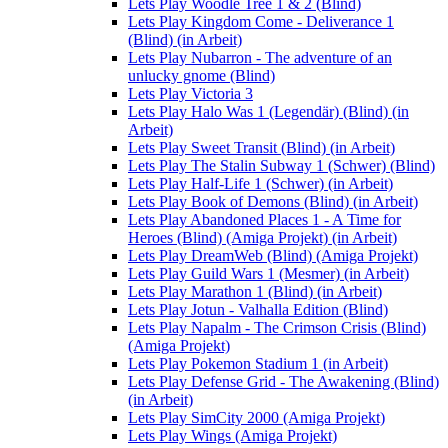
Lets Play Woodle Tree 1 & 2 (Blind)
Lets Play Kingdom Come - Deliverance 1
(Blind) (in Arbeit)
Lets Play Nubarron - The adventure of an
unlucky gnome (Blind)
Lets Play Victoria 3
Lets Play Halo Was 1 (Legendär) (Blind) (in
Arbeit)
Lets Play Sweet Transit (Blind) (in Arbeit)
Lets Play The Stalin Subway 1 (Schwer) (Blind)
Lets Play Half-Life 1 (Schwer) (in Arbeit)
Lets Play Book of Demons (Blind) (in Arbeit)
Lets Play Abandoned Places 1 - A Time for
Heroes (Blind) (Amiga Projekt) (in Arbeit)
Lets Play DreamWeb (Blind) (Amiga Projekt)
Lets Play Guild Wars 1 (Mesmer) (in Arbeit)
Lets Play Marathon 1 (Blind) (in Arbeit)
Lets Play Jotun - Valhalla Edition (Blind)
Lets Play Napalm - The Crimson Crisis (Blind)
(Amiga Projekt)
Lets Play Pokemon Stadium 1 (in Arbeit)
Lets Play Defense Grid - The Awakening (Blind)
(in Arbeit)
Lets Play SimCity 2000 (Amiga Projekt)
Lets Play Wings (Amiga Projekt)