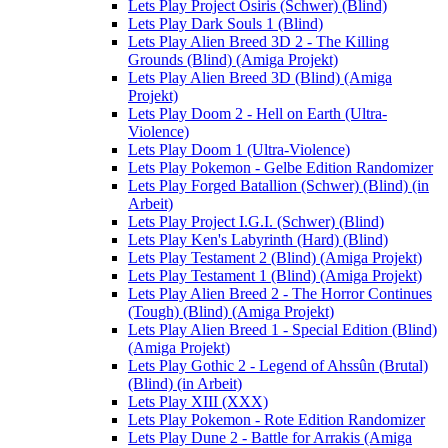
Lets Play Project Osiris (Schwer) (Blind)
Lets Play Dark Souls 1 (Blind)
Lets Play Alien Breed 3D 2 - The Killing
Grounds (Blind) (Amiga Projekt)
Lets Play Alien Breed 3D (Blind) (Amiga
Projekt)
Lets Play Doom 2 - Hell on Earth (Ultra-
Violence)
Lets Play Doom 1 (Ultra-Violence)
Lets Play Pokemon - Gelbe Edition Randomizer
Lets Play Forged Batallion (Schwer) (Blind) (in
Arbeit)
Lets Play Project I.G.I. (Schwer) (Blind)
Lets Play Ken's Labyrinth (Hard) (Blind)
Lets Play Testament 2 (Blind) (Amiga Projekt)
Lets Play Testament 1 (Blind) (Amiga Projekt)
Lets Play Alien Breed 2 - The Horror Continues
(Tough) (Blind) (Amiga Projekt)
Lets Play Alien Breed 1 - Special Edition (Blind)
(Amiga Projekt)
Lets Play Gothic 2 - Legend of Ahssûn (Brutal)
(Blind) (in Arbeit)
Lets Play XIII (XXX)
Lets Play Pokemon - Rote Edition Randomizer
Lets Play Dune 2 - Battle for Arrakis (Amiga