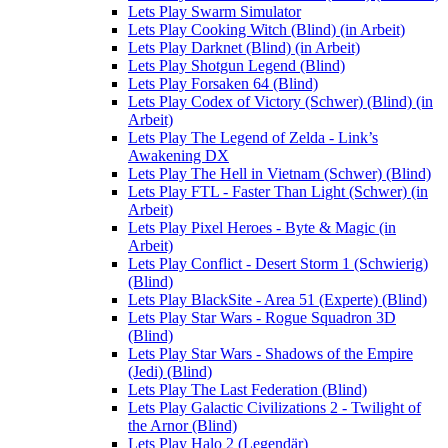
Lets Play Swarm Simulator
Lets Play Cooking Witch (Blind) (in Arbeit)
Lets Play Darknet (Blind) (in Arbeit)
Lets Play Shotgun Legend (Blind)
Lets Play Forsaken 64 (Blind)
Lets Play Codex of Victory (Schwer) (Blind) (in
Arbeit)
Lets Play The Legend of Zelda - Link’s
Awakening DX
Lets Play The Hell in Vietnam (Schwer) (Blind)
Lets Play FTL - Faster Than Light (Schwer) (in
Arbeit)
Lets Play Pixel Heroes - Byte & Magic (in
Arbeit)
Lets Play Conflict - Desert Storm 1 (Schwierig)
(Blind)
Lets Play BlackSite - Area 51 (Experte) (Blind)
Lets Play Star Wars - Rogue Squadron 3D
(Blind)
Lets Play Star Wars - Shadows of the Empire
(Jedi) (Blind)
Lets Play The Last Federation (Blind)
Lets Play Galactic Civilizations 2 - Twilight of
the Arnor (Blind)
Lets Play Halo 2 (Legendär)