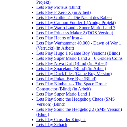
Projekt)
Lets Play Proteus (Blind)
Lets Play F-Zero X (in Arbeit)
Lets Play Gothic 2 - Die Nacht des Raben
Lets Play Cannon Fodder 1 (Amiga Projekt)
Lets Play Wario Land - Super Mario Land 3
Lets Play Princess Maker 2 (DOS Version)
Lets Play Hearts of Iron 4
Lets Play Warhammer 40.000 - Dawn of War 1
(Verrückt) (in Arbeit)
Lets Play Hugo 1 (Game Boy Version) (Blind)
Lets Play Super Mario Land 2 - 6 Golden Coins
Lets Play Nova Drift (Blind) (in Arbeit)
Lets Play Spaceland (Blind) (in Arbeit)
Lets Play DuckTales (Game Boy Version)
Lets Play Pukan Bye Bye (Blind)
Lets Play Nimbatus - The Space Drone
Constructor (Blind) (in Arbeit)
Lets Play Super Mario Land 1
Lets Play Sonic the Hedgehog Chaos (SMS
Version) (Blind)
Lets Play Sonic the Hedgehog 2 (SMS Version)
(Blind)
Lets Play Crusader Kings 2
Lets Play Schach