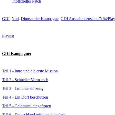
Inoffizieller Patch
GDI
,
Nod
,
Dinosaurier Kampagne
,
GDI Ausnahmezustand/N64/Plays
Playlist
GDI Kampagne:
Teil 1 -
Intro und die erste Mission
Teil 2 -
Schneller Vormarsch
Teil 3 -
Luftunterstützung
Teil 4 -
Ein Dorf beschützen
Teil 5 -
Geldmittel eingefroren
Teil 6 - Deutschland erfolgreich befreit