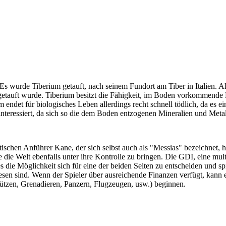
s wurde Tiberium getauft, nach seinem Fundort am Tiber in Italien. Al
, getauft wurde. Tiberium besitzt die Fähigkeit, im Boden vorkommen
m endet für biologisches Leben allerdings recht schnell tödlich, da es 
eressiert, da sich so die dem Boden entzogenen Mineralien und Metall
schen Anführer Kane, der sich selbst auch als "Messias" bezeichnet, h
die Welt ebenfalls unter ihre Kontrolle zu bringen. Die GDI, eine mult
es die Möglichkeit sich für eine der beiden Seiten zu entscheiden und
sen sind. Wenn der Spieler über ausreichende Finanzen verfügt, kann
hützen, Grenadieren, Panzern, Flugzeugen, usw.) beginnen.