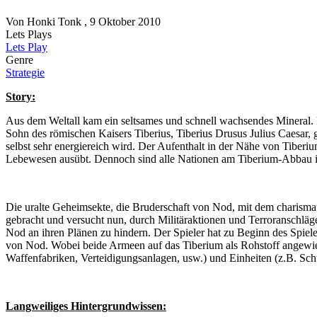
Von
Honki Tonk
, 9 Oktober 2010
Lets Plays
Lets Play
Genre
Strategie
Story:
Aus dem Weltall kam ein seltsames und schnell wachsendes Mineral. E
Sohn des römischen Kaisers Tiberius, Tiberius Drusus Julius Caesar
selbst sehr energiereich wird. Der Aufenthalt in der Nähe von Tiberiu
Lebewesen ausübt. Dennoch sind alle Nationen am Tiberium-Abbau int
Die uralte Geheimsekte, die Bruderschaft von Nod, mit dem charismati
gebracht und versucht nun, durch Militäraktionen und Terroranschläge 
Nod an ihren Plänen zu hindern. Der Spieler hat zu Beginn des Spiel
von Nod. Wobei beide Armeen auf das Tiberium als Rohstoff angewie
Waffenfabriken, Verteidigungsanlagen, usw.) und Einheiten (z.B. Sc
Langweiliges Hintergrundwissen: