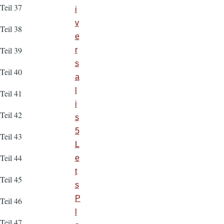
Teil 37
i
v
Teil 38
e
Teil 39
r
s
Teil 40
a
l
Teil 41
i
Teil 42
s
5
Teil 43
L
Teil 44
e
t
Teil 45
s
P
Teil 46
l
Teil 47