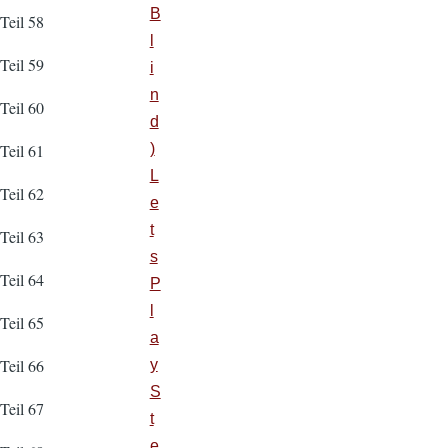
B
Teil 58
l
Teil 59
i
n
Teil 60
d
)
Teil 61
L
Teil 62
e
t
Teil 63
s
Teil 64
P
l
Teil 65
a
Teil 66
y
S
Teil 67
t
e