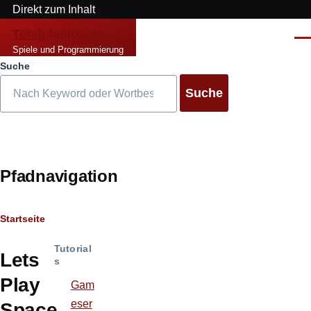
Direkt zum Inhalt
Totalplanlos.de
Men
Spiele und Programmierung
Suche
Pfadnavigation
Startseite
Tutorial
Lets
s
Play
Gam
eser
Space