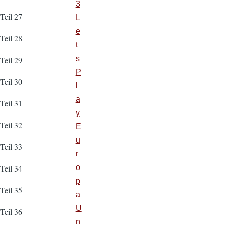
3
Teil 27
L
e
Teil 28
t
s
Teil 29
P
Teil 30
l
a
Teil 31
y
Teil 32
E
u
Teil 33
r
o
Teil 34
p
Teil 35
a
U
Teil 36
n