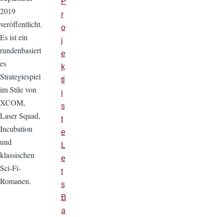
P
2019
r
veröffentlicht.
o
Es ist ein
j
rundenbasiert
e
es
k
Strategiespiel
tl
im Stile von
i
XCOM,
s
Laser Squad,
t
Incubation
e
und
L
klassischen
e
Sci-Fi-
t
Romanen.
s
B
a