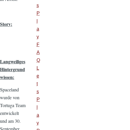
s
P
l
Story:
a
y
F
A
Q
Langweiliges
L
Hintergrund
e
wissen:
t
Spaceland
s
wurde von
P
Tortuga Team
l
entwickelt
a
und am 30.
y
September