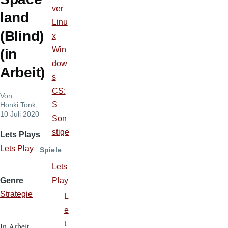
ver
land
Linu
(Blind)
x
Win
(in
dow
Arbeit)
s
CS:
Von
S
Honki Tonk
,
10 Juli 2020
Son
stige
Lets Plays
Lets Play
Spiele
Lets
Play
Genre
Strategie
L
e
t
In Arbeit.