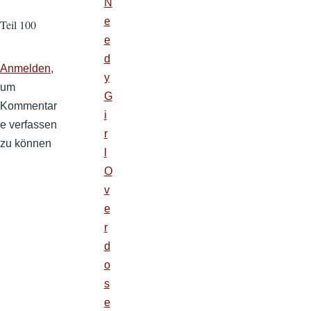
N
e
Teil 100
e
d
Anmelden
,
y
um
G
Kommentar
i
e verfassen
r
zu können
l
O
v
e
r
d
o
s
e