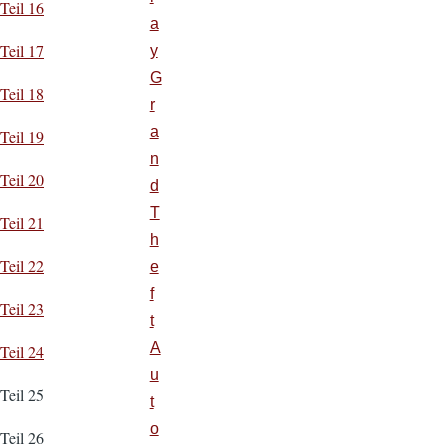
Teil 16
a
Teil 17
y
G
Teil 18
r
a
Teil 19
n
Teil 20
d
T
Teil 21
h
Teil 22
e
f
Teil 23
t
A
Teil 24
u
Teil 25
t
o
Teil 26