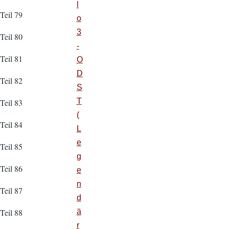
l
Teil 79
o
3
Teil 80
-
Teil 81
O
D
Teil 82
S
T
Teil 83
(
Teil 84
L
e
Teil 85
g
Teil 86
e
n
Teil 87
d
ä
Teil 88
r