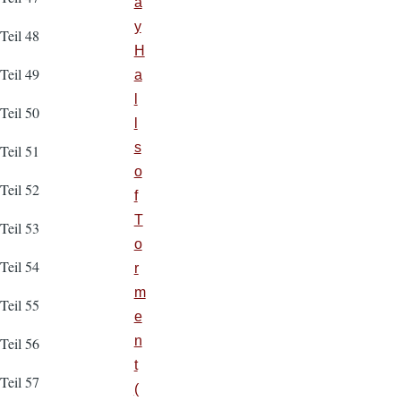
a
y
Teil 48
H
Teil 49
a
l
Teil 50
l
s
Teil 51
o
Teil 52
f
T
Teil 53
o
Teil 54
r
m
Teil 55
e
n
Teil 56
t
Teil 57
(