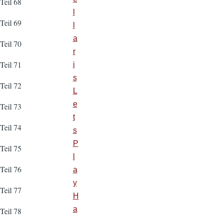
Teil 68
l
Teil 69
l
a
Teil 70
r
Teil 71
i
s
Teil 72
L
e
Teil 73
t
Teil 74
s
P
Teil 75
l
Teil 76
a
y
Teil 77
H
a
Teil 78