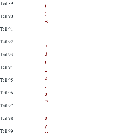
Teil 89
)
(
Teil 90
B
Teil 91
l
i
Teil 92
n
Teil 93
d
)
Teil 94
L
e
Teil 95
t
Teil 96
s
P
Teil 97
l
Teil 98
a
y
Teil 99