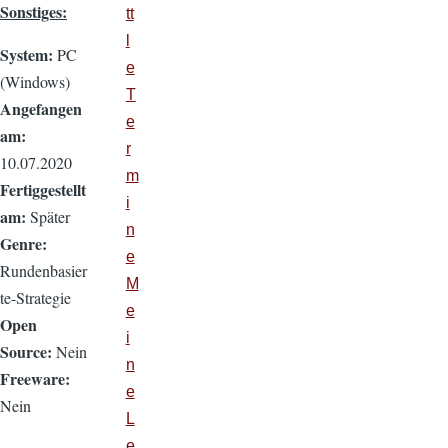
Sonstiges:
tt
l
System:
PC
e
(Windows)
T
Angefangen
e
am:
r
10.07.2020
m
Fertiggestellt
i
am:
Später
n
Genre:
e
Rundenbasier
M
te-Strategie
e
Open
i
Source:
Nein
n
Freeware:
e
Nein
L
e