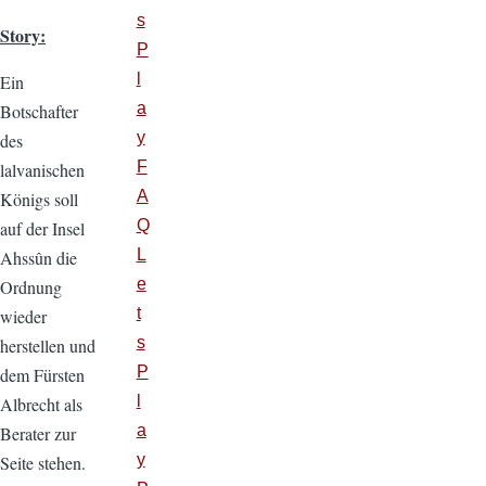
s
Story:
P
l
Ein
a
Botschafter
y
des
F
lalvanischen
A
Königs soll
Q
auf der Insel
L
Ahssûn die
e
Ordnung
t
wieder
s
herstellen und
P
dem Fürsten
l
Albrecht als
a
Berater zur
y
Seite stehen.