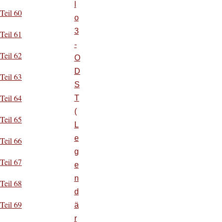
l
Teil 60
o
3
Teil 61
-
Teil 62
O
D
Teil 63
S
Teil 64
T
(
Teil 65
L
e
Teil 66
g
Teil 67
e
n
Teil 68
d
Teil 69
ä
r