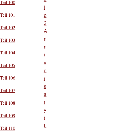
Teil 100
l
Teil 101
o
2
Teil 102
A
n
Teil 103
n
Teil 104
i
v
Teil 105
e
Teil 106
r
s
Teil 107
a
r
Teil 108
y
Teil 109
(
L
Teil 110