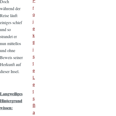
P
Doch
r
während der
o
Reise läuft
j
einiges schief
e
und so
k
strandet er
tl
nun mittellos
i
und ohne
s
Beweis seiner
t
Herkunft auf
e
dieser Insel.
L
e
t
Langweiliges
s
Hintergrund
B
wissen:
a