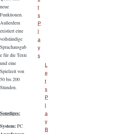
neue
t
Funktionen.
s
Außerdem
P
existiert eine
l
vollständige
a
Sprachausgab
y
e für die Texte
s
und eine
L
Spielzeit von
e
50 bis 200
t
Stunden.
s
P
l
Sonstiges:
a
y
System:
PC
B
Angefangen