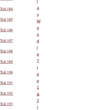
l
a
Teil 184
y
Teil 185
W
o
Teil 186
o
Teil 187
d
l
Teil 188
e
T
Teil 189
r
Teil 190
e
e
Teil 191
1
Teil 192
&
2
Teil 193
(