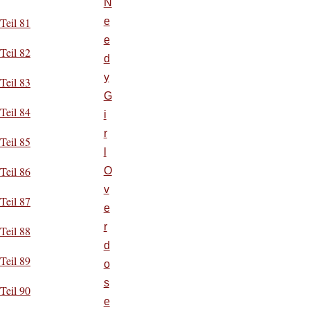
N
e
Teil 81
e
Teil 82
d
y
Teil 83
G
Teil 84
i
r
Teil 85
l
Teil 86
O
v
Teil 87
e
r
Teil 88
d
Teil 89
o
s
Teil 90
e