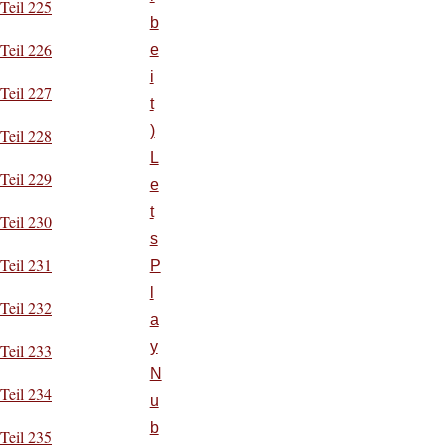
Teil 225
b
Teil 226
e
i
Teil 227
t
)
Teil 228
L
Teil 229
e
t
Teil 230
s
Teil 231
P
l
Teil 232
a
y
Teil 233
N
Teil 234
u
b
Teil 235