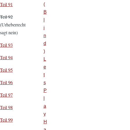
Teil 91
(
B
Teil 92
l
(Urheberrecht
i
sagt nein)
n
d
Teil 93
)
Teil 94
L
e
Teil 95
t
Teil 96
s
P
Teil 97
l
a
Teil 98
y
Teil 99
H
a