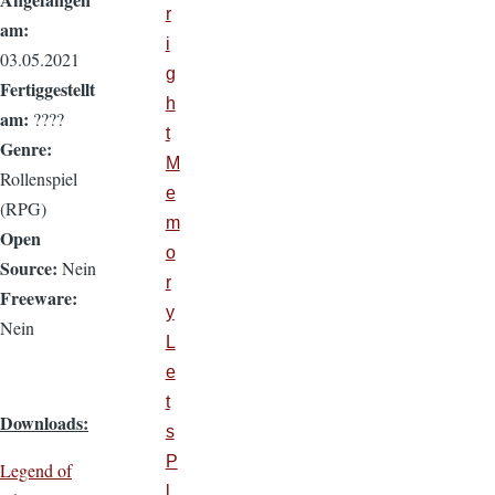
r
am:
i
03.05.2021
g
Fertiggestellt
h
am:
????
t
Genre:
M
Rollenspiel
e
(RPG)
m
Open
o
Source:
Nein
r
Freeware:
y
Nein
L
e
t
Downloads:
s
P
Legend of
l