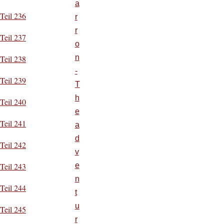
a
Teil 236
r
r
Teil 237
o
n
Teil 238
-
Teil 239
T
h
Teil 240
e
Teil 241
a
d
Teil 242
v
e
Teil 243
n
Teil 244
t
u
Teil 245
r