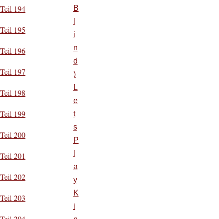
Teil 194
B
l
Teil 195
i
n
Teil 196
d
Teil 197
)
L
Teil 198
e
Teil 199
t
s
Teil 200
P
l
Teil 201
a
Teil 202
y
K
Teil 203
i
Teil 204