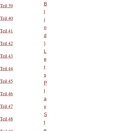
B
Teil 39
l
Teil 40
i
n
Teil 41
d
Teil 42
)
L
Teil 43
e
t
Teil 44
s
Teil 45
P
l
Teil 46
a
Teil 47
y
S
Teil 48
t
e