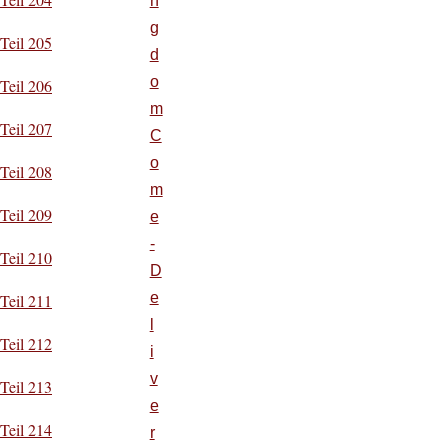
n
g
Teil 205
d
o
Teil 206
m
Teil 207
C
o
Teil 208
m
Teil 209
e
-
Teil 210
D
e
Teil 211
l
Teil 212
i
v
Teil 213
e
Teil 214
r