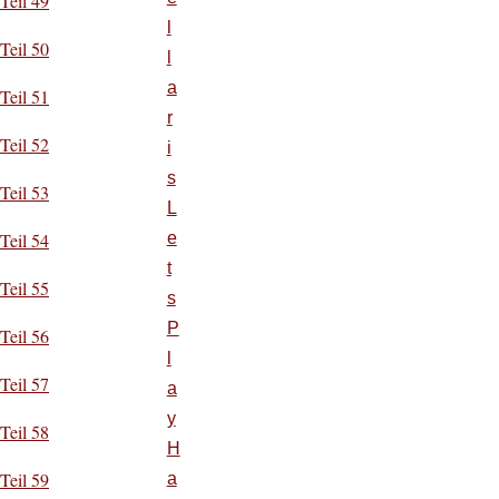
Teil 49
l
Teil 50
l
a
Teil 51
r
Teil 52
i
s
Teil 53
L
e
Teil 54
t
Teil 55
s
P
Teil 56
l
Teil 57
a
y
Teil 58
H
Teil 59
a