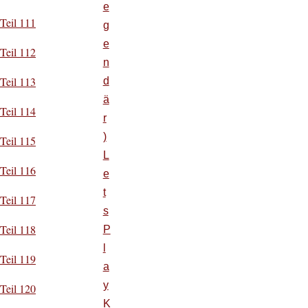
e
Teil 111
g
e
Teil 112
n
Teil 113
d
ä
Teil 114
r
)
Teil 115
L
Teil 116
e
t
Teil 117
s
Teil 118
P
l
Teil 119
a
y
Teil 120
K