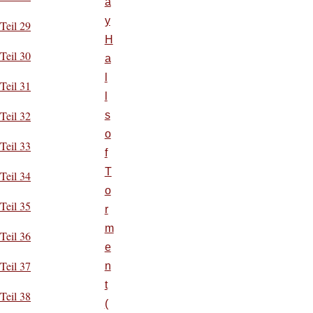
a
y
Teil 29
H
Teil 30
a
l
Teil 31
l
Teil 32
s
o
Teil 33
f
T
Teil 34
o
Teil 35
r
m
Teil 36
e
Teil 37
n
t
Teil 38
(