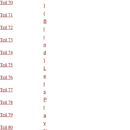
Teil 70
)
(
Teil 71
B
Teil 72
l
i
Teil 73
n
Teil 74
d
)
Teil 75
L
e
Teil 76
t
Teil 77
s
P
Teil 78
l
Teil 79
a
y
Teil 80