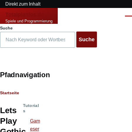
Direkt zum Inhalt
Totalplanlos.de
Men
Spiele und Programmierung
Suche
Pfadnavigation
Startseite
Tutorial
Lets
s
Play
Gam
eser
Gothic