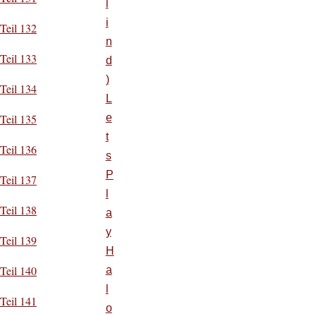
l
i
Teil 132
n
Teil 133
d
)
Teil 134
L
e
Teil 135
t
Teil 136
s
P
Teil 137
l
Teil 138
a
y
Teil 139
H
Teil 140
a
l
Teil 141
o