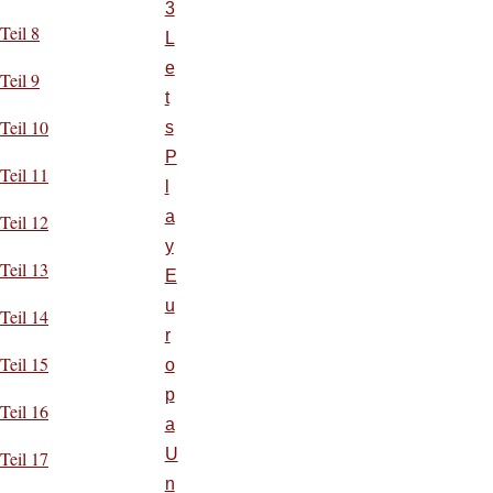
3
Teil 8
L
e
Teil 9
t
Teil 10
s
P
Teil 11
l
a
Teil 12
y
Teil 13
E
u
Teil 14
r
Teil 15
o
p
Teil 16
a
U
Teil 17
n