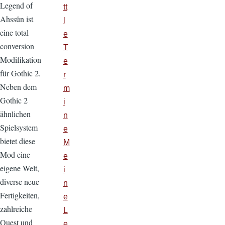
Legend of
tt
Ahssûn ist
l
eine total
e
conversion
T
Modifikation
e
für Gothic 2.
r
Neben dem
m
Gothic 2
i
ähnlichen
n
Spielsystem
e
bietet diese
M
Mod eine
e
eigene Welt,
i
diverse neue
n
Fertigkeiten,
e
zahlreiche
L
Quest und
e