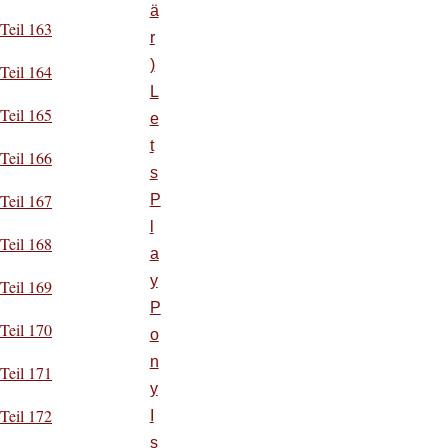
ä
Teil 163
r
)
Teil 164
L
Teil 165
e
t
Teil 166
s
Teil 167
P
l
Teil 168
a
y
Teil 169
P
Teil 170
o
n
Teil 171
y
Teil 172
I
s