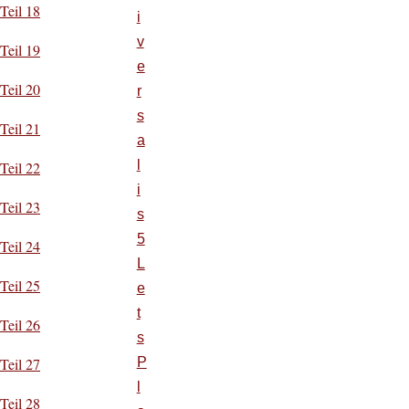
Teil 18
i
v
Teil 19
e
Teil 20
r
s
Teil 21
a
l
Teil 22
i
Teil 23
s
5
Teil 24
L
Teil 25
e
t
Teil 26
s
P
Teil 27
l
Teil 28