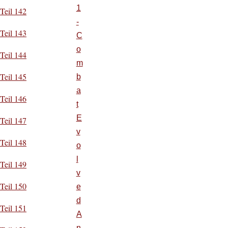
1
Teil 142
-
Teil 143
C
o
Teil 144
m
Teil 145
b
a
Teil 146
t
E
Teil 147
v
Teil 148
o
l
Teil 149
v
Teil 150
e
d
Teil 151
A
n