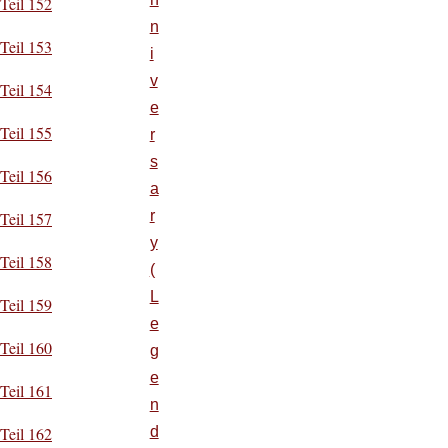
Teil 152
n
Teil 153
i
v
Teil 154
e
Teil 155
r
s
Teil 156
a
r
Teil 157
y
Teil 158
(
L
Teil 159
e
Teil 160
g
e
Teil 161
n
d
Teil 162