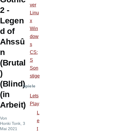
ver
2 -
Linu
Legen
x
Win
d of
dow
Ahssû
s
n
CS:
S
(Brutal
Son
)
stige
(Blind)
Spiele
(in
Lets
Arbeit)
Play
L
Von
e
Honki Tonk
, 3
t
Mai 2021