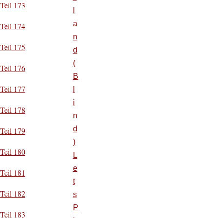
Teil 173
l
a
Teil 174
n
Teil 175
d
(
Teil 176
B
Teil 177
l
i
Teil 178
n
d
Teil 179
)
Teil 180
L
e
Teil 181
t
Teil 182
s
P
Teil 183