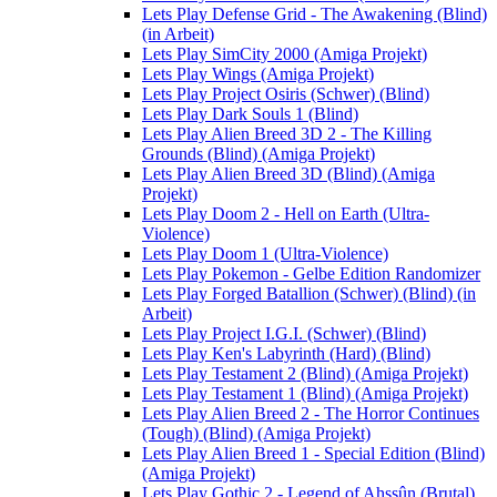
Lets Play Defense Grid - The Awakening (Blind)
(in Arbeit)
Lets Play SimCity 2000 (Amiga Projekt)
Lets Play Wings (Amiga Projekt)
Lets Play Project Osiris (Schwer) (Blind)
Lets Play Dark Souls 1 (Blind)
Lets Play Alien Breed 3D 2 - The Killing
Grounds (Blind) (Amiga Projekt)
Lets Play Alien Breed 3D (Blind) (Amiga
Projekt)
Lets Play Doom 2 - Hell on Earth (Ultra-
Violence)
Lets Play Doom 1 (Ultra-Violence)
Lets Play Pokemon - Gelbe Edition Randomizer
Lets Play Forged Batallion (Schwer) (Blind) (in
Arbeit)
Lets Play Project I.G.I. (Schwer) (Blind)
Lets Play Ken's Labyrinth (Hard) (Blind)
Lets Play Testament 2 (Blind) (Amiga Projekt)
Lets Play Testament 1 (Blind) (Amiga Projekt)
Lets Play Alien Breed 2 - The Horror Continues
(Tough) (Blind) (Amiga Projekt)
Lets Play Alien Breed 1 - Special Edition (Blind)
(Amiga Projekt)
Lets Play Gothic 2 - Legend of Ahssûn (Brutal)