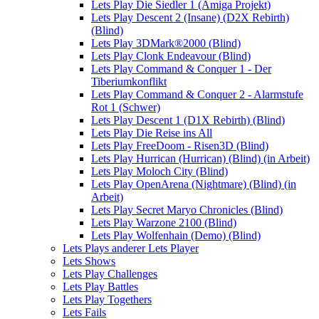
Lets Play Die Siedler 1 (Amiga Projekt)
Lets Play Descent 2 (Insane) (D2X Rebirth)
(Blind)
Lets Play 3DMark®2000 (Blind)
Lets Play Clonk Endeavour (Blind)
Lets Play Command & Conquer 1 - Der
Tiberiumkonflikt
Lets Play Command & Conquer 2 - Alarmstufe
Rot 1 (Schwer)
Lets Play Descent 1 (D1X Rebirth) (Blind)
Lets Play Die Reise ins All
Lets Play FreeDoom - Risen3D (Blind)
Lets Play Hurrican (Hurrican) (Blind) (in Arbeit)
Lets Play Moloch City (Blind)
Lets Play OpenArena (Nightmare) (Blind) (in
Arbeit)
Lets Play Secret Maryo Chronicles (Blind)
Lets Play Warzone 2100 (Blind)
Lets Play Wolfenhain (Demo) (Blind)
Lets Plays anderer Lets Player
Lets Shows
Lets Play Challenges
Lets Play Battles
Lets Play Togethers
Lets Fails