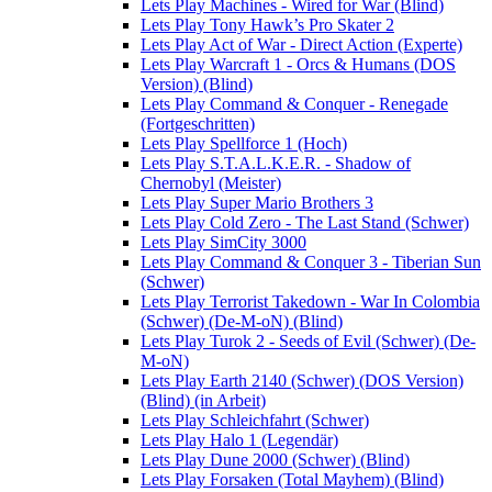
Lets Play Machines - Wired for War (Blind)
Lets Play Tony Hawk’s Pro Skater 2
Lets Play Act of War - Direct Action (Experte)
Lets Play Warcraft 1 - Orcs & Humans (DOS
Version) (Blind)
Lets Play Command & Conquer - Renegade
(Fortgeschritten)
Lets Play Spellforce 1 (Hoch)
Lets Play S.T.A.L.K.E.R. - Shadow of
Chernobyl (Meister)
Lets Play Super Mario Brothers 3
Lets Play Cold Zero - The Last Stand (Schwer)
Lets Play SimCity 3000
Lets Play Command & Conquer 3 - Tiberian Sun
(Schwer)
Lets Play Terrorist Takedown - War In Colombia
(Schwer) (De-M-oN) (Blind)
Lets Play Turok 2 - Seeds of Evil (Schwer) (De-
M-oN)
Lets Play Earth 2140 (Schwer) (DOS Version)
(Blind) (in Arbeit)
Lets Play Schleichfahrt (Schwer)
Lets Play Halo 1 (Legendär)
Lets Play Dune 2000 (Schwer) (Blind)
Lets Play Forsaken (Total Mayhem) (Blind)