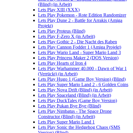
(Blind) (in Arbeit)
Lets Play XIII (XXX)
Lets Play Pokemon - Rote Edition Randomizer
Lets Play Dune 2 - Battle for Arrakis (Amiga
Projekt)
Lets Play Proteus (Blind)
Lets Play F-Zero X (in Arbeit)
Lets Play Gothic 2 - Die Nacht des Raben
Lets Play Cannon Fodder 1 (Amiga Projekt)
Lets Play Wario Land - Super Mario Land 3
Lets Play Princess Maker 2 (DOS Version)
Lets Play Hearts of Iron 4
Lets Play Warhammer 40.000 - Dawn of War 1
(Verrückt) (in Arbeit)
Lets Play Hugo 1 (Game Boy Version) (Blind)
Lets Play Super Mario Land 2 - 6 Golden Coins
Lets Play Nova Drift (Blind) (in Arbeit)
Lets Play Spaceland (Blind) (in Arbeit)
Lets Play DuckTales (Game Boy Version)
Lets Play Pukan Bye Bye (Blind)
Lets Play Nimbatus - The Space Drone
Constructor (Blind) (in Arbeit)
Lets Play Super Mario Land 1
Lets Play Sonic the Hedgehog Chaos (SMS
Version) (Blind)