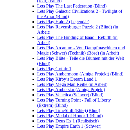
(Jedi) (Blind)
Lets Play The Last Federation (Blind)
Lets Play Galactic Civilizations 2 - Twilight of
the Arnor (Blind)
Lets Play Halo 2 (Legendär)
Lets Play Ravensburger Puzzle 2 (Blind) (in
Arbeit)
Lets Play The Binding of Isaac - Rebirth (in
Arbeit)
Lets Play Arcanum - Von Dampfmaschinen und
Magie (Schwer) (Technik) (Böse) (in Arbeit)
Lets Play Blüte - Teile die Blumen mit der Welt
(Blind)
Lets Play Gothic 1
Lets Play Ambermoon (Amiga Projekt) (Blind)
Lets Play Kirby’s Dream Land 1
Lets Play Mega Man Reihe (in Arbeit)
Lets Play Amberstar (Amiga Projekt)
Lets Play Venetica (Schwer) (Blind)
Lets Play Turning Point - Fall of Liberty
(Extrem) (Blind)
Lets Play TimeShift (Elite) (Blind)
Lets Play Medal of Honor 1 (Blind)
Lets Play Deus Ex 1 (Realistisch)
Lets Play Empire Earth 1 (Schwer)