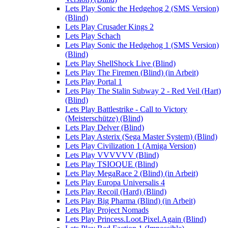
Lets Play Sonic the Hedgehog 2 (SMS Version)
(Blind)
Lets Play Crusader Kings 2
Lets Play Schach
Lets Play Sonic the Hedgehog 1 (SMS Version)
(Blind)
Lets Play ShellShock Live (Blind)
Lets Play The Firemen (Blind) (in Arbeit)
Lets Play Portal 1
Lets Play The Stalin Subway 2 - Red Veil (Hart)
(Blind)
Lets Play Battlestrike - Call to Victory
(Meisterschütze) (Blind)
Lets Play Delver (Blind)
Lets Play Asterix (Sega Master System) (Blind)
Lets Play Civilization 1 (Amiga Version)
Lets Play VVVVVV (Blind)
Lets Play TSIOQUE (Blind)
Lets Play MegaRace 2 (Blind) (in Arbeit)
Lets Play Europa Universalis 4
Lets Play Recoil (Hard) (Blind)
Lets Play Big Pharma (Blind) (in Arbeit)
Lets Play Project Nomads
Lets Play Princess.Loot.Pixel.Again (Blind)