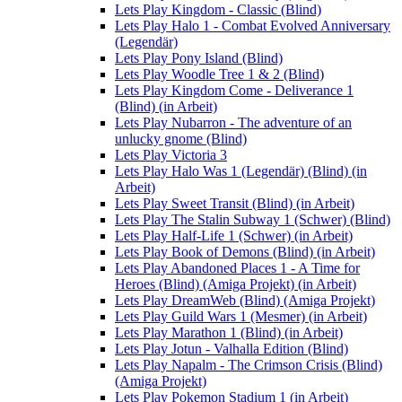
Lets Play Kingdom - Classic (Blind)
Lets Play Halo 1 - Combat Evolved Anniversary
(Legendär)
Lets Play Pony Island (Blind)
Lets Play Woodle Tree 1 & 2 (Blind)
Lets Play Kingdom Come - Deliverance 1
(Blind) (in Arbeit)
Lets Play Nubarron - The adventure of an
unlucky gnome (Blind)
Lets Play Victoria 3
Lets Play Halo Was 1 (Legendär) (Blind) (in
Arbeit)
Lets Play Sweet Transit (Blind) (in Arbeit)
Lets Play The Stalin Subway 1 (Schwer) (Blind)
Lets Play Half-Life 1 (Schwer) (in Arbeit)
Lets Play Book of Demons (Blind) (in Arbeit)
Lets Play Abandoned Places 1 - A Time for
Heroes (Blind) (Amiga Projekt) (in Arbeit)
Lets Play DreamWeb (Blind) (Amiga Projekt)
Lets Play Guild Wars 1 (Mesmer) (in Arbeit)
Lets Play Marathon 1 (Blind) (in Arbeit)
Lets Play Jotun - Valhalla Edition (Blind)
Lets Play Napalm - The Crimson Crisis (Blind)
(Amiga Projekt)
Lets Play Pokemon Stadium 1 (in Arbeit)