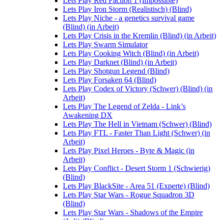
Lets Play Red Faction 1 (Impossible)
Lets Play Iron Storm (Realistisch) (Blind)
Lets Play Niche - a genetics survival game
(Blind) (in Arbeit)
Lets Play Crisis in the Kremlin (Blind) (in Arbeit)
Lets Play Swarm Simulator
Lets Play Cooking Witch (Blind) (in Arbeit)
Lets Play Darknet (Blind) (in Arbeit)
Lets Play Shotgun Legend (Blind)
Lets Play Forsaken 64 (Blind)
Lets Play Codex of Victory (Schwer) (Blind) (in
Arbeit)
Lets Play The Legend of Zelda - Link’s
Awakening DX
Lets Play The Hell in Vietnam (Schwer) (Blind)
Lets Play FTL - Faster Than Light (Schwer) (in
Arbeit)
Lets Play Pixel Heroes - Byte & Magic (in
Arbeit)
Lets Play Conflict - Desert Storm 1 (Schwierig)
(Blind)
Lets Play BlackSite - Area 51 (Experte) (Blind)
Lets Play Star Wars - Rogue Squadron 3D
(Blind)
Lets Play Star Wars - Shadows of the Empire