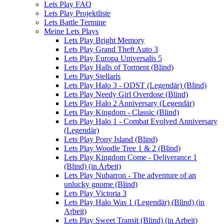
Lets Play FAQ
Lets Play Projektliste
Lets Battle Termine
Meine Lets Plays
Lets Play Bright Memory
Lets Play Grand Theft Auto 3
Lets Play Europa Universalis 5
Lets Play Halls of Torment (Blind)
Lets Play Stellaris
Lets Play Halo 3 - ODST (Legendär) (Blind)
Lets Play Needy Girl Overdose (Blind)
Lets Play Halo 2 Anniversary (Legendär)
Lets Play Kingdom - Classic (Blind)
Lets Play Halo 1 - Combat Evolved Anniversary
(Legendär)
Lets Play Pony Island (Blind)
Lets Play Woodle Tree 1 & 2 (Blind)
Lets Play Kingdom Come - Deliverance 1
(Blind) (in Arbeit)
Lets Play Nubarron - The adventure of an
unlucky gnome (Blind)
Lets Play Victoria 3
Lets Play Halo Was 1 (Legendär) (Blind) (in
Arbeit)
Lets Play Sweet Transit (Blind) (in Arbeit)