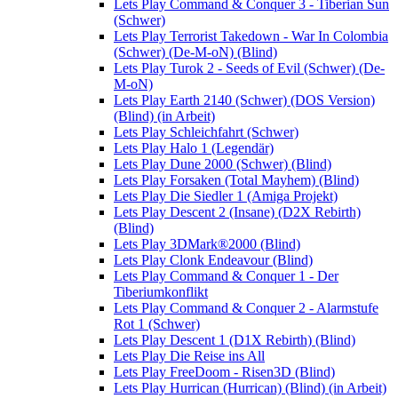
Lets Play Command & Conquer 3 - Tiberian Sun
(Schwer)
Lets Play Terrorist Takedown - War In Colombia
(Schwer) (De-M-oN) (Blind)
Lets Play Turok 2 - Seeds of Evil (Schwer) (De-
M-oN)
Lets Play Earth 2140 (Schwer) (DOS Version)
(Blind) (in Arbeit)
Lets Play Schleichfahrt (Schwer)
Lets Play Halo 1 (Legendär)
Lets Play Dune 2000 (Schwer) (Blind)
Lets Play Forsaken (Total Mayhem) (Blind)
Lets Play Die Siedler 1 (Amiga Projekt)
Lets Play Descent 2 (Insane) (D2X Rebirth)
(Blind)
Lets Play 3DMark®2000 (Blind)
Lets Play Clonk Endeavour (Blind)
Lets Play Command & Conquer 1 - Der
Tiberiumkonflikt
Lets Play Command & Conquer 2 - Alarmstufe
Rot 1 (Schwer)
Lets Play Descent 1 (D1X Rebirth) (Blind)
Lets Play Die Reise ins All
Lets Play FreeDoom - Risen3D (Blind)
Lets Play Hurrican (Hurrican) (Blind) (in Arbeit)