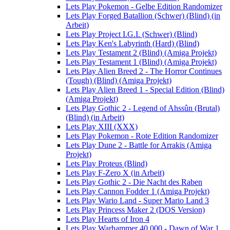
Lets Play Pokemon - Gelbe Edition Randomizer
Lets Play Forged Batallion (Schwer) (Blind) (in
Arbeit)
Lets Play Project I.G.I. (Schwer) (Blind)
Lets Play Ken's Labyrinth (Hard) (Blind)
Lets Play Testament 2 (Blind) (Amiga Projekt)
Lets Play Testament 1 (Blind) (Amiga Projekt)
Lets Play Alien Breed 2 - The Horror Continues
(Tough) (Blind) (Amiga Projekt)
Lets Play Alien Breed 1 - Special Edition (Blind)
(Amiga Projekt)
Lets Play Gothic 2 - Legend of Ahssûn (Brutal)
(Blind) (in Arbeit)
Lets Play XIII (XXX)
Lets Play Pokemon - Rote Edition Randomizer
Lets Play Dune 2 - Battle for Arrakis (Amiga
Projekt)
Lets Play Proteus (Blind)
Lets Play F-Zero X (in Arbeit)
Lets Play Gothic 2 - Die Nacht des Raben
Lets Play Cannon Fodder 1 (Amiga Projekt)
Lets Play Wario Land - Super Mario Land 3
Lets Play Princess Maker 2 (DOS Version)
Lets Play Hearts of Iron 4
Lets Play Warhammer 40.000 - Dawn of War 1