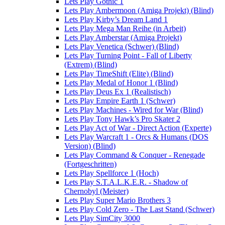
Lets Play Gothic 1
Lets Play Ambermoon (Amiga Projekt) (Blind)
Lets Play Kirby’s Dream Land 1
Lets Play Mega Man Reihe (in Arbeit)
Lets Play Amberstar (Amiga Projekt)
Lets Play Venetica (Schwer) (Blind)
Lets Play Turning Point - Fall of Liberty
(Extrem) (Blind)
Lets Play TimeShift (Elite) (Blind)
Lets Play Medal of Honor 1 (Blind)
Lets Play Deus Ex 1 (Realistisch)
Lets Play Empire Earth 1 (Schwer)
Lets Play Machines - Wired for War (Blind)
Lets Play Tony Hawk’s Pro Skater 2
Lets Play Act of War - Direct Action (Experte)
Lets Play Warcraft 1 - Orcs & Humans (DOS
Version) (Blind)
Lets Play Command & Conquer - Renegade
(Fortgeschritten)
Lets Play Spellforce 1 (Hoch)
Lets Play S.T.A.L.K.E.R. - Shadow of
Chernobyl (Meister)
Lets Play Super Mario Brothers 3
Lets Play Cold Zero - The Last Stand (Schwer)
Lets Play SimCity 3000