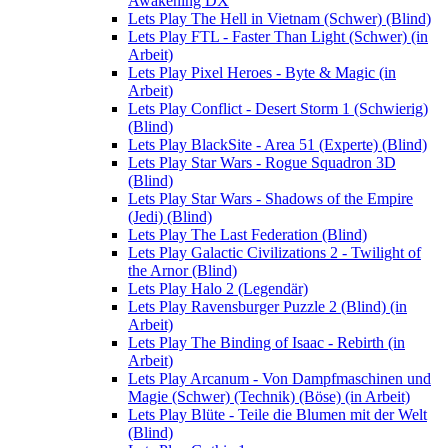
Awakening DX
Lets Play The Hell in Vietnam (Schwer) (Blind)
Lets Play FTL - Faster Than Light (Schwer) (in
Arbeit)
Lets Play Pixel Heroes - Byte & Magic (in
Arbeit)
Lets Play Conflict - Desert Storm 1 (Schwierig)
(Blind)
Lets Play BlackSite - Area 51 (Experte) (Blind)
Lets Play Star Wars - Rogue Squadron 3D
(Blind)
Lets Play Star Wars - Shadows of the Empire
(Jedi) (Blind)
Lets Play The Last Federation (Blind)
Lets Play Galactic Civilizations 2 - Twilight of
the Arnor (Blind)
Lets Play Halo 2 (Legendär)
Lets Play Ravensburger Puzzle 2 (Blind) (in
Arbeit)
Lets Play The Binding of Isaac - Rebirth (in
Arbeit)
Lets Play Arcanum - Von Dampfmaschinen und
Magie (Schwer) (Technik) (Böse) (in Arbeit)
Lets Play Blüte - Teile die Blumen mit der Welt
(Blind)