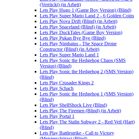
(Verrückt) (in Arbeit)
Lets Play Hugo 1 (Game Boy Version) (Blind)
Lets Play Super Mario Land 2 - 6 Golden Coins
Lets Play Nova Drift (Blind) (in Arbeit)
Lets Play Spaceland (Blind) (in Arbeit)
Lets Play DuckTales (Game Boy Version)
Lets Play Pukan Bye Bye (Blind)
Lets Play Nimbatus - The Space Drone
Constructor (Blind) (in Arbeit)
Lets Play Super Mario Land 1
Lets Play Sonic the Hedgehog Chaos (SMS
Version) (Blind)
Lets Play Sonic the Hedgehog 2 (SMS Version)
(Blind)
Lets Play Crusader Kings 2
Lets Play Schach
Lets Play Sonic the Hedgehog 1 (SMS Version)
(Blind)
Lets Play ShellShock Live (Blind)
Lets Play The Firemen (Blind) (in Arbeit)
Lets Play Portal 1
Lets Play The Stalin Subway 2 - Red Veil (Hart)
(Blind)
Lets Play Battlestrike - Call to Victory
(Meisterschütze) (Blind)