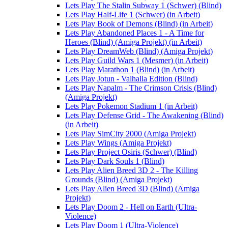
Lets Play The Stalin Subway 1 (Schwer) (Blind)
Lets Play Half-Life 1 (Schwer) (in Arbeit)
Lets Play Book of Demons (Blind) (in Arbeit)
Lets Play Abandoned Places 1 - A Time for
Heroes (Blind) (Amiga Projekt) (in Arbeit)
Lets Play DreamWeb (Blind) (Amiga Projekt)
Lets Play Guild Wars 1 (Mesmer) (in Arbeit)
Lets Play Marathon 1 (Blind) (in Arbeit)
Lets Play Jotun - Valhalla Edition (Blind)
Lets Play Napalm - The Crimson Crisis (Blind)
(Amiga Projekt)
Lets Play Pokemon Stadium 1 (in Arbeit)
Lets Play Defense Grid - The Awakening (Blind)
(in Arbeit)
Lets Play SimCity 2000 (Amiga Projekt)
Lets Play Wings (Amiga Projekt)
Lets Play Project Osiris (Schwer) (Blind)
Lets Play Dark Souls 1 (Blind)
Lets Play Alien Breed 3D 2 - The Killing
Grounds (Blind) (Amiga Projekt)
Lets Play Alien Breed 3D (Blind) (Amiga
Projekt)
Lets Play Doom 2 - Hell on Earth (Ultra-
Violence)
Lets Play Doom 1 (Ultra-Violence)