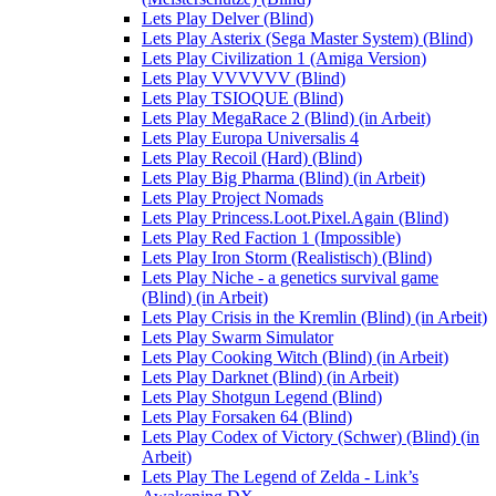
Lets Play Delver (Blind)
Lets Play Asterix (Sega Master System) (Blind)
Lets Play Civilization 1 (Amiga Version)
Lets Play VVVVVV (Blind)
Lets Play TSIOQUE (Blind)
Lets Play MegaRace 2 (Blind) (in Arbeit)
Lets Play Europa Universalis 4
Lets Play Recoil (Hard) (Blind)
Lets Play Big Pharma (Blind) (in Arbeit)
Lets Play Project Nomads
Lets Play Princess.Loot.Pixel.Again (Blind)
Lets Play Red Faction 1 (Impossible)
Lets Play Iron Storm (Realistisch) (Blind)
Lets Play Niche - a genetics survival game
(Blind) (in Arbeit)
Lets Play Crisis in the Kremlin (Blind) (in Arbeit)
Lets Play Swarm Simulator
Lets Play Cooking Witch (Blind) (in Arbeit)
Lets Play Darknet (Blind) (in Arbeit)
Lets Play Shotgun Legend (Blind)
Lets Play Forsaken 64 (Blind)
Lets Play Codex of Victory (Schwer) (Blind) (in
Arbeit)
Lets Play The Legend of Zelda - Link’s