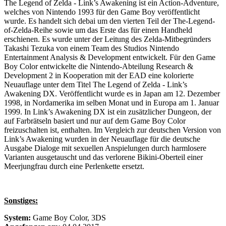
The Legend of Zelda - Link’s Awakening ist ein Action-Adventure,
welches von Nintendo 1993 für den Game Boy veröffentlicht
wurde. Es handelt sich debai um den vierten Teil der The-Legend-
of-Zelda-Reihe sowie um das Erste das für einen Handheld
erschienen. Es wurde unter der Leitung des Zelda-Mitbegründers
Takashi Tezuka von einem Team des Studios Nintendo
Entertainment Analysis & Development entwickelt. Für den Game
Boy Color entwickelte die Nintendo-Abteilung Research &
Development 2 in Kooperation mit der EAD eine kolorierte
Neuauflage unter dem Titel The Legend of Zelda - Link’s
Awakening DX. Veröffentlicht wurde es in Japan am 12. Dezember
1998, in Nordamerika im selben Monat und in Europa am 1. Januar
1999. In Link’s Awakening DX ist ein zusätzlicher Dungeon, der
auf Farbrätseln basiert und nur auf dem Game Boy Color
freizuschalten ist, enthalten. Im Vergleich zur deutschen Version von
Link’s Awakening wurden in der Neuauflage für die deutsche
Ausgabe Dialoge mit sexuellen Anspielungen durch harmlosere
Varianten ausgetauscht und das verlorene Bikini-Oberteil einer
Meerjungfrau durch eine Perlenkette ersetzt.
Sonstiges:
System:
Game Boy Color, 3DS