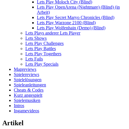
Lets Play Moloch City (Blind)
Lets Play OpenArena (Nightmare) (Blind) (in
Arbeit)
Lets Play Secret Maryo Chronicles (Blind)
Lets Play Warzone 2100 (Blind)
Lets Play Wolfenhain (Demo) (Blind)
Lets Plays anderer Lets Player
Lets Shows
Lets Play Challenges
Lets Play Battles
Lets Play Togethers
Lets Fails
Lets Play Specials
Mapreviews
Spielereviews
Spielelösungen
Spieleanleitungen
Cheats & Codes
Kurz angespielt
Spielemusiken
Intros
Ingamevideos
Artikel