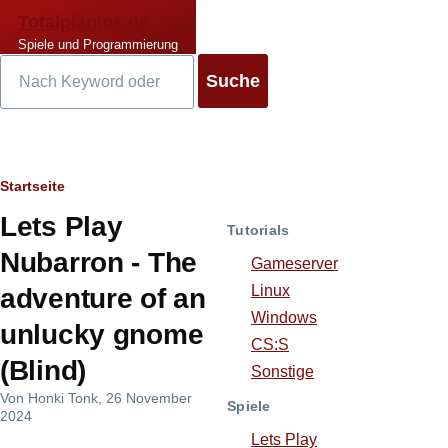
Direkt zum Inhalt
Totalplanlos.de
Spiele und Programmierung
Suche
Pfadnavigation
Startseite
Lets Play
Tutorials
Nubarron - The
Gameserver
Linux
adventure of an
Windows
unlucky gnome
CS:S
(Blind)
Sonstige
Von
Honki Tonk
, 26 November
Spiele
2024
Lets Play