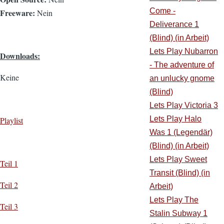
Come -
Freeware:
Nein
Deliverance 1
(Blind) (in Arbeit)
Lets Play Nubarron
Downloads:
- The adventure of
Keine
an unlucky gnome
(Blind)
Lets Play Victoria 3
Lets Play Halo
Playlist
Was 1 (Legendär)
(Blind) (in Arbeit)
Lets Play Sweet
Teil 1
Transit (Blind) (in
Teil 2
Arbeit)
Lets Play The
Teil 3
Stalin Subway 1