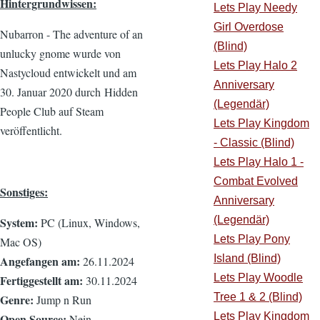
Hintergrundwissen:
Lets Play Needy
Girl Overdose
Nubarron - The adventure of an
(Blind)
unlucky gnome wurde von
Lets Play Halo 2
Nastycloud entwickelt und am
Anniversary
30. Januar 2020 durch Hidden
(Legendär)
People Club auf Steam
Lets Play Kingdom
veröffentlicht.
- Classic (Blind)
Lets Play Halo 1 -
Combat Evolved
Sonstiges:
Anniversary
(Legendär)
System:
PC (Linux, Windows,
Lets Play Pony
Mac OS)
Island (Blind)
Angefangen am:
26.11.2024
Lets Play Woodle
Fertiggestellt am:
30.11.2024
Tree 1 & 2 (Blind)
Genre:
Jump n Run
Lets Play Kingdom
Open Source:
Nein