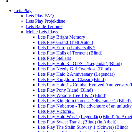
Lets Play
Lets Play FAQ
Lets Play Projektliste
Lets Battle Termine
Meine Lets Plays
Lets Play Bright Memory
Lets Play Grand Theft Auto 3
Lets Play Europa Universalis 5
Lets Play Halls of Torment (Blind)
Lets Play Stellaris
Lets Play Halo 3 - ODST (Legendär) (Blind)
Lets Play Needy Girl Overdose (Blind)
Lets Play Halo 2 Anniversary (Legendär)
Lets Play Kingdom - Classic (Blind)
Lets Play Halo 1 - Combat Evolved Anniversary (
Lets Play Pony Island (Blind)
Lets Play Woodle Tree 1 & 2 (Blind)
Lets Play Kingdom Come - Deliverance 1 (Blind) (
Lets Play Nubarron - The adventure of an unluck
Lets Play Victoria 3
Lets Play Halo Was 1 (Legendär) (Blind) (in Arbei
Lets Play Sweet Transit (Blind) (in Arbeit)
Lets Play The Stalin Subway 1 (Schwer) (Blind)