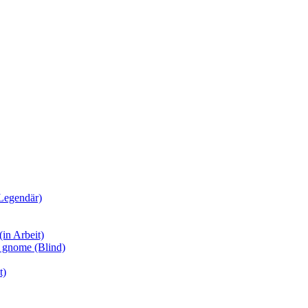
Legendär)
in Arbeit)
y gnome (Blind)
t)