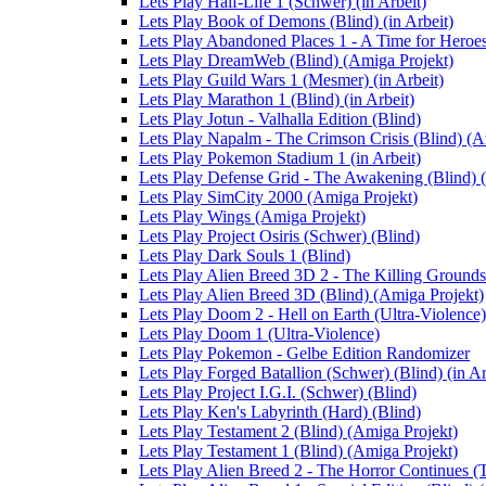
Lets Play Half-Life 1 (Schwer) (in Arbeit)
Lets Play Book of Demons (Blind) (in Arbeit)
Lets Play Abandoned Places 1 - A Time for Heroes 
Lets Play DreamWeb (Blind) (Amiga Projekt)
Lets Play Guild Wars 1 (Mesmer) (in Arbeit)
Lets Play Marathon 1 (Blind) (in Arbeit)
Lets Play Jotun - Valhalla Edition (Blind)
Lets Play Napalm - The Crimson Crisis (Blind) (A
Lets Play Pokemon Stadium 1 (in Arbeit)
Lets Play Defense Grid - The Awakening (Blind) (
Lets Play SimCity 2000 (Amiga Projekt)
Lets Play Wings (Amiga Projekt)
Lets Play Project Osiris (Schwer) (Blind)
Lets Play Dark Souls 1 (Blind)
Lets Play Alien Breed 3D 2 - The Killing Grounds
Lets Play Alien Breed 3D (Blind) (Amiga Projekt)
Lets Play Doom 2 - Hell on Earth (Ultra-Violence)
Lets Play Doom 1 (Ultra-Violence)
Lets Play Pokemon - Gelbe Edition Randomizer
Lets Play Forged Batallion (Schwer) (Blind) (in Ar
Lets Play Project I.G.I. (Schwer) (Blind)
Lets Play Ken's Labyrinth (Hard) (Blind)
Lets Play Testament 2 (Blind) (Amiga Projekt)
Lets Play Testament 1 (Blind) (Amiga Projekt)
Lets Play Alien Breed 2 - The Horror Continues (