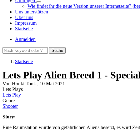
Umfragen
Unternavigation
Wie findet ihr die neue Version unserer Internetseite? (be
von
Uns unterstützen
Umfragen
Über uns
Impressum
Startseite
Benutzermenü
Anmelden
Suche
Startseite
Pfadnavigation
Lets Play Alien Breed 1 - Specia
Von
Honki Tonk
, 10 Mai 2021
Lets Plays
Lets Play
Genre
Shooter
Story:
Eine Raumstation wurde von gefährlichen Aliens besetzt, es wird Zeit