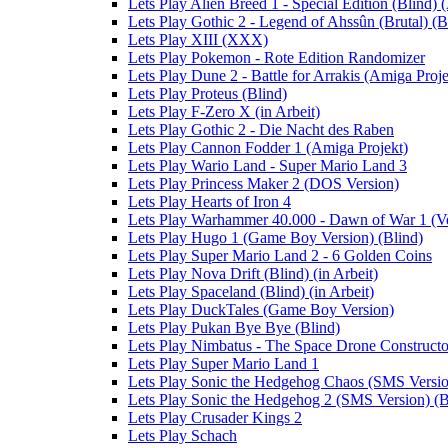
Lets Play Alien Breed 1 - Special Edition (Blind) 
Lets Play Gothic 2 - Legend of Ahssûn (Brutal) (Bl
Lets Play XIII (XXX)
Lets Play Pokemon - Rote Edition Randomizer
Lets Play Dune 2 - Battle for Arrakis (Amiga Proje
Lets Play Proteus (Blind)
Lets Play F-Zero X (in Arbeit)
Lets Play Gothic 2 - Die Nacht des Raben
Lets Play Cannon Fodder 1 (Amiga Projekt)
Lets Play Wario Land - Super Mario Land 3
Lets Play Princess Maker 2 (DOS Version)
Lets Play Hearts of Iron 4
Lets Play Warhammer 40.000 - Dawn of War 1 (Ver
Lets Play Hugo 1 (Game Boy Version) (Blind)
Lets Play Super Mario Land 2 - 6 Golden Coins
Lets Play Nova Drift (Blind) (in Arbeit)
Lets Play Spaceland (Blind) (in Arbeit)
Lets Play DuckTales (Game Boy Version)
Lets Play Pukan Bye Bye (Blind)
Lets Play Nimbatus - The Space Drone Constructor 
Lets Play Super Mario Land 1
Lets Play Sonic the Hedgehog Chaos (SMS Versio
Lets Play Sonic the Hedgehog 2 (SMS Version) (B
Lets Play Crusader Kings 2
Lets Play Schach