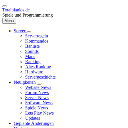
Direkt
zum
Totalplanlos.de
Inhalt
Spiele und Programmierung
Menu
Server
Unternavigation
Serverregeln
Hauptnavigation
von
Kommandos
Server
Banliste
Sounds
Maps
Ranking
Altes Ranking
Hardware
Servergeschichte
Neuigkeiten
Unternavigation
Website News
von
Forum News
Neuigkeiten
Server News
Software News
Spiele News
Lets Play News
Updates
Geplante Änderungen