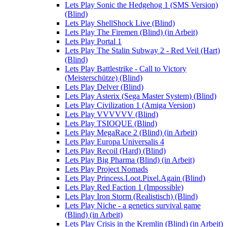
Lets Play Sonic the Hedgehog 1 (SMS Version)
(Blind)
Lets Play ShellShock Live (Blind)
Lets Play The Firemen (Blind) (in Arbeit)
Lets Play Portal 1
Lets Play The Stalin Subway 2 - Red Veil (Hart)
(Blind)
Lets Play Battlestrike - Call to Victory
(Meisterschütze) (Blind)
Lets Play Delver (Blind)
Lets Play Asterix (Sega Master System) (Blind)
Lets Play Civilization 1 (Amiga Version)
Lets Play VVVVVV (Blind)
Lets Play TSIOQUE (Blind)
Lets Play MegaRace 2 (Blind) (in Arbeit)
Lets Play Europa Universalis 4
Lets Play Recoil (Hard) (Blind)
Lets Play Big Pharma (Blind) (in Arbeit)
Lets Play Project Nomads
Lets Play Princess.Loot.Pixel.Again (Blind)
Lets Play Red Faction 1 (Impossible)
Lets Play Iron Storm (Realistisch) (Blind)
Lets Play Niche - a genetics survival game
(Blind) (in Arbeit)
Lets Play Crisis in the Kremlin (Blind) (in Arbeit)