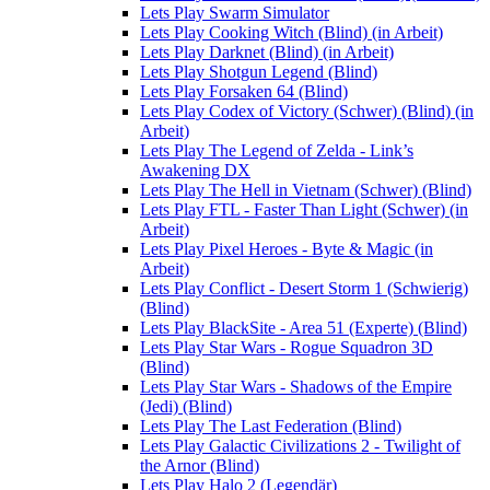
Lets Play Swarm Simulator
Lets Play Cooking Witch (Blind) (in Arbeit)
Lets Play Darknet (Blind) (in Arbeit)
Lets Play Shotgun Legend (Blind)
Lets Play Forsaken 64 (Blind)
Lets Play Codex of Victory (Schwer) (Blind) (in
Arbeit)
Lets Play The Legend of Zelda - Link’s
Awakening DX
Lets Play The Hell in Vietnam (Schwer) (Blind)
Lets Play FTL - Faster Than Light (Schwer) (in
Arbeit)
Lets Play Pixel Heroes - Byte & Magic (in
Arbeit)
Lets Play Conflict - Desert Storm 1 (Schwierig)
(Blind)
Lets Play BlackSite - Area 51 (Experte) (Blind)
Lets Play Star Wars - Rogue Squadron 3D
(Blind)
Lets Play Star Wars - Shadows of the Empire
(Jedi) (Blind)
Lets Play The Last Federation (Blind)
Lets Play Galactic Civilizations 2 - Twilight of
the Arnor (Blind)
Lets Play Halo 2 (Legendär)