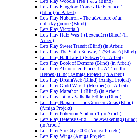
Lets Play Woodle Tree 1 & 2 (Blind)
Lets Play Kingdom Come - Deliverance 1
(Blind) (in Arbeit)
Lets Play Nubarron - The adventure of an
unlucky gnome (Blind)
Lets Play Victoria 3
Lets Play Halo Was 1 (Legendär) (Blind) (in
Arbeit)
Lets Play Sweet Transit (Blind) (in Arbeit)
Lets Play The Stalin Subway 1 (Schwer) (Blind)
Lets Play Half-Life 1 (Schwer) (in Arbeit)
Lets Play Book of Demons (Blind) (in Arbeit)
Lets Play Abandoned Places 1 - A Time for
Heroes (Blind) (Amiga Projekt) (in Arbeit)
Lets Play DreamWeb (Blind) (Amiga Projekt)
Lets Play Guild Wars 1 (Mesmer) (in Arbeit)
Lets Play Marathon 1 (Blind) (in Arbeit)
Lets Play Jotun - Valhalla Edition (Blind)
Lets Play Napalm - The Crimson Crisis (Blind)
(Amiga Projekt)
Lets Play Pokemon Stadium 1 (in Arbeit)
Lets Play Defense Grid - The Awakening (Blind)
(in Arbeit)
Lets Play SimCity 2000 (Amiga Projekt)
Lets Play Wings (Amiga Projekt)