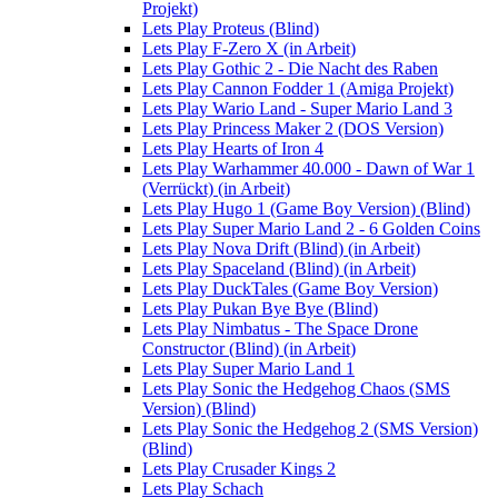
Projekt)
Lets Play Proteus (Blind)
Lets Play F-Zero X (in Arbeit)
Lets Play Gothic 2 - Die Nacht des Raben
Lets Play Cannon Fodder 1 (Amiga Projekt)
Lets Play Wario Land - Super Mario Land 3
Lets Play Princess Maker 2 (DOS Version)
Lets Play Hearts of Iron 4
Lets Play Warhammer 40.000 - Dawn of War 1
(Verrückt) (in Arbeit)
Lets Play Hugo 1 (Game Boy Version) (Blind)
Lets Play Super Mario Land 2 - 6 Golden Coins
Lets Play Nova Drift (Blind) (in Arbeit)
Lets Play Spaceland (Blind) (in Arbeit)
Lets Play DuckTales (Game Boy Version)
Lets Play Pukan Bye Bye (Blind)
Lets Play Nimbatus - The Space Drone
Constructor (Blind) (in Arbeit)
Lets Play Super Mario Land 1
Lets Play Sonic the Hedgehog Chaos (SMS
Version) (Blind)
Lets Play Sonic the Hedgehog 2 (SMS Version)
(Blind)
Lets Play Crusader Kings 2
Lets Play Schach