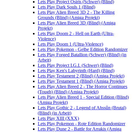
Lets Play Project Osiris (Schwer) (Blind)
Lets Play Dark Souls 1 (Blind)
Lets Play Alien Breed 3D 2 - The Killing
Grounds (Blind) (Amiga Projekt)
Lets Play Alien Breed 3D (Blind) (Amiga
Projekt)
Lets Play Doom 2 - Hell on Earth (Ultra-
Violence)
Lets Play Doom 1 (Ultra-Violence)
Lets Play Pokemon - Gelbe Edition Randomizer
Lets Play Forged Batallion (Schwer) (Blind) (in
Arbeit)
Lets Play Project I.G.I. (Schwer) (Blind)
Lets Play Ken's Labyrinth (Hard) (Blind)
Lets Play Testament 2 (Blind) (Amiga Projekt)
Lets Play Testament 1 (Blind) (Amiga Projekt)
Lets Play Alien Breed 2 - The Horror Continues
(Tough) (Blind) (Amiga Projekt)
Lets Play Alien Breed 1 - Special Edition (Blind)
(Amiga Projekt)
Lets Play Gothic 2 - Legend of Ahssûn (Brutal)
(Blind) (in Arbeit)
Lets Play XIII (XXX)
Lets Play Pokemon - Rote Edition Randomizer
Lets Play Dune 2 - Battle for Arrakis (Amiga