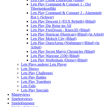
Lets Play Command & Conquer 1 - Der
Tiberiumkonflikt
Lets Play Command & Conquer 2 - Alarmstufe
Rot 1 (Schwer)
Lets Play Descent 1 (D1X Rebirth) (Blind)
Lets Play Die Reise ins All
Lets Play FreeDoom - Risen3D (Blind)
Lets Play Hurrican (Hurrican) (Blind) (in Arbeit)
Lets Play Moloch City (Blind)
Lets Play OpenArena (Nightmare) (Blind) (in
Arbeit)
Lets Play Secret Maryo Chronicles (Blind)
Lets Play Warzone 2100 (Blind)
Lets Play Wolfenhain (Demo) (Blind)
Lets Plays anderer Lets Player
Lets Shows
Lets Play Challenges
Lets Play Battles
Lets Play Togethers
Lets Fails
Lets Play Specials
Mapreviews
Spielereviews
Spielelösungen