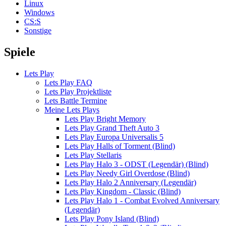
Linux
Windows
CS:S
Sonstige
Spiele
Lets Play
Lets Play FAQ
Lets Play Projektliste
Lets Battle Termine
Meine Lets Plays
Lets Play Bright Memory
Lets Play Grand Theft Auto 3
Lets Play Europa Universalis 5
Lets Play Halls of Torment (Blind)
Lets Play Stellaris
Lets Play Halo 3 - ODST (Legendär) (Blind)
Lets Play Needy Girl Overdose (Blind)
Lets Play Halo 2 Anniversary (Legendär)
Lets Play Kingdom - Classic (Blind)
Lets Play Halo 1 - Combat Evolved Anniversary
(Legendär)
Lets Play Pony Island (Blind)