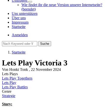
Umfragen
Unternavigation
Wie findet ihr die neue Version unserer Internetseite?
von
(beendet)
Umfragen
Uns unterstützen
Über uns
Impressum
Startseite
Benutzermenü
Anmelden
Suche
Startseite
Pfadnavigation
Lets Play Victoria 3
Von
Honki Tonk
, 22 November 2024
Lets Plays
Lets Play Togethers
Lets Play
Lets Play Battles
Genre
Strategie
Story: