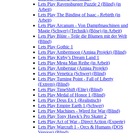
Lets Play Ravensburger Puzzle 2 (Blind) (in
Arbeit)
Lets Play The Binding of Isaac - Rebirth (in
Arbeit)
Lets Play Arcanum - Von Dampfmaschinen und
Magie (Schwer) (Technik) (Böse) (in Arbeit)
Lets Play Blüte - Teile die Blumen mit der Welt
(Blind)
Lets Play Gothic 1
Lets Play Ambermoon (Amiga Projekt) (Blind)
Lets Play Kirby’s Dream Land 1
Lets Play Mega Man Reihe (in Arbeit)
Lets Play Amberstar (Amiga Projekt)
Lets Play Venetica (Schwer) (Blind)
Lets Play Turning Point - Fall of Liberty
(Extrem) (Blind)
Lets Play TimeShift (Elite) (Blind)
Lets Play Medal of Honor 1 (Blind)
Lets Play Deus Ex 1 (Realistisch)
Lets Play Empire Earth 1 (Schwer)
Lets Play Machines - Wired for War (Blind)
Lets Play Tony Hawk’s Pro Skater 2
Lets Play Act of War - Direct Action (Experte)
Lets Play Warcraft 1 - Orcs & Humans (DOS
Version) (Blind)