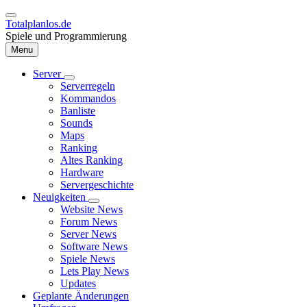
Direkt
zum
Totalplanlos.de
Inhalt
Spiele und Programmierung
Menu
Server
Unternavigation
Serverregeln
Hauptnavigation
von
Kommandos
Server
Banliste
Sounds
Maps
Ranking
Altes Ranking
Hardware
Servergeschichte
Neuigkeiten
Unternavigation
Website News
von
Forum News
Neuigkeiten
Server News
Software News
Spiele News
Lets Play News
Updates
Geplante Änderungen