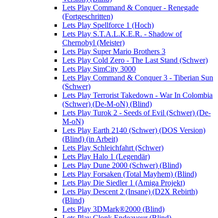
Lets Play Command & Conquer - Renegade
(Fortgeschritten)
Lets Play Spellforce 1 (Hoch)
Lets Play S.T.A.L.K.E.R. - Shadow of
Chernobyl (Meister)
Lets Play Super Mario Brothers 3
Lets Play Cold Zero - The Last Stand (Schwer)
Lets Play SimCity 3000
Lets Play Command & Conquer 3 - Tiberian Sun
(Schwer)
Lets Play Terrorist Takedown - War In Colombia
(Schwer) (De-M-oN) (Blind)
Lets Play Turok 2 - Seeds of Evil (Schwer) (De-
M-oN)
Lets Play Earth 2140 (Schwer) (DOS Version)
(Blind) (in Arbeit)
Lets Play Schleichfahrt (Schwer)
Lets Play Halo 1 (Legendär)
Lets Play Dune 2000 (Schwer) (Blind)
Lets Play Forsaken (Total Mayhem) (Blind)
Lets Play Die Siedler 1 (Amiga Projekt)
Lets Play Descent 2 (Insane) (D2X Rebirth)
(Blind)
Lets Play 3DMark®2000 (Blind)
Lets Play Clonk Endeavour (Blind)