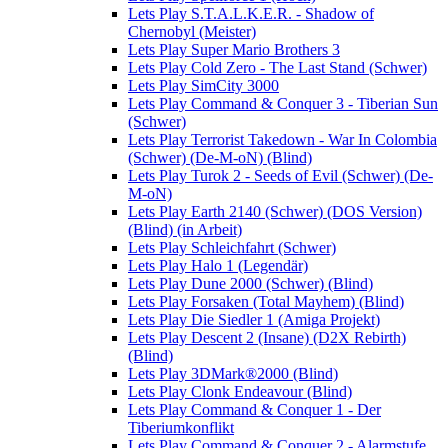
Lets Play S.T.A.L.K.E.R. - Shadow of
Chernobyl (Meister)
Lets Play Super Mario Brothers 3
Lets Play Cold Zero - The Last Stand (Schwer)
Lets Play SimCity 3000
Lets Play Command & Conquer 3 - Tiberian Sun
(Schwer)
Lets Play Terrorist Takedown - War In Colombia
(Schwer) (De-M-oN) (Blind)
Lets Play Turok 2 - Seeds of Evil (Schwer) (De-
M-oN)
Lets Play Earth 2140 (Schwer) (DOS Version)
(Blind) (in Arbeit)
Lets Play Schleichfahrt (Schwer)
Lets Play Halo 1 (Legendär)
Lets Play Dune 2000 (Schwer) (Blind)
Lets Play Forsaken (Total Mayhem) (Blind)
Lets Play Die Siedler 1 (Amiga Projekt)
Lets Play Descent 2 (Insane) (D2X Rebirth)
(Blind)
Lets Play 3DMark®2000 (Blind)
Lets Play Clonk Endeavour (Blind)
Lets Play Command & Conquer 1 - Der
Tiberiumkonflikt
Lets Play Command & Conquer 2 - Alarmstufe