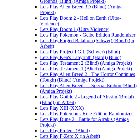
Grounds (Blind) (Amiga Projekt)
Lets Play Alien Breed 3D (Blind) (Amiga
Projekt)
Lets Play Doom 2 - Hell on Earth (Ultra-
Violence)
Lets Play Doom 1 (Ultra-Violence)
Lets Play Pokemon - Gelbe Edition Randomizer
Lets Play Forged Batallion (Schwer) (Blind) (in
Arbeit)
Lets Play Project I.G.I. (Schwer) (Blind)
Lets Play Ken's Labyrinth (Hard) (Blind)
Lets Play Testament 2 (Blind) (Amiga Projekt)
Lets Play Testament 1 (Blind) (Amiga Projekt)
Lets Play Alien Breed 2 - The Horror Continues
(Tough) (Blind) (Amiga Projekt)
Lets Play Alien Breed 1 - Special Edition (Blind)
(Amiga Projekt)
Lets Play Gothic 2 - Legend of Ahssûn (Brutal)
(Blind) (in Arbeit)
Lets Play XIII (XXX)
Lets Play Pokemon - Rote Edition Randomizer
Lets Play Dune 2 - Battle for Arrakis (Amiga
Projekt)
Lets Play Proteus (Blind)
Lets Play F-Zero X (in Arbeit)