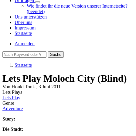
Umfragen
Unternavigation
Wie findet ihr die neue Version unserer Internetseite?
von
(beendet)
Umfragen
Uns unterstützen
Über uns
Impressum
Startseite
Benutzermenü
Anmelden
Suche
Startseite
Pfadnavigation
Lets Play Moloch City (Blind)
Von
Honki Tonk
, 3 Juni 2011
Lets Plays
Lets Play
Genre
Adventure
Story:
Die Stadt: