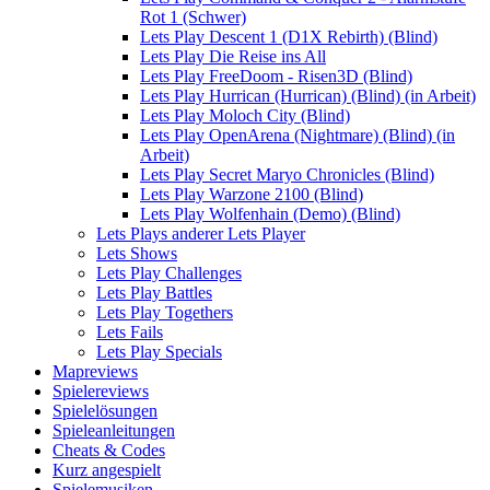
Rot 1 (Schwer)
Lets Play Descent 1 (D1X Rebirth) (Blind)
Lets Play Die Reise ins All
Lets Play FreeDoom - Risen3D (Blind)
Lets Play Hurrican (Hurrican) (Blind) (in Arbeit)
Lets Play Moloch City (Blind)
Lets Play OpenArena (Nightmare) (Blind) (in
Arbeit)
Lets Play Secret Maryo Chronicles (Blind)
Lets Play Warzone 2100 (Blind)
Lets Play Wolfenhain (Demo) (Blind)
Lets Plays anderer Lets Player
Lets Shows
Lets Play Challenges
Lets Play Battles
Lets Play Togethers
Lets Fails
Lets Play Specials
Mapreviews
Spielereviews
Spielelösungen
Spieleanleitungen
Cheats & Codes
Kurz angespielt
Spielemusiken