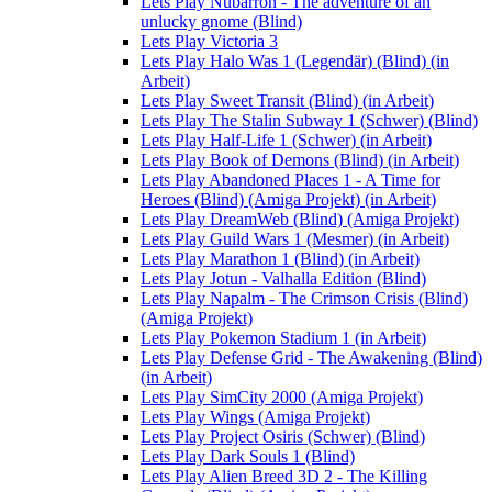
Lets Play Nubarron - The adventure of an
unlucky gnome (Blind)
Lets Play Victoria 3
Lets Play Halo Was 1 (Legendär) (Blind) (in
Arbeit)
Lets Play Sweet Transit (Blind) (in Arbeit)
Lets Play The Stalin Subway 1 (Schwer) (Blind)
Lets Play Half-Life 1 (Schwer) (in Arbeit)
Lets Play Book of Demons (Blind) (in Arbeit)
Lets Play Abandoned Places 1 - A Time for
Heroes (Blind) (Amiga Projekt) (in Arbeit)
Lets Play DreamWeb (Blind) (Amiga Projekt)
Lets Play Guild Wars 1 (Mesmer) (in Arbeit)
Lets Play Marathon 1 (Blind) (in Arbeit)
Lets Play Jotun - Valhalla Edition (Blind)
Lets Play Napalm - The Crimson Crisis (Blind)
(Amiga Projekt)
Lets Play Pokemon Stadium 1 (in Arbeit)
Lets Play Defense Grid - The Awakening (Blind)
(in Arbeit)
Lets Play SimCity 2000 (Amiga Projekt)
Lets Play Wings (Amiga Projekt)
Lets Play Project Osiris (Schwer) (Blind)
Lets Play Dark Souls 1 (Blind)
Lets Play Alien Breed 3D 2 - The Killing