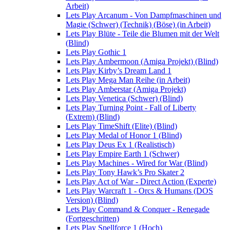
Arbeit)
Lets Play Arcanum - Von Dampfmaschinen und
Magie (Schwer) (Technik) (Böse) (in Arbeit)
Lets Play Blüte - Teile die Blumen mit der Welt
(Blind)
Lets Play Gothic 1
Lets Play Ambermoon (Amiga Projekt) (Blind)
Lets Play Kirby’s Dream Land 1
Lets Play Mega Man Reihe (in Arbeit)
Lets Play Amberstar (Amiga Projekt)
Lets Play Venetica (Schwer) (Blind)
Lets Play Turning Point - Fall of Liberty
(Extrem) (Blind)
Lets Play TimeShift (Elite) (Blind)
Lets Play Medal of Honor 1 (Blind)
Lets Play Deus Ex 1 (Realistisch)
Lets Play Empire Earth 1 (Schwer)
Lets Play Machines - Wired for War (Blind)
Lets Play Tony Hawk’s Pro Skater 2
Lets Play Act of War - Direct Action (Experte)
Lets Play Warcraft 1 - Orcs & Humans (DOS
Version) (Blind)
Lets Play Command & Conquer - Renegade
(Fortgeschritten)
Lets Play Spellforce 1 (Hoch)