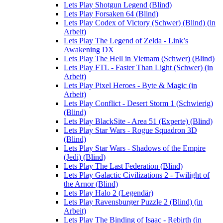
Lets Play Shotgun Legend (Blind)
Lets Play Forsaken 64 (Blind)
Lets Play Codex of Victory (Schwer) (Blind) (in
Arbeit)
Lets Play The Legend of Zelda - Link’s
Awakening DX
Lets Play The Hell in Vietnam (Schwer) (Blind)
Lets Play FTL - Faster Than Light (Schwer) (in
Arbeit)
Lets Play Pixel Heroes - Byte & Magic (in
Arbeit)
Lets Play Conflict - Desert Storm 1 (Schwierig)
(Blind)
Lets Play BlackSite - Area 51 (Experte) (Blind)
Lets Play Star Wars - Rogue Squadron 3D
(Blind)
Lets Play Star Wars - Shadows of the Empire
(Jedi) (Blind)
Lets Play The Last Federation (Blind)
Lets Play Galactic Civilizations 2 - Twilight of
the Arnor (Blind)
Lets Play Halo 2 (Legendär)
Lets Play Ravensburger Puzzle 2 (Blind) (in
Arbeit)
Lets Play The Binding of Isaac - Rebirth (in