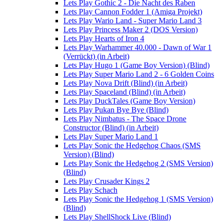
Lets Play Gothic 2 - Die Nacht des Raben
Lets Play Cannon Fodder 1 (Amiga Projekt)
Lets Play Wario Land - Super Mario Land 3
Lets Play Princess Maker 2 (DOS Version)
Lets Play Hearts of Iron 4
Lets Play Warhammer 40.000 - Dawn of War 1
(Verrückt) (in Arbeit)
Lets Play Hugo 1 (Game Boy Version) (Blind)
Lets Play Super Mario Land 2 - 6 Golden Coins
Lets Play Nova Drift (Blind) (in Arbeit)
Lets Play Spaceland (Blind) (in Arbeit)
Lets Play DuckTales (Game Boy Version)
Lets Play Pukan Bye Bye (Blind)
Lets Play Nimbatus - The Space Drone
Constructor (Blind) (in Arbeit)
Lets Play Super Mario Land 1
Lets Play Sonic the Hedgehog Chaos (SMS
Version) (Blind)
Lets Play Sonic the Hedgehog 2 (SMS Version)
(Blind)
Lets Play Crusader Kings 2
Lets Play Schach
Lets Play Sonic the Hedgehog 1 (SMS Version)
(Blind)
Lets Play ShellShock Live (Blind)