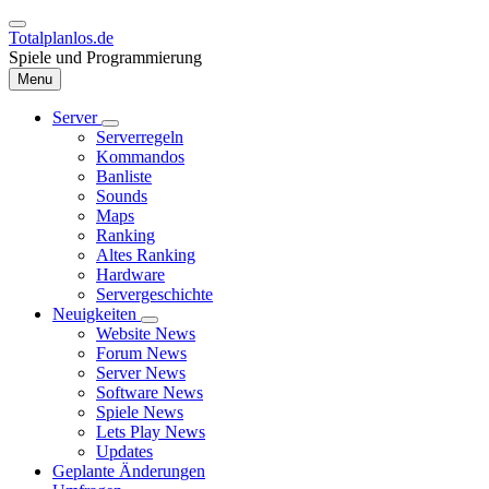
Direkt
zum
Totalplanlos.de
Inhalt
Spiele und Programmierung
Menu
Server
Unternavigation
Serverregeln
Hauptnavigation
von
Kommandos
Server
Banliste
Sounds
Maps
Ranking
Altes Ranking
Hardware
Servergeschichte
Neuigkeiten
Unternavigation
Website News
von
Forum News
Neuigkeiten
Server News
Software News
Spiele News
Lets Play News
Updates
Geplante Änderungen