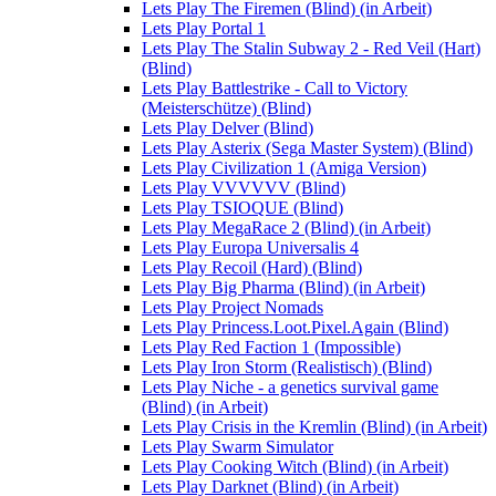
Lets Play The Firemen (Blind) (in Arbeit)
Lets Play Portal 1
Lets Play The Stalin Subway 2 - Red Veil (Hart)
(Blind)
Lets Play Battlestrike - Call to Victory
(Meisterschütze) (Blind)
Lets Play Delver (Blind)
Lets Play Asterix (Sega Master System) (Blind)
Lets Play Civilization 1 (Amiga Version)
Lets Play VVVVVV (Blind)
Lets Play TSIOQUE (Blind)
Lets Play MegaRace 2 (Blind) (in Arbeit)
Lets Play Europa Universalis 4
Lets Play Recoil (Hard) (Blind)
Lets Play Big Pharma (Blind) (in Arbeit)
Lets Play Project Nomads
Lets Play Princess.Loot.Pixel.Again (Blind)
Lets Play Red Faction 1 (Impossible)
Lets Play Iron Storm (Realistisch) (Blind)
Lets Play Niche - a genetics survival game
(Blind) (in Arbeit)
Lets Play Crisis in the Kremlin (Blind) (in Arbeit)
Lets Play Swarm Simulator
Lets Play Cooking Witch (Blind) (in Arbeit)
Lets Play Darknet (Blind) (in Arbeit)