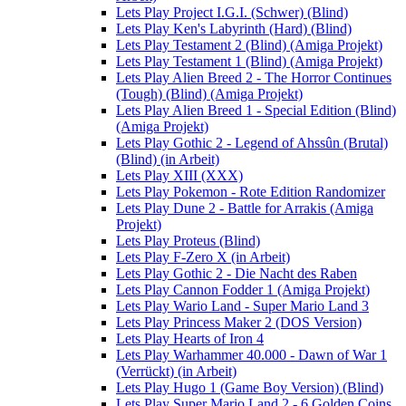
Lets Play Project I.G.I. (Schwer) (Blind)
Lets Play Ken's Labyrinth (Hard) (Blind)
Lets Play Testament 2 (Blind) (Amiga Projekt)
Lets Play Testament 1 (Blind) (Amiga Projekt)
Lets Play Alien Breed 2 - The Horror Continues
(Tough) (Blind) (Amiga Projekt)
Lets Play Alien Breed 1 - Special Edition (Blind)
(Amiga Projekt)
Lets Play Gothic 2 - Legend of Ahssûn (Brutal)
(Blind) (in Arbeit)
Lets Play XIII (XXX)
Lets Play Pokemon - Rote Edition Randomizer
Lets Play Dune 2 - Battle for Arrakis (Amiga
Projekt)
Lets Play Proteus (Blind)
Lets Play F-Zero X (in Arbeit)
Lets Play Gothic 2 - Die Nacht des Raben
Lets Play Cannon Fodder 1 (Amiga Projekt)
Lets Play Wario Land - Super Mario Land 3
Lets Play Princess Maker 2 (DOS Version)
Lets Play Hearts of Iron 4
Lets Play Warhammer 40.000 - Dawn of War 1
(Verrückt) (in Arbeit)
Lets Play Hugo 1 (Game Boy Version) (Blind)
Lets Play Super Mario Land 2 - 6 Golden Coins