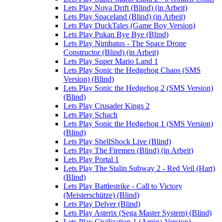
Lets Play Nova Drift (Blind) (in Arbeit)
Lets Play Spaceland (Blind) (in Arbeit)
Lets Play DuckTales (Game Boy Version)
Lets Play Pukan Bye Bye (Blind)
Lets Play Nimbatus - The Space Drone
Constructor (Blind) (in Arbeit)
Lets Play Super Mario Land 1
Lets Play Sonic the Hedgehog Chaos (SMS
Version) (Blind)
Lets Play Sonic the Hedgehog 2 (SMS Version)
(Blind)
Lets Play Crusader Kings 2
Lets Play Schach
Lets Play Sonic the Hedgehog 1 (SMS Version)
(Blind)
Lets Play ShellShock Live (Blind)
Lets Play The Firemen (Blind) (in Arbeit)
Lets Play Portal 1
Lets Play The Stalin Subway 2 - Red Veil (Hart)
(Blind)
Lets Play Battlestrike - Call to Victory
(Meisterschütze) (Blind)
Lets Play Delver (Blind)
Lets Play Asterix (Sega Master System) (Blind)
Lets Play Civilization 1 (Amiga Version)