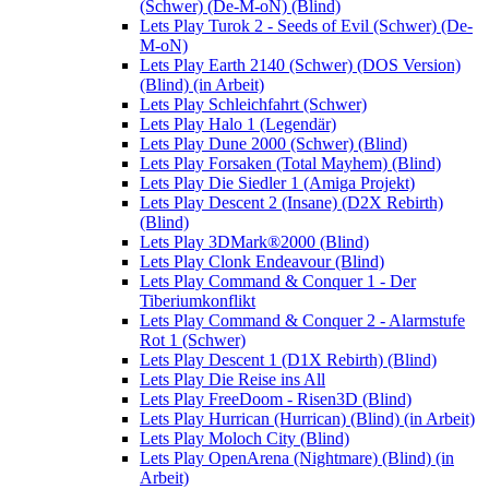
(Schwer) (De-M-oN) (Blind)
Lets Play Turok 2 - Seeds of Evil (Schwer) (De-
M-oN)
Lets Play Earth 2140 (Schwer) (DOS Version)
(Blind) (in Arbeit)
Lets Play Schleichfahrt (Schwer)
Lets Play Halo 1 (Legendär)
Lets Play Dune 2000 (Schwer) (Blind)
Lets Play Forsaken (Total Mayhem) (Blind)
Lets Play Die Siedler 1 (Amiga Projekt)
Lets Play Descent 2 (Insane) (D2X Rebirth)
(Blind)
Lets Play 3DMark®2000 (Blind)
Lets Play Clonk Endeavour (Blind)
Lets Play Command & Conquer 1 - Der
Tiberiumkonflikt
Lets Play Command & Conquer 2 - Alarmstufe
Rot 1 (Schwer)
Lets Play Descent 1 (D1X Rebirth) (Blind)
Lets Play Die Reise ins All
Lets Play FreeDoom - Risen3D (Blind)
Lets Play Hurrican (Hurrican) (Blind) (in Arbeit)
Lets Play Moloch City (Blind)
Lets Play OpenArena (Nightmare) (Blind) (in
Arbeit)