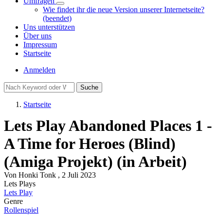
Umfragen
Unternavigation
Wie findet ihr die neue Version unserer Internetseite?
von
(beendet)
Umfragen
Uns unterstützen
Über uns
Impressum
Startseite
Benutzermenü
Anmelden
Suche
Startseite
Pfadnavigation
Lets Play Abandoned Places 1 -
A Time for Heroes (Blind)
(Amiga Projekt) (in Arbeit)
Von
Honki Tonk
, 2 Juli 2023
Lets Plays
Lets Play
Genre
Rollenspiel