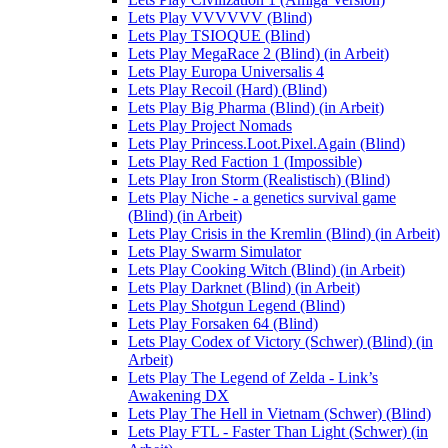
Lets Play VVVVVV (Blind)
Lets Play TSIOQUE (Blind)
Lets Play MegaRace 2 (Blind) (in Arbeit)
Lets Play Europa Universalis 4
Lets Play Recoil (Hard) (Blind)
Lets Play Big Pharma (Blind) (in Arbeit)
Lets Play Project Nomads
Lets Play Princess.Loot.Pixel.Again (Blind)
Lets Play Red Faction 1 (Impossible)
Lets Play Iron Storm (Realistisch) (Blind)
Lets Play Niche - a genetics survival game
(Blind) (in Arbeit)
Lets Play Crisis in the Kremlin (Blind) (in Arbeit)
Lets Play Swarm Simulator
Lets Play Cooking Witch (Blind) (in Arbeit)
Lets Play Darknet (Blind) (in Arbeit)
Lets Play Shotgun Legend (Blind)
Lets Play Forsaken 64 (Blind)
Lets Play Codex of Victory (Schwer) (Blind) (in
Arbeit)
Lets Play The Legend of Zelda - Link’s
Awakening DX
Lets Play The Hell in Vietnam (Schwer) (Blind)
Lets Play FTL - Faster Than Light (Schwer) (in