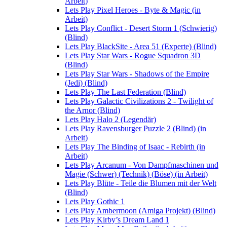
Arbeit)
Lets Play Pixel Heroes - Byte & Magic (in
Arbeit)
Lets Play Conflict - Desert Storm 1 (Schwierig)
(Blind)
Lets Play BlackSite - Area 51 (Experte) (Blind)
Lets Play Star Wars - Rogue Squadron 3D
(Blind)
Lets Play Star Wars - Shadows of the Empire
(Jedi) (Blind)
Lets Play The Last Federation (Blind)
Lets Play Galactic Civilizations 2 - Twilight of
the Arnor (Blind)
Lets Play Halo 2 (Legendär)
Lets Play Ravensburger Puzzle 2 (Blind) (in
Arbeit)
Lets Play The Binding of Isaac - Rebirth (in
Arbeit)
Lets Play Arcanum - Von Dampfmaschinen und
Magie (Schwer) (Technik) (Böse) (in Arbeit)
Lets Play Blüte - Teile die Blumen mit der Welt
(Blind)
Lets Play Gothic 1
Lets Play Ambermoon (Amiga Projekt) (Blind)
Lets Play Kirby’s Dream Land 1