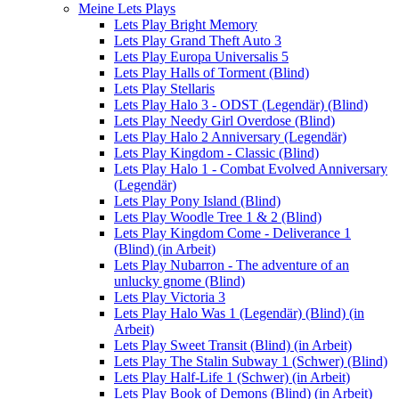
Meine Lets Plays
Lets Play Bright Memory
Lets Play Grand Theft Auto 3
Lets Play Europa Universalis 5
Lets Play Halls of Torment (Blind)
Lets Play Stellaris
Lets Play Halo 3 - ODST (Legendär) (Blind)
Lets Play Needy Girl Overdose (Blind)
Lets Play Halo 2 Anniversary (Legendär)
Lets Play Kingdom - Classic (Blind)
Lets Play Halo 1 - Combat Evolved Anniversary
(Legendär)
Lets Play Pony Island (Blind)
Lets Play Woodle Tree 1 & 2 (Blind)
Lets Play Kingdom Come - Deliverance 1
(Blind) (in Arbeit)
Lets Play Nubarron - The adventure of an
unlucky gnome (Blind)
Lets Play Victoria 3
Lets Play Halo Was 1 (Legendär) (Blind) (in
Arbeit)
Lets Play Sweet Transit (Blind) (in Arbeit)
Lets Play The Stalin Subway 1 (Schwer) (Blind)
Lets Play Half-Life 1 (Schwer) (in Arbeit)
Lets Play Book of Demons (Blind) (in Arbeit)