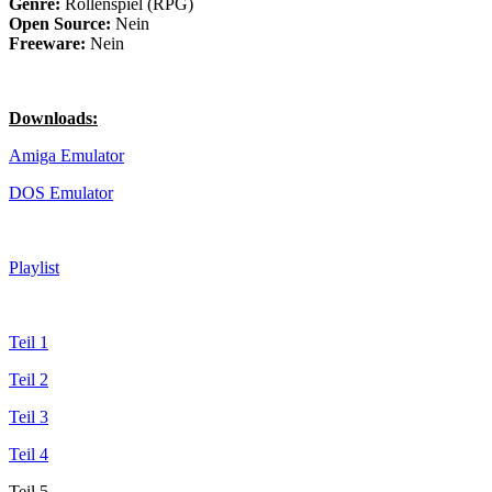
Genre:
Rollenspiel (RPG)
Open Source:
Nein
Freeware:
Nein
Downloads:
Amiga Emulator
DOS Emulator
Playlist
Teil 1
Teil 2
Teil 3
Teil 4
Teil 5