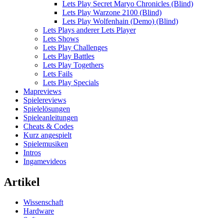
Lets Play Secret Maryo Chronicles (Blind)
Lets Play Warzone 2100 (Blind)
Lets Play Wolfenhain (Demo) (Blind)
Lets Plays anderer Lets Player
Lets Shows
Lets Play Challenges
Lets Play Battles
Lets Play Togethers
Lets Fails
Lets Play Specials
Mapreviews
Spielereviews
Spielelösungen
Spieleanleitungen
Cheats & Codes
Kurz angespielt
Spielemusiken
Intros
Ingamevideos
Artikel
Wissenschaft
Hardware