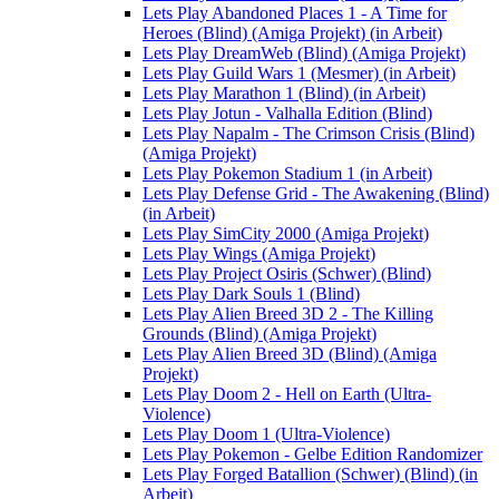
Lets Play Abandoned Places 1 - A Time for
Heroes (Blind) (Amiga Projekt) (in Arbeit)
Lets Play DreamWeb (Blind) (Amiga Projekt)
Lets Play Guild Wars 1 (Mesmer) (in Arbeit)
Lets Play Marathon 1 (Blind) (in Arbeit)
Lets Play Jotun - Valhalla Edition (Blind)
Lets Play Napalm - The Crimson Crisis (Blind)
(Amiga Projekt)
Lets Play Pokemon Stadium 1 (in Arbeit)
Lets Play Defense Grid - The Awakening (Blind)
(in Arbeit)
Lets Play SimCity 2000 (Amiga Projekt)
Lets Play Wings (Amiga Projekt)
Lets Play Project Osiris (Schwer) (Blind)
Lets Play Dark Souls 1 (Blind)
Lets Play Alien Breed 3D 2 - The Killing
Grounds (Blind) (Amiga Projekt)
Lets Play Alien Breed 3D (Blind) (Amiga
Projekt)
Lets Play Doom 2 - Hell on Earth (Ultra-
Violence)
Lets Play Doom 1 (Ultra-Violence)
Lets Play Pokemon - Gelbe Edition Randomizer
Lets Play Forged Batallion (Schwer) (Blind) (in
Arbeit)