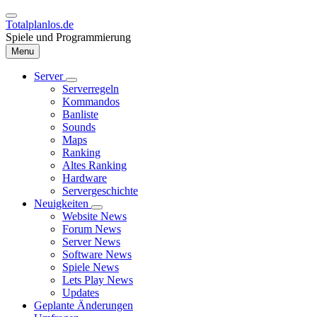
Direkt
zum
Totalplanlos.de
Inhalt
Spiele und Programmierung
Menu
Server
Unternavigation
Serverregeln
Hauptnavigation
von
Kommandos
Server
Banliste
Sounds
Maps
Ranking
Altes Ranking
Hardware
Servergeschichte
Neuigkeiten
Unternavigation
Website News
von
Forum News
Neuigkeiten
Server News
Software News
Spiele News
Lets Play News
Updates
Geplante Änderungen