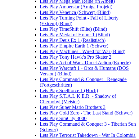
Lets Play Mega Man Reihe (in Arbeit)
Lets Play Amberstar (Amiga Projekt)
Lets Play Venetica (Schwer) (Blind)
Lets Play Turning Point - Fall of Liberty
(Extrem) (Blind)
Lets Play TimeShift (Elite) (Blind)
Lets Play Medal of Honor 1 (Blind)
Lets Play Deus Ex 1 (Realistisch)
Lets Play Empire Earth 1 (Schwer)
Lets Play Machines - Wired for War (Blind)
Lets Play Tony Hawk’s Pro Skater 2
Lets Play Act of War - Direct Action (Experte)
Lets Play Warcraft 1 - Orcs & Humans (DOS
Version) (Blind)
Lets Play Command & Conquer - Renegade
(Fortgeschritten)
Lets Play Spellforce 1 (Hoch)
Lets Play S.T.A.L.K.E.R. - Shadow of
Chernobyl (Meister)
Lets Play Super Mario Brothers 3
Lets Play Cold Zero - The Last Stand (Schwer)
Lets Play SimCity 3000
Lets Play Command & Conquer 3 - Tiberian Sun
(Schwer)
Lets Play Terrorist Takedown - War In Colombia