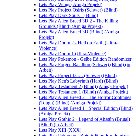
Lets Play Wings (Amiga Projekt)
Lets Play Project Osiris (Schwer) (Blind)
Lets Play Dark Souls 1 (Blind)
Lets Play Alien Breed 3D 2 - The Killing
Grounds (Blind) (Amiga Projekt)
Lets Play Alien Breed 3D (Blind) (Amiga
Projekt)
Lets Play Doom 2 - Hell on Earth (Ultra-
Violence)
Lets Play Doom 1 (Ultra-Violence)
Lets Play Pokemon - Gelbe Edition Randomizer
Lets Play Forged Batallion (Schwer) (Blind) (in
Arbeit)
Lets Play Project I.G.I. (Schwer) (Blind)
Lets Play Ken's Labyrinth (Hard) (Blind)
Lets Play Testament 2 (Blind) (Amiga Projekt)
Lets Play Testament 1 (Blind) (Amiga Projekt)
Lets Play Alien Breed 2 - The Horror Continues
(Tough) (Blind) (Amiga Projekt)
Lets Play Alien Breed 1 - Special Edition (Blind)
(Amiga Projekt)
Lets Play Gothic 2 - Legend of Ahssûn (Brutal)
(Blind) (in Arbeit)
Lets Play XIII (XXX)
Lets Play Pokemon - Rote Edition Randomizer