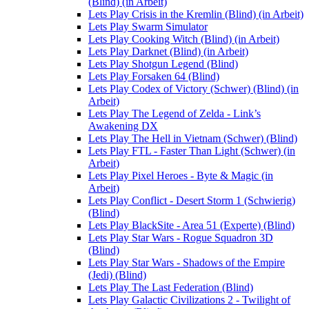
(Blind) (in Arbeit)
Lets Play Crisis in the Kremlin (Blind) (in Arbeit)
Lets Play Swarm Simulator
Lets Play Cooking Witch (Blind) (in Arbeit)
Lets Play Darknet (Blind) (in Arbeit)
Lets Play Shotgun Legend (Blind)
Lets Play Forsaken 64 (Blind)
Lets Play Codex of Victory (Schwer) (Blind) (in
Arbeit)
Lets Play The Legend of Zelda - Link’s
Awakening DX
Lets Play The Hell in Vietnam (Schwer) (Blind)
Lets Play FTL - Faster Than Light (Schwer) (in
Arbeit)
Lets Play Pixel Heroes - Byte & Magic (in
Arbeit)
Lets Play Conflict - Desert Storm 1 (Schwierig)
(Blind)
Lets Play BlackSite - Area 51 (Experte) (Blind)
Lets Play Star Wars - Rogue Squadron 3D
(Blind)
Lets Play Star Wars - Shadows of the Empire
(Jedi) (Blind)
Lets Play The Last Federation (Blind)
Lets Play Galactic Civilizations 2 - Twilight of