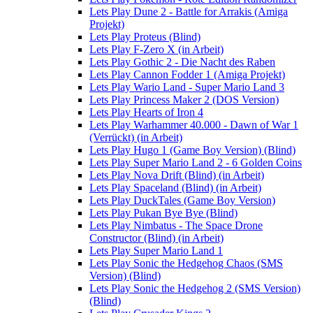
Lets Play Dune 2 - Battle for Arrakis (Amiga
Projekt)
Lets Play Proteus (Blind)
Lets Play F-Zero X (in Arbeit)
Lets Play Gothic 2 - Die Nacht des Raben
Lets Play Cannon Fodder 1 (Amiga Projekt)
Lets Play Wario Land - Super Mario Land 3
Lets Play Princess Maker 2 (DOS Version)
Lets Play Hearts of Iron 4
Lets Play Warhammer 40.000 - Dawn of War 1
(Verrückt) (in Arbeit)
Lets Play Hugo 1 (Game Boy Version) (Blind)
Lets Play Super Mario Land 2 - 6 Golden Coins
Lets Play Nova Drift (Blind) (in Arbeit)
Lets Play Spaceland (Blind) (in Arbeit)
Lets Play DuckTales (Game Boy Version)
Lets Play Pukan Bye Bye (Blind)
Lets Play Nimbatus - The Space Drone
Constructor (Blind) (in Arbeit)
Lets Play Super Mario Land 1
Lets Play Sonic the Hedgehog Chaos (SMS
Version) (Blind)
Lets Play Sonic the Hedgehog 2 (SMS Version)
(Blind)