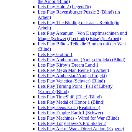
the Arnor (Blind)
Lets Play Halo 2 (Legendär)
Lets Play Ravensburger Puzzle 2 (Blind) (in
Arbeit)
Lets Play The Binding of Isaac - Rebirth (in
Arbeit)
Lets Play Arcanum - Von Dampfmaschinen und
Magie (Schwer) (Technik) (Böse) (in Arbeit)
Lets Play Blüte - Teile die Blumen mit der Welt
(Blind)
Lets Play Gothic 1
Lets Play Ambermoon (Amiga Projekt) (Blind)
Lets Play Kirby’s Dream Land 1
Lets Play Mega Man Reihe (in Arbeit)
Lets Play Amberstar (Amiga Projekt)
Lets Play Venetica (Schwer) (Blind)
Lets Play Turning Point - Fall of Liberty
(Extrem) (Blind)
Lets Play TimeShift (Elite) (Blind)
Lets Play Medal of Honor 1 (Blind)
Lets Play Deus Ex 1 (Realistisch)
Lets Play Empire Earth 1 (Schwer)
Lets Play Machines - Wired for War (Blind)
Lets Play Tony Hawk’s Pro Skater 2
Lets Play Act of War - Direct Action (Experte)