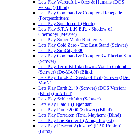
Lets Play Warcraft 1 - Orcs & Humans (DOS
Version) (Blind)
Lets Play Command & Conquer - Renegade
(Fortgeschritten)
Lets Play Spellforce 1 (Hoch)
Lets Play S.T.A.L.K.E.R. - Shadow of
Chernobyl (Meister)
Lets Play Super Mario Brothers 3
Lets Play Cold Zero - The Last Stand (Schwer)
Lets Play SimCity 3000
Lets Play Command & Conquer 3 - Tiberian Sun
(Schwer)
Lets Play Terrorist Takedown - War In Colombia
(Schwer) (De-M-oN) (Blind)
Lets Play Turok 2 - Seeds of Evil (Schwer) (De-
M-oN)
Lets Play Earth 2140 (Schwer) (DOS Version)
(Blind) (in Arbeit)
Lets Play Schleichfahrt (Schwer)
Lets Play Halo 1 (Legendär)
Lets Play Dune 2000 (Schwer) (Blind)
Lets Play Forsaken (Total Mayhem) (Blind)
Lets Play Die Siedler 1 (Amiga Projekt)
Lets Play Descent 2 (Insane) (D2X Rebirth)
(Blind)