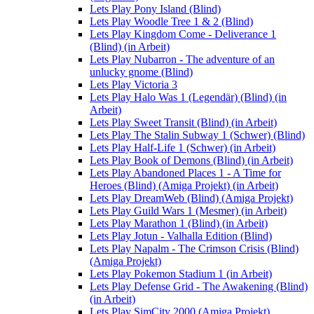
Lets Play Pony Island (Blind)
Lets Play Woodle Tree 1 & 2 (Blind)
Lets Play Kingdom Come - Deliverance 1
(Blind) (in Arbeit)
Lets Play Nubarron - The adventure of an
unlucky gnome (Blind)
Lets Play Victoria 3
Lets Play Halo Was 1 (Legendär) (Blind) (in
Arbeit)
Lets Play Sweet Transit (Blind) (in Arbeit)
Lets Play The Stalin Subway 1 (Schwer) (Blind)
Lets Play Half-Life 1 (Schwer) (in Arbeit)
Lets Play Book of Demons (Blind) (in Arbeit)
Lets Play Abandoned Places 1 - A Time for
Heroes (Blind) (Amiga Projekt) (in Arbeit)
Lets Play DreamWeb (Blind) (Amiga Projekt)
Lets Play Guild Wars 1 (Mesmer) (in Arbeit)
Lets Play Marathon 1 (Blind) (in Arbeit)
Lets Play Jotun - Valhalla Edition (Blind)
Lets Play Napalm - The Crimson Crisis (Blind)
(Amiga Projekt)
Lets Play Pokemon Stadium 1 (in Arbeit)
Lets Play Defense Grid - The Awakening (Blind)
(in Arbeit)
Lets Play SimCity 2000 (Amiga Projekt)