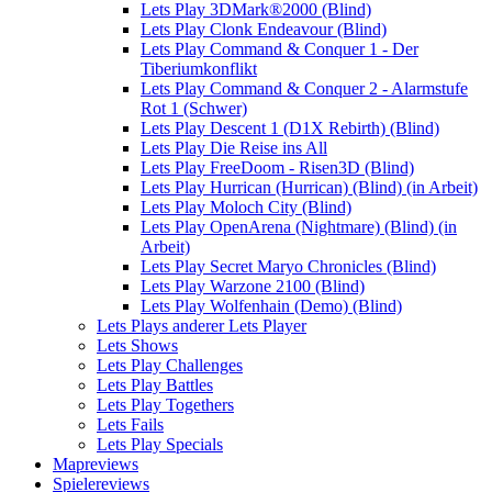
Lets Play 3DMark®2000 (Blind)
Lets Play Clonk Endeavour (Blind)
Lets Play Command & Conquer 1 - Der
Tiberiumkonflikt
Lets Play Command & Conquer 2 - Alarmstufe
Rot 1 (Schwer)
Lets Play Descent 1 (D1X Rebirth) (Blind)
Lets Play Die Reise ins All
Lets Play FreeDoom - Risen3D (Blind)
Lets Play Hurrican (Hurrican) (Blind) (in Arbeit)
Lets Play Moloch City (Blind)
Lets Play OpenArena (Nightmare) (Blind) (in
Arbeit)
Lets Play Secret Maryo Chronicles (Blind)
Lets Play Warzone 2100 (Blind)
Lets Play Wolfenhain (Demo) (Blind)
Lets Plays anderer Lets Player
Lets Shows
Lets Play Challenges
Lets Play Battles
Lets Play Togethers
Lets Fails
Lets Play Specials
Mapreviews
Spielereviews