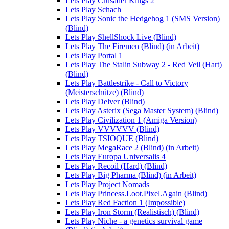
Lets Play Crusader Kings 2
Lets Play Schach
Lets Play Sonic the Hedgehog 1 (SMS Version)
(Blind)
Lets Play ShellShock Live (Blind)
Lets Play The Firemen (Blind) (in Arbeit)
Lets Play Portal 1
Lets Play The Stalin Subway 2 - Red Veil (Hart)
(Blind)
Lets Play Battlestrike - Call to Victory
(Meisterschütze) (Blind)
Lets Play Delver (Blind)
Lets Play Asterix (Sega Master System) (Blind)
Lets Play Civilization 1 (Amiga Version)
Lets Play VVVVVV (Blind)
Lets Play TSIOQUE (Blind)
Lets Play MegaRace 2 (Blind) (in Arbeit)
Lets Play Europa Universalis 4
Lets Play Recoil (Hard) (Blind)
Lets Play Big Pharma (Blind) (in Arbeit)
Lets Play Project Nomads
Lets Play Princess.Loot.Pixel.Again (Blind)
Lets Play Red Faction 1 (Impossible)
Lets Play Iron Storm (Realistisch) (Blind)
Lets Play Niche - a genetics survival game