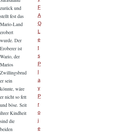
zurück und
F
stellt fest das
A
Mario-Land
Q
erobert
L
wurde. Der
e
Eroberer ist
t
Wario, der
s
Marios
P
Zwillingsbrud
l
er sein
a
könnte, wäre
y
er nicht so fett
P
und böse. Seit
r
ihrer Kindheit
o
sind die
j
beiden
e