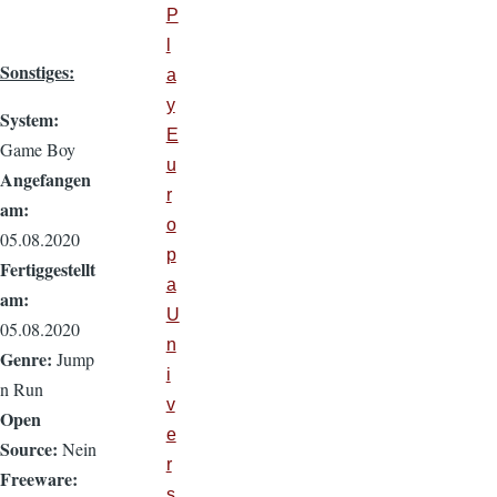
P
l
Sonstiges:
a
y
System:
E
Game Boy
u
Angefangen
r
am:
o
05.08.2020
p
Fertiggestellt
a
am:
U
05.08.2020
n
Genre:
Jump
i
n Run
v
Open
e
Source:
Nein
r
Freeware:
s