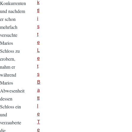
Konkurrenten
k
und nachdem
tl
er schon
i
mehrfach
s
versuchte
t
Marios
e
Schloss zu
L
erobern,
e
nahm er
t
während
s
Marios
B
Abwesenheit
a
dessen
tt
Schloss ein
l
und
e
verzauberte
T
die
e