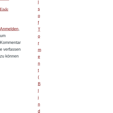
l
Ende
s
o
f
Anmelden
,
T
um
o
Kommentar
r
e verfassen
m
zu können
e
n
t
(
B
l
i
n
d