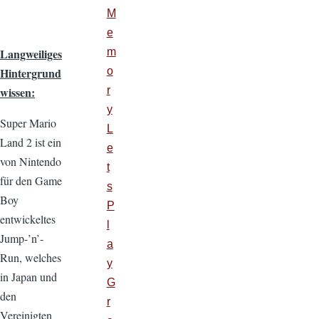
M
e
Langweiliges
m
Hintergrund
o
wissen:
r
y
Super Mario
L
Land 2 ist ein
e
von Nintendo
t
für den Game
s
Boy
P
entwickeltes
l
Jump-’n’-
a
Run, welches
y
in Japan und
G
den
r
Vereinigten