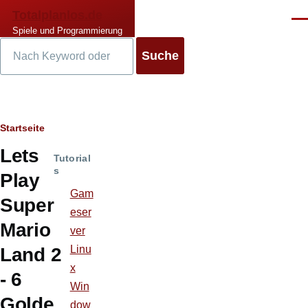
Direkt zum Inhalt
Totalplanlos.de
Men
Spiele und Programmierung
Suche
Pfadnavigation
Startseite
Lets
Tutorial
s
Play
Gam
Super
eser
Mario
ver
Linu
Land 2
x
- 6
Win
Golde
dow