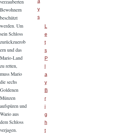
verzauberten
a
Bewohnern
y
beschützt
s
werden. Um
L
sein Schloss
e
zurückzuerob
t
ern und das
s
Mario-Land
P
zu retten,
l
muss Mario
a
die sechs
y
Goldenen
B
Münzen
r
aufspüren und
i
Wario aus
g
dem Schloss
h
verjagen.
t