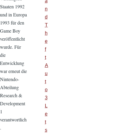
a
Staaten 1992
n
und in Europa
d
1993 für den
T
Game Boy
h
veröffentlicht
e
wurde. Für
f
die
t
Entwicklung
A
war erneut die
u
Nintendo-
t
Abteilung
o
Research &
3
Development
L
1
e
verantwortlich
t
.
s