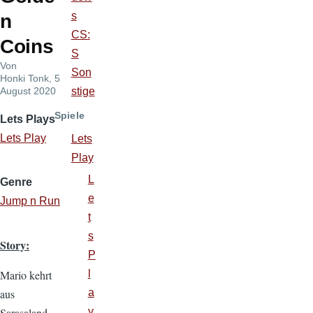
s
n
CS:
Coins
S
Von
Son
Honki Tonk
, 5
August 2020
stige
Spiele
Lets Plays
Lets Play
Lets
Play
L
Genre
e
Jump n Run
t
s
Story:
P
Mario kehrt
l
aus
a
Sarasaland
y