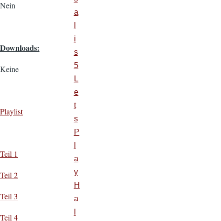
Nein
a
l
i
Downloads:
s
5
Keine
L
e
t
Playlist
s
P
l
Teil 1
a
y
Teil 2
H
Teil 3
a
l
Teil 4