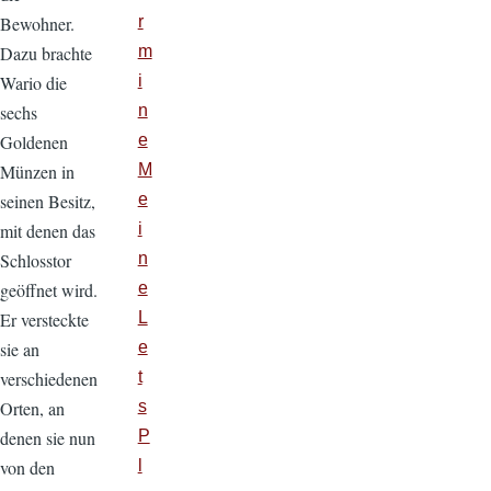
Bewohner.
r
Dazu brachte
m
Wario die
i
sechs
n
Goldenen
e
Münzen in
M
seinen Besitz,
e
mit denen das
i
Schlosstor
n
geöffnet wird.
e
Er versteckte
L
sie an
e
verschiedenen
t
Orten, an
s
denen sie nun
P
von den
l