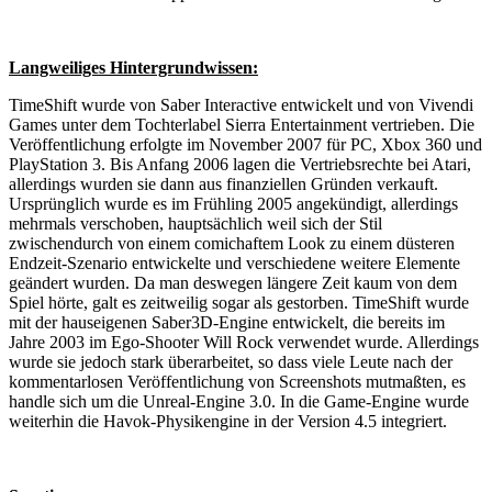
Langweiliges Hintergrundwissen:
TimeShift wurde von Saber Interactive entwickelt und von Vivendi
Games unter dem Tochterlabel Sierra Entertainment vertrieben. Die
Veröffentlichung erfolgte im November 2007 für PC, Xbox 360 und
PlayStation 3. Bis Anfang 2006 lagen die Vertriebsrechte bei Atari,
allerdings wurden sie dann aus finanziellen Gründen verkauft.
Ursprünglich wurde es im Frühling 2005 angekündigt, allerdings
mehrmals verschoben, hauptsächlich weil sich der Stil
zwischendurch von einem comichaftem Look zu einem düsteren
Endzeit-Szenario entwickelte und verschiedene weitere Elemente
geändert wurden. Da man deswegen längere Zeit kaum von dem
Spiel hörte, galt es zeitweilig sogar als gestorben. TimeShift wurde
mit der hauseigenen
Saber3D-Engine
entwickelt, die bereits im
Jahre 2003 im Ego-Shooter
Will Rock
verwendet wurde. Allerdings
wurde sie jedoch stark überarbeitet, so dass viele Leute nach der
kommentarlosen Veröffentlichung von Screenshots mutmaßten, es
handle sich um die Unreal-Engine 3.0. In die Game-Engine wurde
weiterhin die Havok-Physikengine in der Version 4.5 integriert.