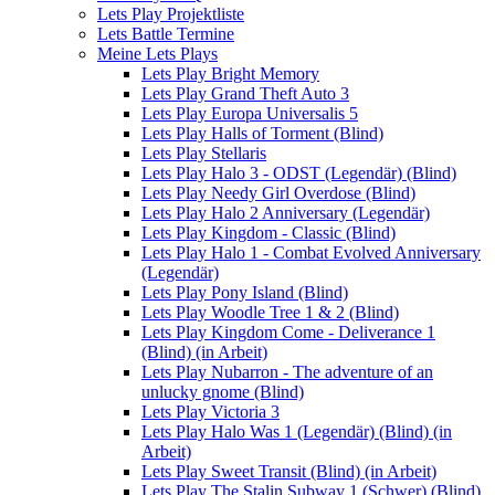
Lets Play Projektliste
Lets Battle Termine
Meine Lets Plays
Lets Play Bright Memory
Lets Play Grand Theft Auto 3
Lets Play Europa Universalis 5
Lets Play Halls of Torment (Blind)
Lets Play Stellaris
Lets Play Halo 3 - ODST (Legendär) (Blind)
Lets Play Needy Girl Overdose (Blind)
Lets Play Halo 2 Anniversary (Legendär)
Lets Play Kingdom - Classic (Blind)
Lets Play Halo 1 - Combat Evolved Anniversary
(Legendär)
Lets Play Pony Island (Blind)
Lets Play Woodle Tree 1 & 2 (Blind)
Lets Play Kingdom Come - Deliverance 1
(Blind) (in Arbeit)
Lets Play Nubarron - The adventure of an
unlucky gnome (Blind)
Lets Play Victoria 3
Lets Play Halo Was 1 (Legendär) (Blind) (in
Arbeit)
Lets Play Sweet Transit (Blind) (in Arbeit)
Lets Play The Stalin Subway 1 (Schwer) (Blind)