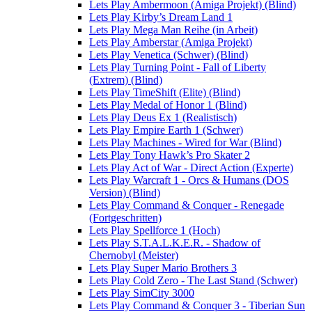
Lets Play Ambermoon (Amiga Projekt) (Blind)
Lets Play Kirby’s Dream Land 1
Lets Play Mega Man Reihe (in Arbeit)
Lets Play Amberstar (Amiga Projekt)
Lets Play Venetica (Schwer) (Blind)
Lets Play Turning Point - Fall of Liberty
(Extrem) (Blind)
Lets Play TimeShift (Elite) (Blind)
Lets Play Medal of Honor 1 (Blind)
Lets Play Deus Ex 1 (Realistisch)
Lets Play Empire Earth 1 (Schwer)
Lets Play Machines - Wired for War (Blind)
Lets Play Tony Hawk’s Pro Skater 2
Lets Play Act of War - Direct Action (Experte)
Lets Play Warcraft 1 - Orcs & Humans (DOS
Version) (Blind)
Lets Play Command & Conquer - Renegade
(Fortgeschritten)
Lets Play Spellforce 1 (Hoch)
Lets Play S.T.A.L.K.E.R. - Shadow of
Chernobyl (Meister)
Lets Play Super Mario Brothers 3
Lets Play Cold Zero - The Last Stand (Schwer)
Lets Play SimCity 3000
Lets Play Command & Conquer 3 - Tiberian Sun