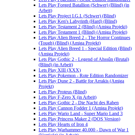
Lets Play Forged Batallion (Schwer) (Blind) (in
Arbeit)
Lets Play Project I.G.I. (Schwer) (Blind)
Lets Play Ken's Labyrinth (Hard) (Blind)
Lets Play Testament 2 (Blind) (Amiga Projekt)
Lets Play Testament 1 (Blind) (Amiga Projekt)
Lets Play Alien Breed 2 - The Horror Continues
(Tough) (Blind) (Amiga Projekt)
Lets Play Alien Breed 1 - Special Edition (Blind)
(Amiga Projekt)
Lets Play Gothic 2 - Legend of Ahssûn (Brutal)
(Blind) (in Arbeit)
Lets Play XIII (XXX)
Lets Play Pokemon - Rote Edition Randomizer
Lets Play Dune 2 - Battle for Arrakis (Amiga
Projekt)
Lets Play Proteus (Blind)
Lets Play F-Zero X (in Arbeit)
Lets Play Gothic 2 - Die Nacht des Raben
Lets Play Cannon Fodder 1 (Amiga Projekt)
Lets Play Wario Land - Super Mario Land 3
Lets Play Princess Maker 2 (DOS Version)
Lets Play Hearts of Iron 4
Lets Play Warhammer 40.000 - Dawn of War 1