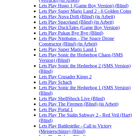
(Verrückt) (in Arbeit)
Lets Play Hugo 1 (Game Boy Version) (Blind)
Lets Play Super Mario Land 2 - 6 Golden Coins
Lets Play Nova Drift (Blind) (in Arbeit)
Lets Play Spaceland (Blind) (in Arbeit)
Lets Play DuckTales (Game Boy Version)
Lets Play Pukan Bye Bye (Blind)
Lets Play Nimbatus - The Space Drone
Constructor (Blind) (in Arbeit)
Lets Play Super Mario Land 1
Lets Play Sonic the Hedgehog Chaos (SMS
Version) (Blind)
Lets Play Sonic the Hedgehog 2 (SMS Version)
(Blind)
Lets Play Crusader Kings 2
Lets Play Schach
Lets Play Sonic the Hedgehog 1 (SMS Version)
(Blind)
Lets Play ShellShock Live (Blind)
Lets Play The Firemen (Blind) (in Arbeit)
Lets Play Portal 1
Lets Play The Stalin Subway 2 - Red Veil (Hart)
(Blind)
Lets Play Battlestrike - Call to Victory
(Meisterschütze) (Blind)