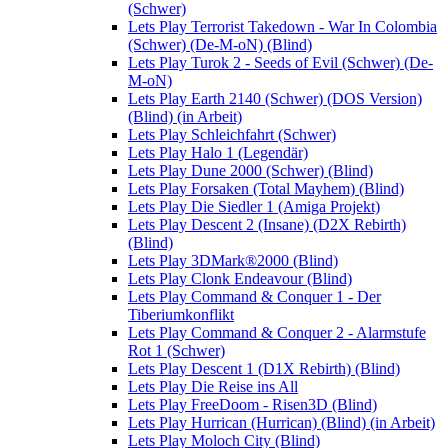
(Schwer)
Lets Play Terrorist Takedown - War In Colombia
(Schwer) (De-M-oN) (Blind)
Lets Play Turok 2 - Seeds of Evil (Schwer) (De-
M-oN)
Lets Play Earth 2140 (Schwer) (DOS Version)
(Blind) (in Arbeit)
Lets Play Schleichfahrt (Schwer)
Lets Play Halo 1 (Legendär)
Lets Play Dune 2000 (Schwer) (Blind)
Lets Play Forsaken (Total Mayhem) (Blind)
Lets Play Die Siedler 1 (Amiga Projekt)
Lets Play Descent 2 (Insane) (D2X Rebirth)
(Blind)
Lets Play 3DMark®2000 (Blind)
Lets Play Clonk Endeavour (Blind)
Lets Play Command & Conquer 1 - Der
Tiberiumkonflikt
Lets Play Command & Conquer 2 - Alarmstufe
Rot 1 (Schwer)
Lets Play Descent 1 (D1X Rebirth) (Blind)
Lets Play Die Reise ins All
Lets Play FreeDoom - Risen3D (Blind)
Lets Play Hurrican (Hurrican) (Blind) (in Arbeit)
Lets Play Moloch City (Blind)