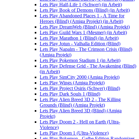
Lets Play Half-Life 1 (Schwer) (in Arbeit)
Lets Play Book of Demons (Blind) (in Arbeit)
Lets Play Abandoned Places 1 - A Time for
Heroes (Blind) (Amiga Projekt) (in Arbeit)
Lets Play DreamWeb (Blind) (Amiga Projekt)
Lets Play Guild Wars 1 (Mesmer) (in Arbeit)
Lets Play Marathon 1 (Blind) (in Arbeit)
Lets Play Jotun - Valhalla Edition (Blind)
Lets Play Napalm - The Crimson Crisis (Blind)
(Amiga Projekt)
Lets Play Pokemon Stadium 1 (in Arbeit)
Lets Play Defense Grid - The Awakening (Blind)
(in Arbeit)
Lets Play SimCity 2000 (Amiga Projekt)
Lets Play Wings (Amiga Projekt)
Lets Play Project Osiris (Schwer) (Blind)
Lets Play Dark Souls 1 (Blind)
Lets Play Alien Breed 3D 2 - The Killing
Grounds (Blind) (Amiga Projekt)
Lets Play Alien Breed 3D (Blind) (Amiga
Projekt)
Lets Play Doom 2 - Hell on Earth (Ultra-
Violence)
Lets Play Doom 1 (Ultra-Violence)
Lets Play Pokemon - Gelbe Edition Randomizer