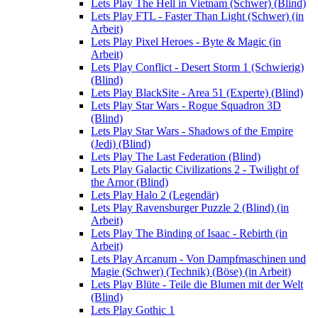
Lets Play The Hell in Vietnam (Schwer) (Blind)
Lets Play FTL - Faster Than Light (Schwer) (in
Arbeit)
Lets Play Pixel Heroes - Byte & Magic (in
Arbeit)
Lets Play Conflict - Desert Storm 1 (Schwierig)
(Blind)
Lets Play BlackSite - Area 51 (Experte) (Blind)
Lets Play Star Wars - Rogue Squadron 3D
(Blind)
Lets Play Star Wars - Shadows of the Empire
(Jedi) (Blind)
Lets Play The Last Federation (Blind)
Lets Play Galactic Civilizations 2 - Twilight of
the Arnor (Blind)
Lets Play Halo 2 (Legendär)
Lets Play Ravensburger Puzzle 2 (Blind) (in
Arbeit)
Lets Play The Binding of Isaac - Rebirth (in
Arbeit)
Lets Play Arcanum - Von Dampfmaschinen und
Magie (Schwer) (Technik) (Böse) (in Arbeit)
Lets Play Blüte - Teile die Blumen mit der Welt
(Blind)
Lets Play Gothic 1