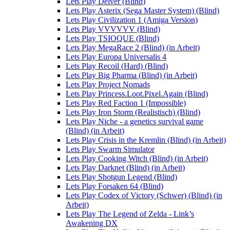
Lets Play Delver (Blind)
Lets Play Asterix (Sega Master System) (Blind)
Lets Play Civilization 1 (Amiga Version)
Lets Play VVVVVV (Blind)
Lets Play TSIOQUE (Blind)
Lets Play MegaRace 2 (Blind) (in Arbeit)
Lets Play Europa Universalis 4
Lets Play Recoil (Hard) (Blind)
Lets Play Big Pharma (Blind) (in Arbeit)
Lets Play Project Nomads
Lets Play Princess.Loot.Pixel.Again (Blind)
Lets Play Red Faction 1 (Impossible)
Lets Play Iron Storm (Realistisch) (Blind)
Lets Play Niche - a genetics survival game
(Blind) (in Arbeit)
Lets Play Crisis in the Kremlin (Blind) (in Arbeit)
Lets Play Swarm Simulator
Lets Play Cooking Witch (Blind) (in Arbeit)
Lets Play Darknet (Blind) (in Arbeit)
Lets Play Shotgun Legend (Blind)
Lets Play Forsaken 64 (Blind)
Lets Play Codex of Victory (Schwer) (Blind) (in
Arbeit)
Lets Play The Legend of Zelda - Link’s
Awakening DX