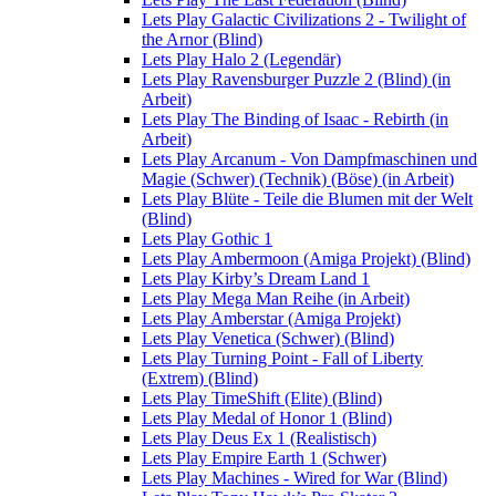
Lets Play Galactic Civilizations 2 - Twilight of
the Arnor (Blind)
Lets Play Halo 2 (Legendär)
Lets Play Ravensburger Puzzle 2 (Blind) (in
Arbeit)
Lets Play The Binding of Isaac - Rebirth (in
Arbeit)
Lets Play Arcanum - Von Dampfmaschinen und
Magie (Schwer) (Technik) (Böse) (in Arbeit)
Lets Play Blüte - Teile die Blumen mit der Welt
(Blind)
Lets Play Gothic 1
Lets Play Ambermoon (Amiga Projekt) (Blind)
Lets Play Kirby’s Dream Land 1
Lets Play Mega Man Reihe (in Arbeit)
Lets Play Amberstar (Amiga Projekt)
Lets Play Venetica (Schwer) (Blind)
Lets Play Turning Point - Fall of Liberty
(Extrem) (Blind)
Lets Play TimeShift (Elite) (Blind)
Lets Play Medal of Honor 1 (Blind)
Lets Play Deus Ex 1 (Realistisch)
Lets Play Empire Earth 1 (Schwer)
Lets Play Machines - Wired for War (Blind)