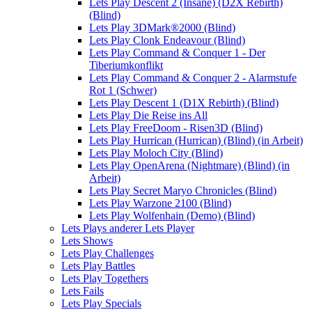
Lets Play Descent 2 (Insane) (D2X Rebirth)
(Blind)
Lets Play 3DMark®2000 (Blind)
Lets Play Clonk Endeavour (Blind)
Lets Play Command & Conquer 1 - Der
Tiberiumkonflikt
Lets Play Command & Conquer 2 - Alarmstufe
Rot 1 (Schwer)
Lets Play Descent 1 (D1X Rebirth) (Blind)
Lets Play Die Reise ins All
Lets Play FreeDoom - Risen3D (Blind)
Lets Play Hurrican (Hurrican) (Blind) (in Arbeit)
Lets Play Moloch City (Blind)
Lets Play OpenArena (Nightmare) (Blind) (in
Arbeit)
Lets Play Secret Maryo Chronicles (Blind)
Lets Play Warzone 2100 (Blind)
Lets Play Wolfenhain (Demo) (Blind)
Lets Plays anderer Lets Player
Lets Shows
Lets Play Challenges
Lets Play Battles
Lets Play Togethers
Lets Fails
Lets Play Specials