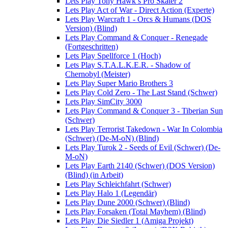
Lets Play Tony Hawk’s Pro Skater 2
Lets Play Act of War - Direct Action (Experte)
Lets Play Warcraft 1 - Orcs & Humans (DOS
Version) (Blind)
Lets Play Command & Conquer - Renegade
(Fortgeschritten)
Lets Play Spellforce 1 (Hoch)
Lets Play S.T.A.L.K.E.R. - Shadow of
Chernobyl (Meister)
Lets Play Super Mario Brothers 3
Lets Play Cold Zero - The Last Stand (Schwer)
Lets Play SimCity 3000
Lets Play Command & Conquer 3 - Tiberian Sun
(Schwer)
Lets Play Terrorist Takedown - War In Colombia
(Schwer) (De-M-oN) (Blind)
Lets Play Turok 2 - Seeds of Evil (Schwer) (De-
M-oN)
Lets Play Earth 2140 (Schwer) (DOS Version)
(Blind) (in Arbeit)
Lets Play Schleichfahrt (Schwer)
Lets Play Halo 1 (Legendär)
Lets Play Dune 2000 (Schwer) (Blind)
Lets Play Forsaken (Total Mayhem) (Blind)
Lets Play Die Siedler 1 (Amiga Projekt)