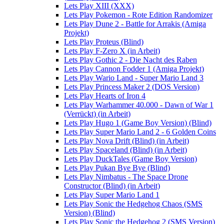
Lets Play XIII (XXX)
Lets Play Pokemon - Rote Edition Randomizer
Lets Play Dune 2 - Battle for Arrakis (Amiga
Projekt)
Lets Play Proteus (Blind)
Lets Play F-Zero X (in Arbeit)
Lets Play Gothic 2 - Die Nacht des Raben
Lets Play Cannon Fodder 1 (Amiga Projekt)
Lets Play Wario Land - Super Mario Land 3
Lets Play Princess Maker 2 (DOS Version)
Lets Play Hearts of Iron 4
Lets Play Warhammer 40.000 - Dawn of War 1
(Verrückt) (in Arbeit)
Lets Play Hugo 1 (Game Boy Version) (Blind)
Lets Play Super Mario Land 2 - 6 Golden Coins
Lets Play Nova Drift (Blind) (in Arbeit)
Lets Play Spaceland (Blind) (in Arbeit)
Lets Play DuckTales (Game Boy Version)
Lets Play Pukan Bye Bye (Blind)
Lets Play Nimbatus - The Space Drone
Constructor (Blind) (in Arbeit)
Lets Play Super Mario Land 1
Lets Play Sonic the Hedgehog Chaos (SMS
Version) (Blind)
Lets Play Sonic the Hedgehog 2 (SMS Version)