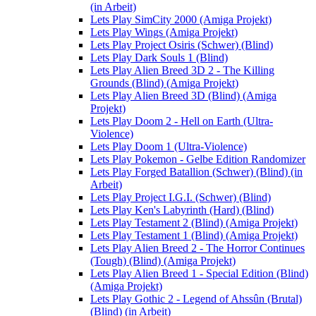
(in Arbeit)
Lets Play SimCity 2000 (Amiga Projekt)
Lets Play Wings (Amiga Projekt)
Lets Play Project Osiris (Schwer) (Blind)
Lets Play Dark Souls 1 (Blind)
Lets Play Alien Breed 3D 2 - The Killing
Grounds (Blind) (Amiga Projekt)
Lets Play Alien Breed 3D (Blind) (Amiga
Projekt)
Lets Play Doom 2 - Hell on Earth (Ultra-
Violence)
Lets Play Doom 1 (Ultra-Violence)
Lets Play Pokemon - Gelbe Edition Randomizer
Lets Play Forged Batallion (Schwer) (Blind) (in
Arbeit)
Lets Play Project I.G.I. (Schwer) (Blind)
Lets Play Ken's Labyrinth (Hard) (Blind)
Lets Play Testament 2 (Blind) (Amiga Projekt)
Lets Play Testament 1 (Blind) (Amiga Projekt)
Lets Play Alien Breed 2 - The Horror Continues
(Tough) (Blind) (Amiga Projekt)
Lets Play Alien Breed 1 - Special Edition (Blind)
(Amiga Projekt)
Lets Play Gothic 2 - Legend of Ahssûn (Brutal)
(Blind) (in Arbeit)