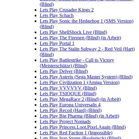
(Blind)
Lets Play Crusader Kings 2
Lets Play Schach
Lets Play Sonic the Hedgehog 1 (SMS Version)
(Blind)
Lets Play ShellShock Live (Blind)
Lets Play The Firemen (Blind) (in Arbeit)
Lets Play Portal 1
Lets Play The Stalin Subway 2 - Red Veil (Hart)
(Blind)
Lets Play Battlestrike - Call to Victory
(Meisterschütze) (Blind)
Lets Play Delver (Blind)
Lets Play Asterix (Sega Master System) (Blind)
Lets Play Civilization 1 (Amiga Version)
Lets Play VVVVVV (Blind)
Lets Play TSIOQUE (Blind)
Lets Play MegaRace 2 (Blind) (in Arbeit)
Lets Play Europa Universalis 4
Lets Play Recoil (Hard) (Blind)
Lets Play Big Pharma (Blind) (in Arbeit)
Lets Play Project Nomads
Lets Play Princess.Loot.Pixel.Again (Blind)
Lets Play Red Faction 1 (Impossible)
Lets Play Iron Storm (Realistisch) (Blind)