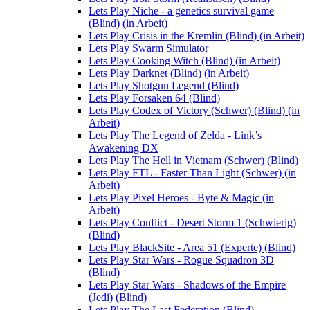
Lets Play Niche - a genetics survival game
(Blind) (in Arbeit)
Lets Play Crisis in the Kremlin (Blind) (in Arbeit)
Lets Play Swarm Simulator
Lets Play Cooking Witch (Blind) (in Arbeit)
Lets Play Darknet (Blind) (in Arbeit)
Lets Play Shotgun Legend (Blind)
Lets Play Forsaken 64 (Blind)
Lets Play Codex of Victory (Schwer) (Blind) (in
Arbeit)
Lets Play The Legend of Zelda - Link’s
Awakening DX
Lets Play The Hell in Vietnam (Schwer) (Blind)
Lets Play FTL - Faster Than Light (Schwer) (in
Arbeit)
Lets Play Pixel Heroes - Byte & Magic (in
Arbeit)
Lets Play Conflict - Desert Storm 1 (Schwierig)
(Blind)
Lets Play BlackSite - Area 51 (Experte) (Blind)
Lets Play Star Wars - Rogue Squadron 3D
(Blind)
Lets Play Star Wars - Shadows of the Empire
(Jedi) (Blind)
Lets Play The Last Federation (Blind)