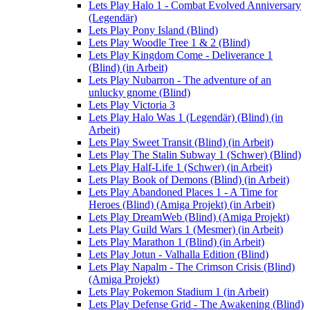
Lets Play Halo 1 - Combat Evolved Anniversary
(Legendär)
Lets Play Pony Island (Blind)
Lets Play Woodle Tree 1 & 2 (Blind)
Lets Play Kingdom Come - Deliverance 1
(Blind) (in Arbeit)
Lets Play Nubarron - The adventure of an
unlucky gnome (Blind)
Lets Play Victoria 3
Lets Play Halo Was 1 (Legendär) (Blind) (in
Arbeit)
Lets Play Sweet Transit (Blind) (in Arbeit)
Lets Play The Stalin Subway 1 (Schwer) (Blind)
Lets Play Half-Life 1 (Schwer) (in Arbeit)
Lets Play Book of Demons (Blind) (in Arbeit)
Lets Play Abandoned Places 1 - A Time for
Heroes (Blind) (Amiga Projekt) (in Arbeit)
Lets Play DreamWeb (Blind) (Amiga Projekt)
Lets Play Guild Wars 1 (Mesmer) (in Arbeit)
Lets Play Marathon 1 (Blind) (in Arbeit)
Lets Play Jotun - Valhalla Edition (Blind)
Lets Play Napalm - The Crimson Crisis (Blind)
(Amiga Projekt)
Lets Play Pokemon Stadium 1 (in Arbeit)
Lets Play Defense Grid - The Awakening (Blind)