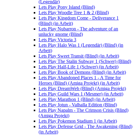
(Legendär)
Lets Play Pony Island (Blind)
Lets Play Woodle Tree 1 & 2 (Blind)
Lets Play Kingdom Come - Deliverance 1
(Blind) (in Arbeit)
Lets Play Nubarron - The adventure of an
unlucky gnome (Blind)
Lets Play Victoria 3
Lets Play Halo Was 1 (Legendär) (Blind) (in
Arbeit)
Lets Play Sweet Transit (Blind) (in Arbeit)
Lets Play The Stalin Subway 1 (Schwer) (Blind)
Lets Play Half-Life 1 (Schwer) (in Arbeit)
Lets Play Book of Demons (Blind) (in Arbeit)
Lets Play Abandoned Places 1 - A Time for
Heroes (Blind) (Amiga Projekt) (in Arbeit)
Lets Play DreamWeb (Blind) (Amiga Projekt)
Lets Play Guild Wars 1 (Mesmer) (in Arbeit)
Lets Play Marathon 1 (Blind) (in Arbeit)
Lets Play Jotun - Valhalla Edition (Blind)
Lets Play Napalm - The Crimson Crisis (Blind)
(Amiga Projekt)
Lets Play Pokemon Stadium 1 (in Arbeit)
Lets Play Defense Grid - The Awakening (Blind)
(in Arbeit)