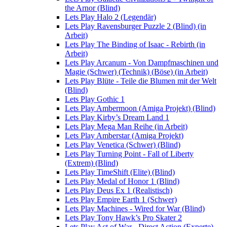
the Arnor (Blind)
Lets Play Halo 2 (Legendär)
Lets Play Ravensburger Puzzle 2 (Blind) (in
Arbeit)
Lets Play The Binding of Isaac - Rebirth (in
Arbeit)
Lets Play Arcanum - Von Dampfmaschinen und
Magie (Schwer) (Technik) (Böse) (in Arbeit)
Lets Play Blüte - Teile die Blumen mit der Welt
(Blind)
Lets Play Gothic 1
Lets Play Ambermoon (Amiga Projekt) (Blind)
Lets Play Kirby’s Dream Land 1
Lets Play Mega Man Reihe (in Arbeit)
Lets Play Amberstar (Amiga Projekt)
Lets Play Venetica (Schwer) (Blind)
Lets Play Turning Point - Fall of Liberty
(Extrem) (Blind)
Lets Play TimeShift (Elite) (Blind)
Lets Play Medal of Honor 1 (Blind)
Lets Play Deus Ex 1 (Realistisch)
Lets Play Empire Earth 1 (Schwer)
Lets Play Machines - Wired for War (Blind)
Lets Play Tony Hawk’s Pro Skater 2
Lets Play Act of War - Direct Action (Experte)