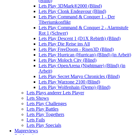
(Blind)
Lets Play 3DMark®2000 (Blind)
Lets Play Clonk Endeavour (Blind)
Lets Play Command & Conquer 1 - Der
Tiberiumkonflikt
Lets Play Command & Conquer 2 - Alarmstufe
Rot 1 (Schwer)
Lets Play Descent 1 (D1X Rebirth) (Blind)
Lets Play Die Reise ins All
Lets Play FreeDoom - Risen3D (Blind)
Lets Play Hurrican (Hurrican) (Blind) (in Arbeit)
Lets Play Moloch City (Blind)
Lets Play OpenArena (Nightmare) (Blind) (in
Arbeit)
Lets Play Secret Maryo Chronicles (Blind)
Lets Play Warzone 2100 (Blind)
Lets Play Wolfenhain (Demo) (Blind)
Lets Plays anderer Lets Player
Lets Shows
Lets Play Challenges
Lets Play Battles
Lets Play Togethers
Lets Fails
Lets Play Specials
Mapreviews