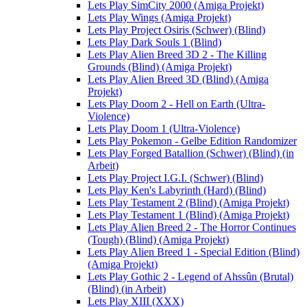
Lets Play SimCity 2000 (Amiga Projekt)
Lets Play Wings (Amiga Projekt)
Lets Play Project Osiris (Schwer) (Blind)
Lets Play Dark Souls 1 (Blind)
Lets Play Alien Breed 3D 2 - The Killing
Grounds (Blind) (Amiga Projekt)
Lets Play Alien Breed 3D (Blind) (Amiga
Projekt)
Lets Play Doom 2 - Hell on Earth (Ultra-
Violence)
Lets Play Doom 1 (Ultra-Violence)
Lets Play Pokemon - Gelbe Edition Randomizer
Lets Play Forged Batallion (Schwer) (Blind) (in
Arbeit)
Lets Play Project I.G.I. (Schwer) (Blind)
Lets Play Ken's Labyrinth (Hard) (Blind)
Lets Play Testament 2 (Blind) (Amiga Projekt)
Lets Play Testament 1 (Blind) (Amiga Projekt)
Lets Play Alien Breed 2 - The Horror Continues
(Tough) (Blind) (Amiga Projekt)
Lets Play Alien Breed 1 - Special Edition (Blind)
(Amiga Projekt)
Lets Play Gothic 2 - Legend of Ahssûn (Brutal)
(Blind) (in Arbeit)
Lets Play XIII (XXX)