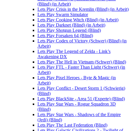
(Blind) (in Arbeit)
Lets Play Crisis in the Kremlin (Blind) (in Arbeit)
Lets Play Swarm Simulator
Lets Play Cooking Witch (Blind) (in Arbeit)
Lets Play Darknet (Blind) (in Arbeit)
Lets Play Shotgun Legend (Blind)
Lets Play Forsaken 64 (Blind)
Lets Play Codex of Victory (Schwer) (Blind) (in
Arbeit)
Lets Play The Legend of Zelda - Link’s
Awakening DX
Lets Play The Hell in Vietnam (Schwer) (Blind)
Lets Play FTL - Faster Than Light (Schwer) (in
Arbeit)
Lets Play Pixel Heroes - Byte & Magic (in
Arbeit)
Lets Play Conflict - Desert Storm 1 (Schwierig)
(Blind)
Lets Play BlackSite - Area 51 (Experte) (Blind)
Lets Play Star Wars - Rogue Squadron 3D
(Blind)
Lets Play Star Wars - Shadows of the Empire
(Jedi) (Blind)
Lets Play The Last Federation (Blind)
Lets Play Galactic Civilizations 2 - Twilight of