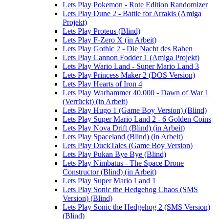
Lets Play Pokemon - Rote Edition Randomizer
Lets Play Dune 2 - Battle for Arrakis (Amiga
Projekt)
Lets Play Proteus (Blind)
Lets Play F-Zero X (in Arbeit)
Lets Play Gothic 2 - Die Nacht des Raben
Lets Play Cannon Fodder 1 (Amiga Projekt)
Lets Play Wario Land - Super Mario Land 3
Lets Play Princess Maker 2 (DOS Version)
Lets Play Hearts of Iron 4
Lets Play Warhammer 40.000 - Dawn of War 1
(Verrückt) (in Arbeit)
Lets Play Hugo 1 (Game Boy Version) (Blind)
Lets Play Super Mario Land 2 - 6 Golden Coins
Lets Play Nova Drift (Blind) (in Arbeit)
Lets Play Spaceland (Blind) (in Arbeit)
Lets Play DuckTales (Game Boy Version)
Lets Play Pukan Bye Bye (Blind)
Lets Play Nimbatus - The Space Drone
Constructor (Blind) (in Arbeit)
Lets Play Super Mario Land 1
Lets Play Sonic the Hedgehog Chaos (SMS
Version) (Blind)
Lets Play Sonic the Hedgehog 2 (SMS Version)
(Blind)