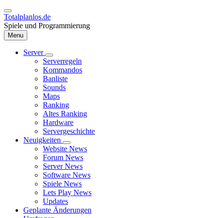
Direkt
zum
Totalplanlos.de
Inhalt
Spiele und Programmierung
Menu
Server
Unternavigation
Serverregeln
Hauptnavigation
von
Kommandos
Server
Banliste
Sounds
Maps
Ranking
Altes Ranking
Hardware
Servergeschichte
Neuigkeiten
Unternavigation
Website News
von
Forum News
Neuigkeiten
Server News
Software News
Spiele News
Lets Play News
Updates
Geplante Änderungen