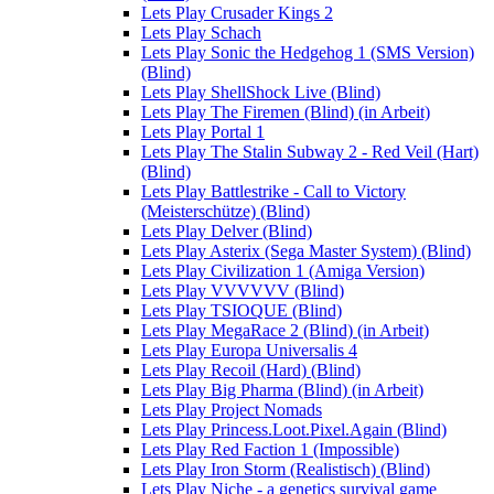
Lets Play Crusader Kings 2
Lets Play Schach
Lets Play Sonic the Hedgehog 1 (SMS Version)
(Blind)
Lets Play ShellShock Live (Blind)
Lets Play The Firemen (Blind) (in Arbeit)
Lets Play Portal 1
Lets Play The Stalin Subway 2 - Red Veil (Hart)
(Blind)
Lets Play Battlestrike - Call to Victory
(Meisterschütze) (Blind)
Lets Play Delver (Blind)
Lets Play Asterix (Sega Master System) (Blind)
Lets Play Civilization 1 (Amiga Version)
Lets Play VVVVVV (Blind)
Lets Play TSIOQUE (Blind)
Lets Play MegaRace 2 (Blind) (in Arbeit)
Lets Play Europa Universalis 4
Lets Play Recoil (Hard) (Blind)
Lets Play Big Pharma (Blind) (in Arbeit)
Lets Play Project Nomads
Lets Play Princess.Loot.Pixel.Again (Blind)
Lets Play Red Faction 1 (Impossible)
Lets Play Iron Storm (Realistisch) (Blind)
Lets Play Niche - a genetics survival game