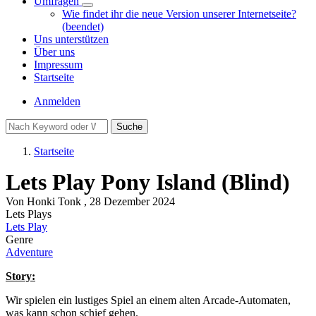
Umfragen
Unternavigation
Wie findet ihr die neue Version unserer Internetseite?
von
(beendet)
Umfragen
Uns unterstützen
Über uns
Impressum
Startseite
Benutzermenü
Anmelden
Suche
Startseite
Pfadnavigation
Lets Play Pony Island (Blind)
Von
Honki Tonk
, 28 Dezember 2024
Lets Plays
Lets Play
Genre
Adventure
Story:
Wir spielen ein lustiges Spiel an einem alten Arcade-Automaten,
was kann schon schief gehen.