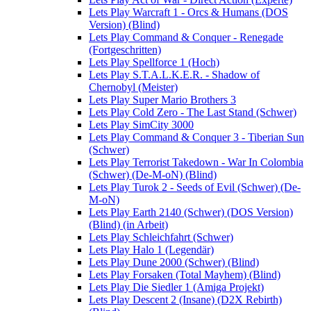
Lets Play Warcraft 1 - Orcs & Humans (DOS
Version) (Blind)
Lets Play Command & Conquer - Renegade
(Fortgeschritten)
Lets Play Spellforce 1 (Hoch)
Lets Play S.T.A.L.K.E.R. - Shadow of
Chernobyl (Meister)
Lets Play Super Mario Brothers 3
Lets Play Cold Zero - The Last Stand (Schwer)
Lets Play SimCity 3000
Lets Play Command & Conquer 3 - Tiberian Sun
(Schwer)
Lets Play Terrorist Takedown - War In Colombia
(Schwer) (De-M-oN) (Blind)
Lets Play Turok 2 - Seeds of Evil (Schwer) (De-
M-oN)
Lets Play Earth 2140 (Schwer) (DOS Version)
(Blind) (in Arbeit)
Lets Play Schleichfahrt (Schwer)
Lets Play Halo 1 (Legendär)
Lets Play Dune 2000 (Schwer) (Blind)
Lets Play Forsaken (Total Mayhem) (Blind)
Lets Play Die Siedler 1 (Amiga Projekt)
Lets Play Descent 2 (Insane) (D2X Rebirth)