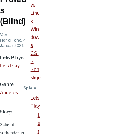
ver
s
Linu
(Blind)
x
Win
Von
dow
Honki Tonk
, 4
s
Januar 2021
CS:
Lets Plays
S
Lets Play
Son
stige
Genre
Spiele
Anderes
Lets
Play
Story:
L
e
Scheint
t
vorhanden zu