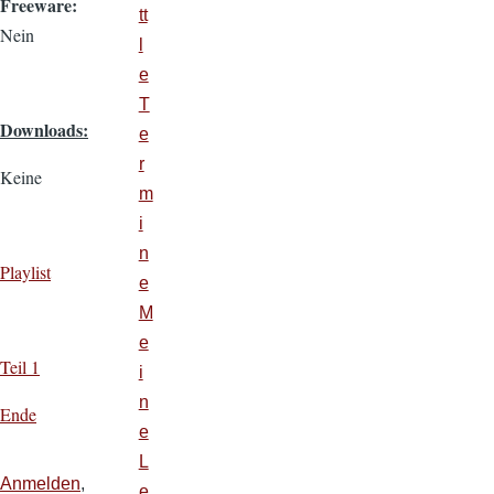
Freeware:
tt
Nein
l
e
T
Downloads:
e
r
Keine
m
i
n
Playlist
e
M
e
Teil 1
i
n
Ende
e
L
Anmelden
,
e