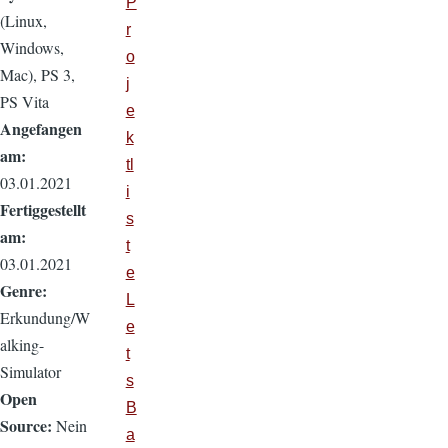
P
(Linux,
r
Windows,
o
Mac), PS 3,
j
PS Vita
e
Angefangen
k
am:
tl
03.01.2021
i
Fertiggestellt
s
am:
t
03.01.2021
e
Genre:
L
Erkundung/W
e
alking-
t
Simulator
s
Open
B
Source:
Nein
a