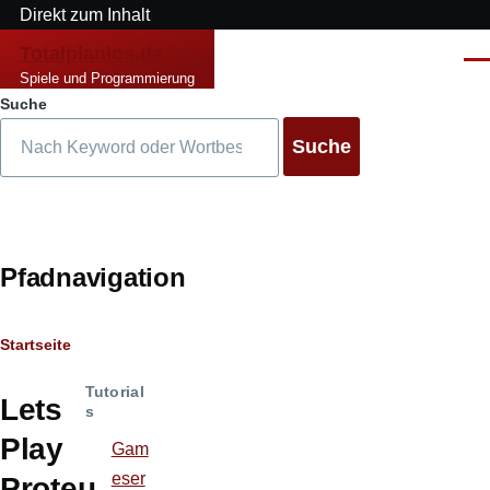
Direkt zum Inhalt
Totalplanlos.de
Men
Spiele und Programmierung
Suche
Pfadnavigation
Startseite
Tutorial
Lets
s
Play
Gam
eser
Proteu