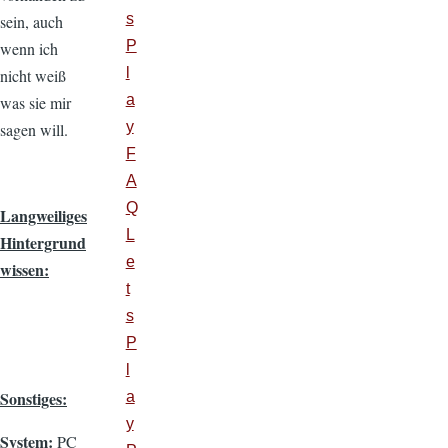
s
sein, auch
P
wenn ich
l
nicht weiß
a
was sie mir
y
sagen will.
F
A
Q
Langweiliges
L
Hintergrund
e
wissen:
t
s
P
l
Sonstiges:
a
y
System:
PC